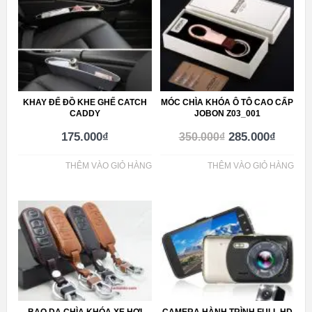
KHAY ĐỂ ĐỒ KHE GHẾ CATCH
MÓC CHÌA KHÓA Ô TÔ CAO CẤP
CADDY
JOBON Z03_001
175.000
₫
285.000
₫
350.000
₫
THÊM VÀO GIỎ HÀNG
THÊM VÀO GIỎ HÀNG