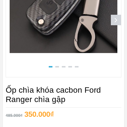
Ốp chìa khóa cacbon Ford
Ranger chìa gập
350.000
₫
485.000
₫