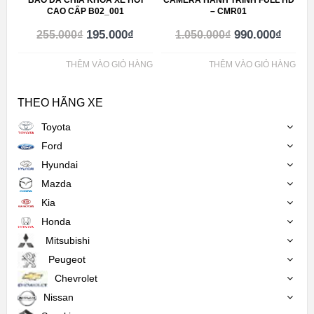
BAO DA CHÌA KHÓA XE HƠI
CAMERA HÀNH TRÌNH FULL HD
CAO CẤP B02_001
– CMR01
195.000
₫
990.000
₫
255.000
₫
1.050.000
₫
THÊM VÀO GIỎ HÀNG
THÊM VÀO GIỎ HÀNG
THEO HÃNG XE
Toyota
Ford
Hyundai
Mazda
Kia
Honda
Mitsubishi
Peugeot
Chevrolet
Nissan