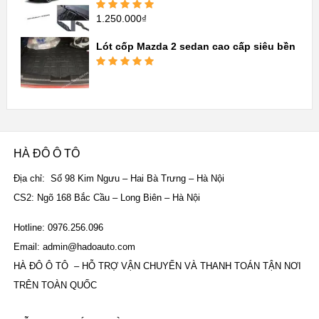
sao
1.250.000
₫
Được xếp
hạng
5.00
5
sao
Lót cốp Mazda 2 sedan cao cấp siêu bền
Được xếp
hạng
5.00
5
sao
HÀ ĐÔ Ô TÔ
Địa chỉ: Số 98 Kim Ngưu – Hai Bà Trưng – Hà Nội
CS2: Ngõ 168 Bắc Cầu – Long Biên – Hà Nội
Hotline: 0976.256.096
Email: admin@hadoauto.com
HÀ ĐÔ Ô TÔ – HỖ TRỢ VẬN CHUYỂN VÀ THANH TOÁN TẬN NƠI
TRÊN TOÀN QUỐC