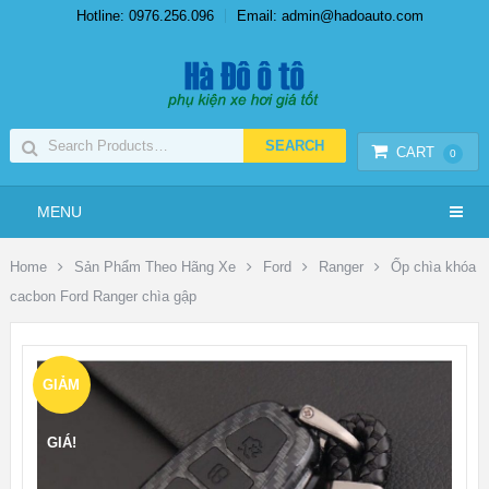
Hotline: 0976.256.096
Email: admin@hadoauto.com
CART
0
MENU
Home
Sản Phẩm Theo Hãng Xe
Ford
Ranger
Ốp chìa khóa
cacbon Ford Ranger chìa gập
GIẢM
GIÁ!