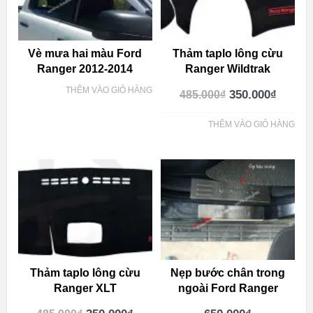
Vè mưa hai màu Ford
Thảm taplo lông cừu
Ranger 2012-2014
Ranger Wildtrak
THÊM VÀO GIỎ HÀNG
350.000
₫
485.000
₫
THÊM VÀO GIỎ HÀNG
Thảm taplo lông cừu
Nẹp bước chân trong
Ranger XLT
ngoài Ford Ranger