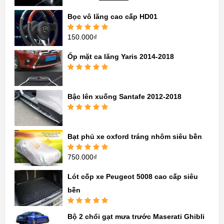
hạng
5.00
5
sao
Bọc vô lăng cao cấp HD01
150.000
₫
Được xếp
hạng
5.00
5
sao
Ốp mặt ca lăng Yaris 2014-2018
Được xếp
hạng
5.00
5
sao
Bậc lên xuống Santafe 2012-2018
Được xếp
hạng
5.00
5
sao
Bạt phủ xe oxford tráng nhôm siêu bền
750.000
₫
Được xếp
hạng
5.00
5
sao
Lót cốp xe Peugeot 5008 cao cấp siêu
bền
Được xếp
Bộ 2 chổi gạt mưa trước Maserati Ghibli
hạng
5.00
5