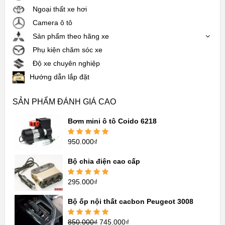
Ngoại thất xe hơi
Camera ô tô
Sản phẩm theo hãng xe
Phụ kiện chăm sóc xe
Độ xe chuyên nghiệp
Hướng dẫn lắp đặt
SẢN PHẨM ĐÁNH GIÁ CAO
Bơm mini ô tô Coido 6218
950.000
₫
Được xếp
hạng
5.00
5
sao
Bộ chia điện cao cấp
295.000
₫
Được xếp
hạng
5.00
5
sao
Bộ ốp nội thất cacbon Peugeot 3008
850.000
₫
745.000
₫
Được xếp