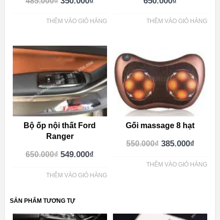
350.000
₫
650.000
₫
485.000
₫
THÊM VÀO GIỎ HÀNG
THÊM VÀO GIỎ HÀNG
Bộ ốp nội thất Ford
Gối massage 8 hạt
Ranger
385.000
₫
550.000
₫
549.000
₫
650.000
₫
THÊM VÀO GIỎ HÀNG
THÊM VÀO GIỎ HÀNG
SẢN PHẨM TƯƠNG TỰ