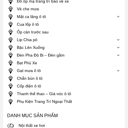
Đồ ốp mạ trang trí bảo vệ xe
Vè che mưa
Mặt ca lăng ô tô
Cua lốp ô tô
Ốp cản trước sau
Lip Chia pô
Bậc Lên Xuống
Đèn Pha Độ Bi – Đèn gầm
Bạt Phủ Xe
Gạt mưa ô tô
Chắn bùn ô tô
Cốp điện ô tô
Thanh thể thao – Giá nóc ô tô
Phụ Kiện Trang Trí Ngoại Thất
DANH MỤC SẢN PHẨM
Nội thất xe hơi