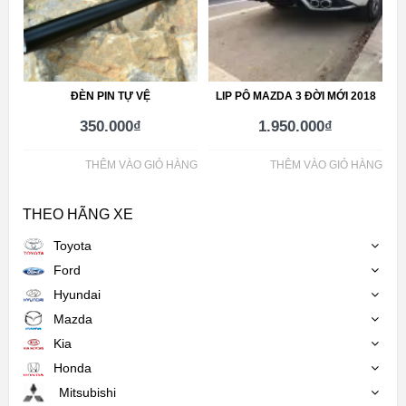
ĐÈN PIN TỰ VỆ
LIP PÔ MAZDA 3 ĐỜI MỚI 2018
350.000
₫
1.950.000
₫
THÊM VÀO GIỎ HÀNG
THÊM VÀO GIỎ HÀNG
THEO HÃNG XE
Toyota
Ford
Hyundai
Mazda
Kia
Honda
Mitsubishi