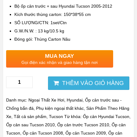
Bộ ốp cản trước + sau Hyundai Tucson 2005-2012
Kích thước thùng carton: 150*38*55 cm
SỐ LƯỢNG/CTN: 1set/Ctn
G.W./N.W. : 13 kg/10.5 kg
Đóng gói: Thùng Carton Nâu
MUA NGAY
Gọi điện xác nhận và giao hàng tận nơi
THÊM VÀO GIỎ HÀNG
Danh mục:
Ngoại Thất Xe Hơi
,
Hyundai
,
Ốp cản trước sau -
Chống bắn đá
,
Phụ kiện ngoại thất khác
,
Sản Phẩm Theo Hãng
Xe
,
Tất cả sản phẩm
,
Tucson
Từ khóa:
Ốp cản Hyundai Tucson
,
Ốp cản sau Tucson 2010
,
Ốp cản trước Tucson 2010
,
Ốp cản
Tucson
,
Ốp cản Tucson 2008
,
Ốp cản Tucson 2009
,
Ốp cản