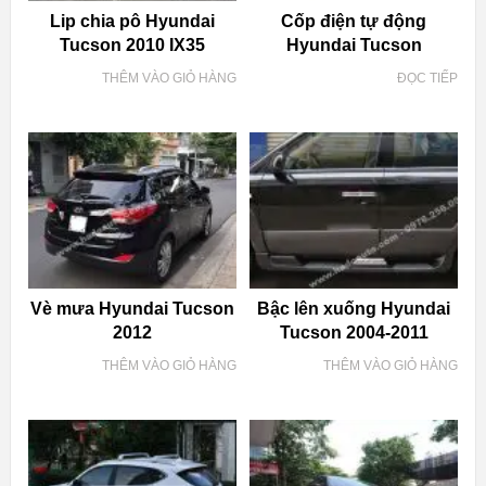
Lip chia pô Hyundai
Cốp điện tự động
Tucson 2010 IX35
Hyundai Tucson
THÊM VÀO GIỎ HÀNG
ĐỌC TIẾP
Vè mưa Hyundai Tucson
Bậc lên xuống Hyundai
2012
Tucson 2004-2011
THÊM VÀO GIỎ HÀNG
THÊM VÀO GIỎ HÀNG