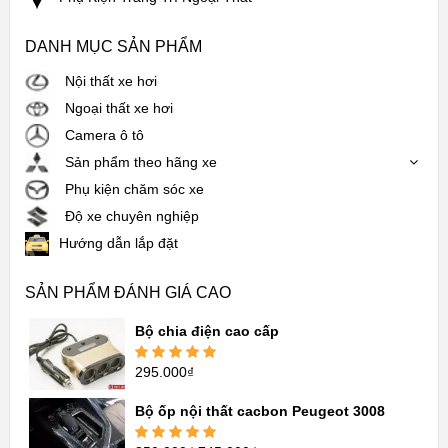
DANH MỤC SẢN PHẨM
Nội thất xe hơi
Ngoại thất xe hơi
Camera ô tô
Sản phẩm theo hãng xe
Phụ kiện chăm sóc xe
Độ xe chuyên nghiệp
Hướng dẫn lắp đặt
SẢN PHẨM ĐÁNH GIÁ CAO
Bộ chia điện cao cấp
295.000
₫
Được xếp
hạng
5.00
5
sao
Bộ ốp nội thất cacbon Peugeot 3008