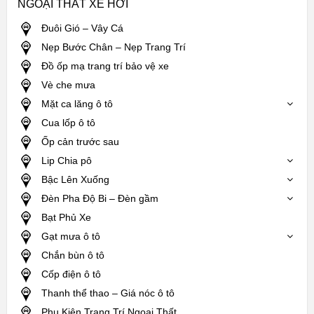
NGOẠI THẤT XE HƠI
Đuôi Gió – Vây Cá
Nẹp Bước Chân – Nẹp Trang Trí
Đồ ốp mạ trang trí bảo vệ xe
Vè che mưa
Mặt ca lăng ô tô
Cua lốp ô tô
Ốp cản trước sau
Lip Chia pô
Bậc Lên Xuống
Đèn Pha Độ Bi – Đèn gầm
Bạt Phủ Xe
Gạt mưa ô tô
Chắn bùn ô tô
Cốp điện ô tô
Thanh thể thao – Giá nóc ô tô
Phụ Kiện Trang Trí Ngoại Thất