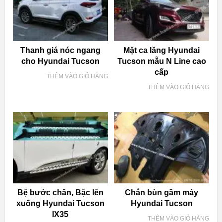
Thanh giá nóc ngang
Mặt ca lăng Hyundai
cho Hyundai Tucson
Tucson mẫu N Line cao
cấp
THÊM VÀO GIỎ HÀNG
THÊM VÀO GIỎ HÀNG
Bệ bước chân, Bậc lên
Chắn bùn gầm máy
xuống Hyundai Tucson
Hyundai Tucson
IX35
THÊM VÀO GIỎ HÀNG