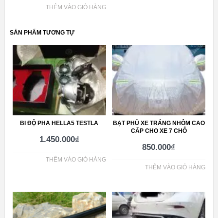
THÊM VÀO GIỎ HÀNG
SẢN PHẨM TƯƠNG TỰ
BI ĐỘ PHA HELLA5 TESTLA
BẠT PHỦ XE TRÁNG NHÔM CAO
CẤP CHO XE 7 CHỖ
1.450.000
₫
850.000
₫
THÊM VÀO GIỎ HÀNG
THÊM VÀO GIỎ HÀNG