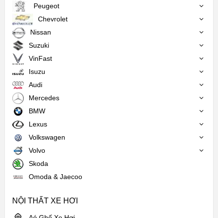
Peugeot
Chevrolet
Nissan
Suzuki
VinFast
Isuzu
Audi
Mercedes
BMW
Lexus
Volkswagen
Volvo
Skoda
Omoda & Jaecoo
NỘI THẤT XE HƠI
Aó Ghế Xe Hơi