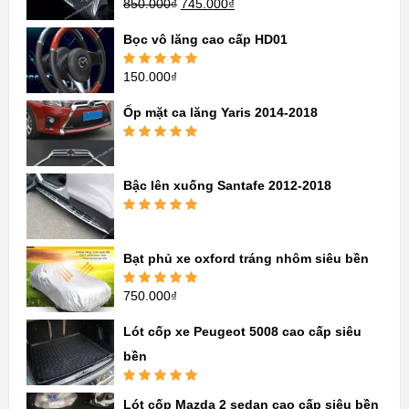
850.000
₫
745.000
₫
Được xếp
hạng
5.00
5
sao
Bọc vô lăng cao cấp HD01
150.000
₫
Được xếp
hạng
5.00
5
sao
Ốp mặt ca lăng Yaris 2014-2018
Được xếp
hạng
5.00
5
sao
Bậc lên xuống Santafe 2012-2018
Được xếp
hạng
5.00
5
sao
Bạt phủ xe oxford tráng nhôm siêu bền
750.000
₫
Được xếp
hạng
5.00
5
sao
Lót cốp xe Peugeot 5008 cao cấp siêu
bền
Được xếp
Lót cốp Mazda 2 sedan cao cấp siêu bền
hạng
5.00
5