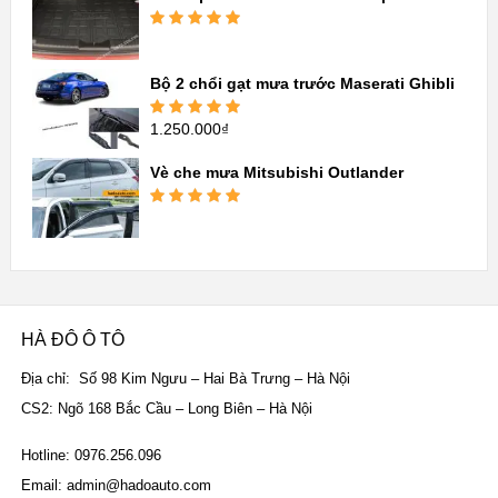
sao
Được xếp
hạng
5.00
5
sao
Bộ 2 chổi gạt mưa trước Maserati Ghibli
1.250.000
₫
Được xếp
hạng
5.00
5
sao
Vè che mưa Mitsubishi Outlander
Được xếp
hạng
5.00
5
sao
HÀ ĐÔ Ô TÔ
Địa chỉ: Số 98 Kim Ngưu – Hai Bà Trưng – Hà Nội
CS2: Ngõ 168 Bắc Cầu – Long Biên – Hà Nội
Hotline: 0976.256.096
Email: admin@hadoauto.com