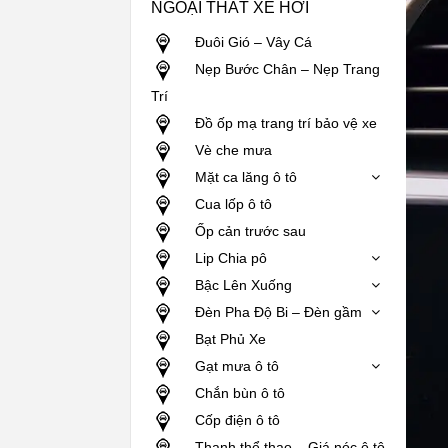
NGOẠI THẤT XE HƠI
Đuôi Gió – Vây Cá
Nẹp Bước Chân – Nẹp Trang
Trí
Đồ ốp mạ trang trí bảo vệ xe
Vè che mưa
Mặt ca lăng ô tô
Cua lốp ô tô
Ốp cản trước sau
Lip Chia pô
Bậc Lên Xuống
Đèn Pha Độ Bi – Đèn gầm
Bạt Phủ Xe
Gạt mưa ô tô
Chắn bùn ô tô
Cốp điện ô tô
Thanh thể thao – Giá nóc ô tô