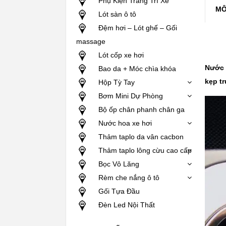
Phụ Kiện Trang Trí Xe
MÔ
Lót sàn ô tô
Đệm hơi – Lót ghế – Gối
massage
Lót cốp xe hơi
Nước 
Bao da + Móc chìa khóa
kẹp tr
Hộp Tỳ Tay
Bơm Mini Dự Phòng
Bộ ốp chân phanh chân ga
Nước hoa xe hơi
Thảm taplo da vân cacbon
Thảm taplo lông cừu cao cấp
Bọc Vô Lăng
Rèm che nắng ô tô
Gối Tựa Đầu
Đèn Led Nội Thất