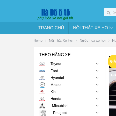
TRANG CHỦ
NỘI THẤT XE HƠI
Home
Nội Thất Xe Hơi
Nước hoa xe hơi
Nư
THEO HÃNG XE
GI
Toyota
Ford
GI
Hyundai
Mazda
Kia
Honda
Mitsubishi
Peugeot