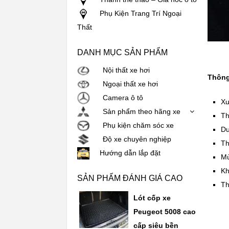
Phụ Kiện Trang Trí Ngoại
Thất
DANH MỤC SẢN PHẨM
Nội thất xe hơi
Thông 
Ngoại thất xe hơi
Camera ô tô
Xu
Sản phẩm theo hãng xe
Th
Phụ kiện chăm sóc xe
Du
Độ xe chuyên nghiệp
Th
Hướng dẫn lắp đặt
Mù
Kh
SẢN PHẨM ĐÁNH GIÁ CAO
Th
Lót cốp xe
Peugeot 5008 cao
cấp siêu bền