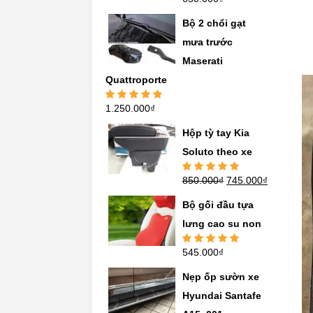
hạng
5.00
5
sao
Bộ 2 chổi gạt
mưa trước
Maserati
Quattroporte
1.250.000
₫
Được xếp
hạng
5.00
5
sao
Hộp tỳ tay Kia
Soluto theo xe
850.000
₫
745.000
₫
Được xếp
hạng
5.00
5
sao
Bộ gối đầu tựa
lưng cao su non
545.000
₫
Được xếp
hạng
5.00
5
sao
Nẹp ốp sườn xe
Hyundai Santafe