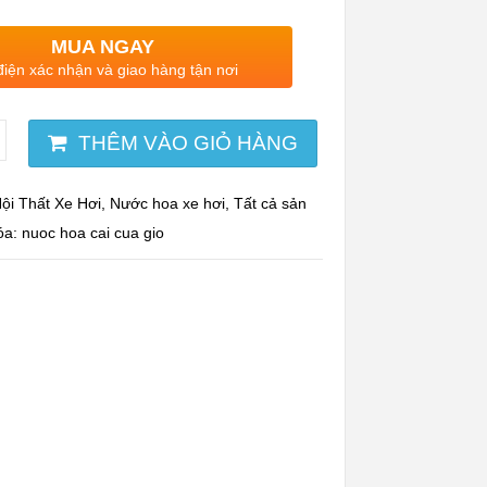
MUA NGAY
điện xác nhận và giao hàng tận nơi
THÊM VÀO GIỎ HÀNG
ội Thất Xe Hơi
,
Nước hoa xe hơi
,
Tất cả sản
óa:
nuoc hoa cai cua gio