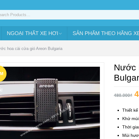
NGOẠI THẤT XE HƠI
SẢN PHẨM THEO HÃNG X
ớc hoa cài cửa gió Areon Bulgaria
Nước 
ẢM
Bulgar
Á!
4
480.000
₫
Thiết kế
Khử mùi 
Thời gia
Mùi hươn