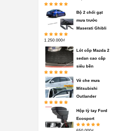
Được xếp
Bộ 2 chổi gạt
hạng
5.00
5
sao
mưa trước
Maserati Ghibli
1.250.000
₫
Được xếp
hạng
5.00
5
sao
Lót cốp Mazda 2
sedan cao cấp
siêu bền
Được xếp
Vè che mưa
hạng
5.00
5
sao
Mitsubishi
Outlander
Được xếp
Hộp tỳ tay Ford
hạng
5.00
5
sao
Ecosport
650.000
₫
Được xếp