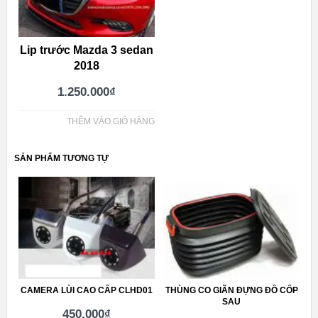
Lip trước Mazda 3 sedan
2018
1.250.000
₫
THÊM VÀO GIỎ HÀNG
SẢN PHẨM TƯƠNG TỰ
CAMERA LÙI CAO CẤP CLHD01
THÙNG CO GIÃN ĐỰNG ĐỒ CỐP
SAU
450.000
₫