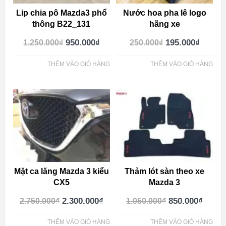
Lip chia pô Mazda3 phổ
Nước hoa pha lê logo
thông B22_131
hãng xe
950.000
₫
195.000
₫
1.250.000
₫
250.000
₫
THÊM VÀO GIỎ HÀNG
THÊM VÀO GIỎ HÀNG
Mặt ca lăng Mazda 3 kiểu
Thảm lót sàn theo xe
CX5
Mazda 3
2.300.000
₫
850.000
₫
2.750.000
₫
1.050.000
₫
THÊM VÀO GIỎ HÀNG
THÊM VÀO GIỎ HÀNG