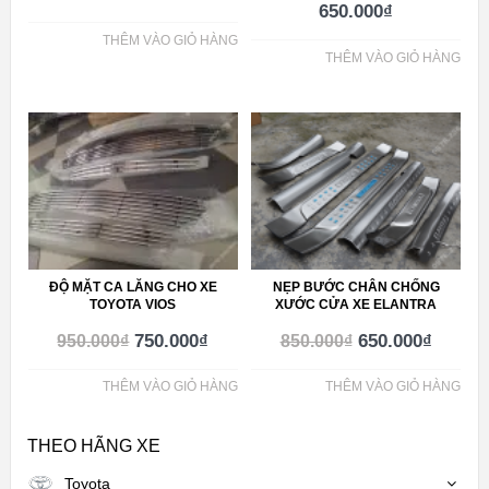
650.000
₫
THÊM VÀO GIỎ HÀNG
THÊM VÀO GIỎ HÀNG
ĐỘ MẶT CA LĂNG CHO XE
NẸP BƯỚC CHÂN CHỐNG
TOYOTA VIOS
XƯỚC CỬA XE ELANTRA
750.000
₫
650.000
₫
950.000
₫
850.000
₫
THÊM VÀO GIỎ HÀNG
THÊM VÀO GIỎ HÀNG
THEO HÃNG XE
Toyota