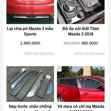
Lip chia pô Mazda 3 mẫu
Bộ ốp nội thất Titan
Sports
Mazda 3 2018
1.900.000
₫
485.000
₫
550.000
₫
THÊM VÀO GIỎ HÀNG
THÊM VÀO GIỎ HÀNG
Nẹp bước chân chống
Vè mưa có chỉ mạ Mazda