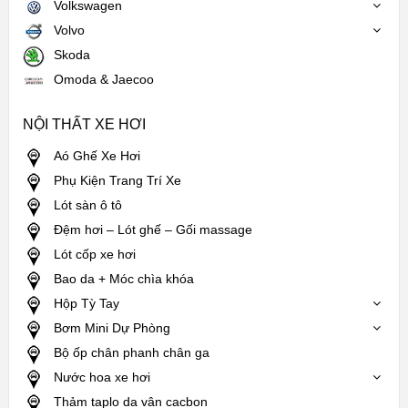
Volkswagen
Volvo
Skoda
Omoda & Jaecoo
NỘI THẤT XE HƠI
Aó Ghế Xe Hơi
Phụ Kiện Trang Trí Xe
Lót sàn ô tô
Đệm hơi – Lót ghế – Gối massage
Lót cốp xe hơi
Bao da + Móc chìa khóa
Hộp Tỳ Tay
Bơm Mini Dự Phòng
Bộ ốp chân phanh chân ga
Nước hoa xe hơi
Thảm taplo da vân cacbon