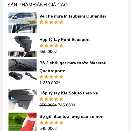
SẢN PHẨM ĐÁNH GIÁ CAO
Vè che mưa Mitsubishi Outlander
Được xếp
hạng
5.00
5
sao
Hộp tỳ tay Ford Ecosport
650.000
₫
Được xếp
hạng
5.00
5
sao
Bộ 2 chổi gạt mưa trước Maserati
Quattroporte
1.250.000
₫
Được xếp
hạng
5.00
5
sao
Hộp tỳ tay Kia Soluto theo xe
850.000
₫
745.000
₫
Được xếp
hạng
5.00
5
sao
Bộ gối đầu tựa lưng cao su non
545.000
₫
Được xếp