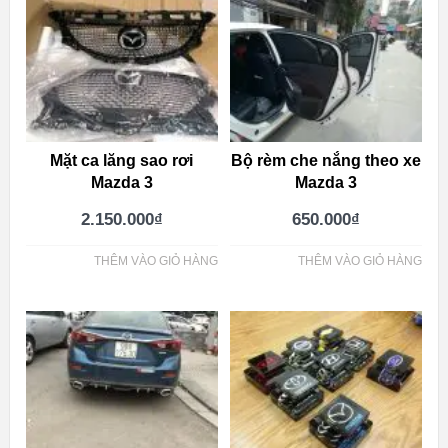
Mặt ca lăng sao rơi
Bộ rèm che nắng theo xe
Mazda 3
Mazda 3
2.150.000
₫
650.000
₫
THÊM VÀO GIỎ HÀNG
THÊM VÀO GIỎ HÀNG