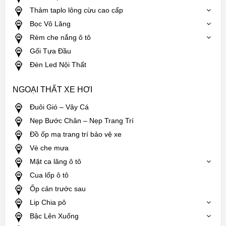
Thảm taplo lông cừu cao cấp
Bọc Vô Lăng
Rèm che nắng ô tô
Gối Tựa Đầu
Đèn Led Nội Thất
NGOẠI THẤT XE HƠI
Đuôi Gió – Vây Cá
Nẹp Bước Chân – Nẹp Trang Trí
Đồ ốp mạ trang trí bảo vệ xe
Vè che mưa
Mặt ca lăng ô tô
Cua lốp ô tô
Ốp cản trước sau
Lip Chia pô
Bậc Lên Xuống