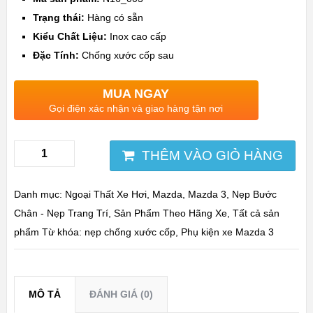
Trạng thái:
Hàng có sẵn
Kiểu Chất Liệu:
Inox cao cấp
Đặc Tính:
Chống xước cốp sau
MUA NGAY
Gọi điện xác nhận và giao hàng tận nơi
THÊM VÀO GIỎ HÀNG
Danh mục:
Ngoại Thất Xe Hơi
,
Mazda
,
Mazda 3
,
Nẹp Bước
Chân - Nẹp Trang Trí
,
Sản Phẩm Theo Hãng Xe
,
Tất cả sản
phẩm
Từ khóa:
nẹp chống xước cốp
,
Phụ kiện xe Mazda 3
MÔ TẢ
ĐÁNH GIÁ (0)