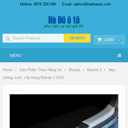
Hotline: 0976.256.096
Email: admin@hadoauto.com
CART
0
MENU
Home
Sản Phẩm Theo Hãng Xe
Mazda
Mazda 3
Nẹp
chống xước cốp trong Mazda 3 2015