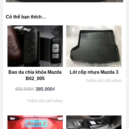
Có thể bạn thích…
Bao da chìa khóa Mazda
Lót cốp nhựa Mazda 3
B02_005
THÊM VÀO GIỎ HÀNG
385.000
₫
450.000
₫
THÊM VÀO GIỎ HÀNG