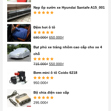
hạng
5.00
5
sao
Nẹp ốp sườn xe Hyundai Santafe A15_001
Được xếp
hạng
5.00
5
sao
Đệm hơi ô tô
680.000
₫
650.000
₫
Được xếp
hạng
5.00
5
sao
Bạt phủ xe tráng nhôm cao cấp cho xe 4
chỗ
715.000
₫
550.000
₫
Được xếp
hạng
5.00
5
sao
Bơm mini ô tô Coido 6218
950.000
₫
Được xếp
hạng
5.00
5
sao
Bộ chia điện cao cấp
295.000
₫
Được xếp
hạng
5.00
5
sao