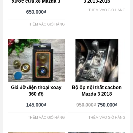
xước cửa xe Mazda 3
3 2013-2016
THÊM VÀO GIỎ HÀNG
650.000
₫
THÊM VÀO GIỎ HÀNG
Giá đỡ điện thoại xoay
Bộ ốp nội thất cacbon
360 độ
Mazda 3 2018
145.000
₫
750.000
₫
950.000
₫
THÊM VÀO GIỎ HÀNG
THÊM VÀO GIỎ HÀNG