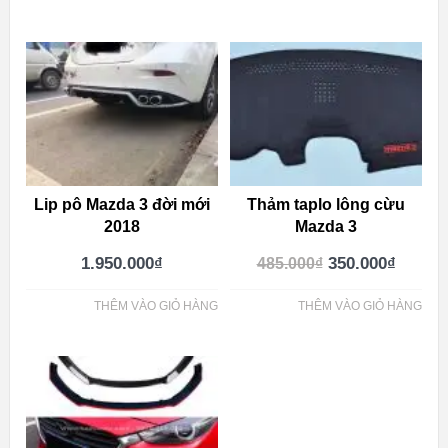
Lip pô Mazda 3 đời mới
Thảm taplo lông cừu
2018
Mazda 3
1.950.000
₫
350.000
₫
485.000
₫
THÊM VÀO GIỎ HÀNG
THÊM VÀO GIỎ HÀNG