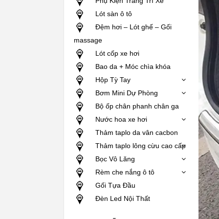
Phụ Kiện Trang Trí Xe
Lót sàn ô tô
Đệm hơi – Lót ghế – Gối
massage
Lót cốp xe hơi
Bao da + Móc chìa khóa
Hộp Tỳ Tay
Bơm Mini Dự Phòng
Bộ ốp chân phanh chân ga
Nước hoa xe hơi
Thảm taplo da vân cacbon
Thảm taplo lông cừu cao cấp
Bọc Vô Lăng
Rèm che nắng ô tô
Gối Tựa Đầu
Đèn Led Nội Thất