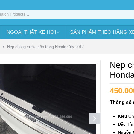
NGOẠI THẤT XE HƠI
SẢN PHẨM THEO HÃNG X
Nẹp chống xước cốp trong Honda City 2017
Nẹp c
Honda
450.00
Thông số 
Kiểu Ch
Đặc Tín
Nguồn 