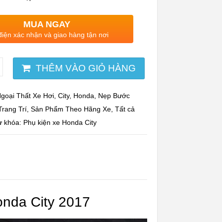
MUA NGAY
điện xác nhận và giao hàng tận nơi
THÊM VÀO GIỎ HÀNG
goại Thất Xe Hơi
,
City
,
Honda
,
Nẹp Bước
Trang Trí
,
Sản Phẩm Theo Hãng Xe
,
Tất cả
ừ khóa:
Phụ kiện xe Honda City
onda City 2017