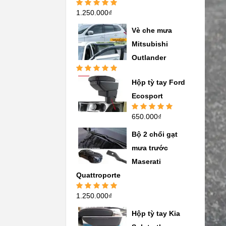
1.250.000
₫
Được xếp
hạng
5.00
5
sao
Vè che mưa
Mitsubishi
Outlander
Được xếp
Hộp tỳ tay Ford
hạng
5.00
5
sao
Ecosport
650.000
₫
Được xếp
hạng
5.00
5
sao
Bộ 2 chổi gạt
mưa trước
Maserati
Quattroporte
1.250.000
₫
Được xếp
hạng
5.00
5
sao
Hộp tỳ tay Kia