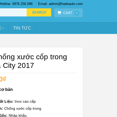
Hotline: 0976.256.096
Email: admin@hadoauto.com
CART
0
E
TIN TỨC
hống xước cốp trong
 City 2017
0
₫
cơ bản
ất Liệu:
Inox cao cấp
h:
Chống xước cốp trong
Gốc:
Nhập khẩu