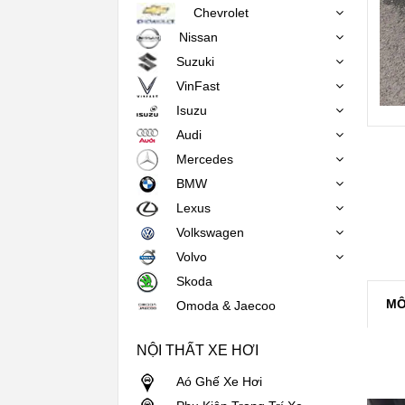
Chevrolet
Nissan
Suzuki
VinFast
Isuzu
Audi
Mercedes
BMW
Lexus
Volkswagen
Volvo
Skoda
MÔ
Omoda & Jaecoo
NỘI THẤT XE HƠI
Aó Ghế Xe Hơi