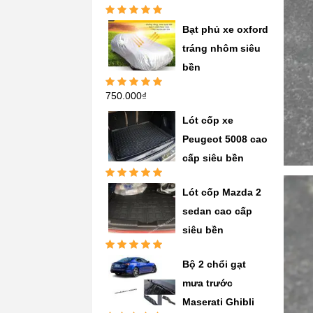
Được xếp
Bạt phủ xe oxford
hạng
5.00
5
sao
tráng nhôm siêu
bền
750.000
₫
Được xếp
hạng
5.00
5
sao
Lót cốp xe
Peugeot 5008 cao
cấp siêu bền
Được xếp
Lót cốp Mazda 2
hạng
5.00
5
sao
sedan cao cấp
siêu bền
Được xếp
Bộ 2 chổi gạt
hạng
5.00
5
sao
mưa trước
Maserati Ghibli