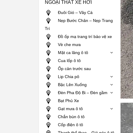
NGOẠI THẤT XE HƠI
Đuôi Gió – Vây Cá
Nẹp Bước Chân – Nẹp Trang
Trí
Đồ ốp mạ trang trí bảo vệ xe
Vè che mưa
Mặt ca lăng ô tô
Cua lốp ô tô
Ốp cản trước sau
Lip Chia pô
Bậc Lên Xuống
Đèn Pha Độ Bi – Đèn gầm
Bạt Phủ Xe
Gạt mưa ô tô
Chắn bùn ô tô
Cốp điện ô tô
Thanh thể thao – Giá nóc ô tô