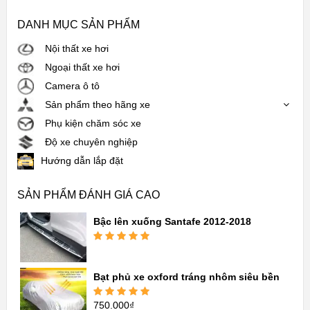
DANH MỤC SẢN PHẨM
Nội thất xe hơi
Ngoại thất xe hơi
Camera ô tô
Sản phẩm theo hãng xe
Phụ kiện chăm sóc xe
Độ xe chuyên nghiệp
Hướng dẫn lắp đặt
SẢN PHẨM ĐÁNH GIÁ CAO
Bậc lên xuống Santafe 2012-2018
Được xếp
hạng
5.00
5
sao
Bạt phủ xe oxford tráng nhôm siêu bền
750.000
₫
Được xếp