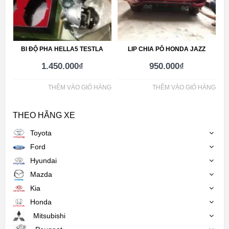
BI ĐỘ PHA HELLA5 TESTLA
LIP CHIA PÔ HONDA JAZZ
1.450.000
₫
950.000
₫
THÊM VÀO GIỎ HÀNG
THÊM VÀO GIỎ HÀNG
THEO HÃNG XE
Toyota
Ford
Hyundai
Mazda
Kia
Honda
Mitsubishi