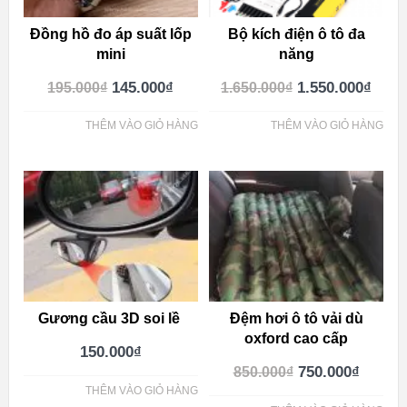
Đồng hồ đo áp suất lốp
Bộ kích điện ô tô đa
mini
năng
145.000
₫
1.550.000
₫
195.000
₫
1.650.000
₫
THÊM VÀO GIỎ HÀNG
THÊM VÀO GIỎ HÀNG
Gương cầu 3D soi lề
Đệm hơi ô tô vải dù
oxford cao cấp
150.000
₫
750.000
₫
850.000
₫
THÊM VÀO GIỎ HÀNG