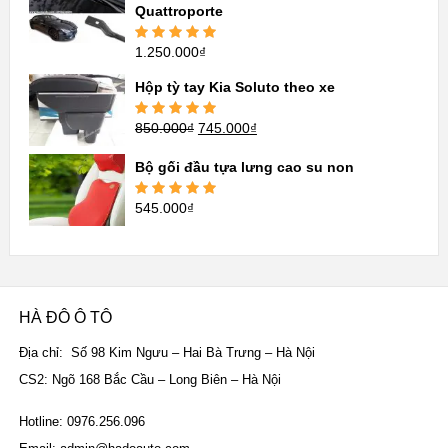
Quattroporte
1.250.000
₫
Được xếp
hạng
5.00
5
sao
Hộp tỳ tay Kia Soluto theo xe
850.000
₫
745.000
₫
Được xếp
hạng
5.00
5
sao
Bộ gối đầu tựa lưng cao su non
545.000
₫
Được xếp
hạng
5.00
5
sao
HÀ ĐÔ Ô TÔ
Địa chỉ: Số 98 Kim Ngưu – Hai Bà Trưng – Hà Nội
CS2: Ngõ 168 Bắc Cầu – Long Biên – Hà Nội
Hotline: 0976.256.096