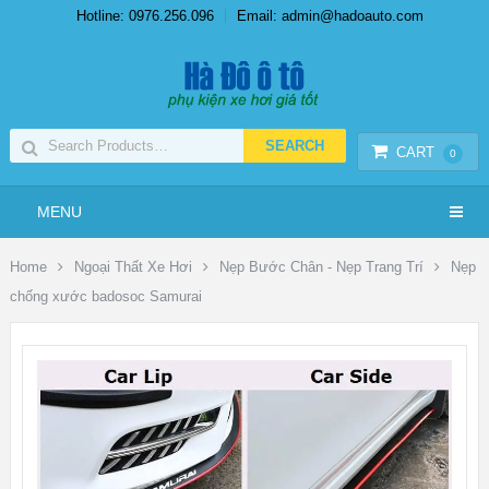
Hotline: 0976.256.096
Email: admin@hadoauto.com
CART
0
MENU
Home
Ngoại Thất Xe Hơi
Nẹp Bước Chân - Nẹp Trang Trí
Nẹp
chống xước badosoc Samurai