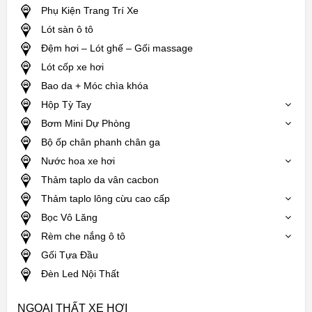
Phụ Kiện Trang Trí Xe
Lót sàn ô tô
Đệm hơi – Lót ghế – Gối massage
Lót cốp xe hơi
Bao da + Móc chìa khóa
Hộp Tỳ Tay
Bơm Mini Dự Phòng
Bộ ốp chân phanh chân ga
Nước hoa xe hơi
Thảm taplo da vân cacbon
Thảm taplo lông cừu cao cấp
Bọc Vô Lăng
Rèm che nắng ô tô
Gối Tựa Đầu
Đèn Led Nội Thất
NGOẠI THẤT XE HƠI