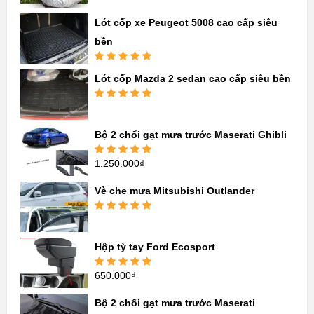
hạng
5.00
5
sao
Lót cốp xe Peugeot 5008 cao cấp siêu
bền
Được xếp
Lót cốp Mazda 2 sedan cao cấp siêu bền
hạng
5.00
5
sao
Được xếp
hạng
5.00
5
sao
Bộ 2 chổi gạt mưa trước Maserati Ghibli
1.250.000
₫
Được xếp
hạng
5.00
5
sao
Vè che mưa Mitsubishi Outlander
Được xếp
hạng
5.00
5
sao
Hộp tỳ tay Ford Ecosport
650.000
₫
Được xếp
hạng
5.00
5
sao
Bộ 2 chổi gạt mưa trước Maserati