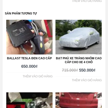
THÊM VÀO GIỎ HÀNG
SẢN PHẨM TƯƠNG TỰ
BALLAST TESLA ĐEN CAO CẤP
BẠT PHỦ XE TRÁNG NHÔM CAO
CẤP CHO XE 4 CHỖ
650.000
₫
550.000
₫
715.000
₫
THÊM VÀO GIỎ HÀNG
THÊM VÀO GIỎ HÀNG