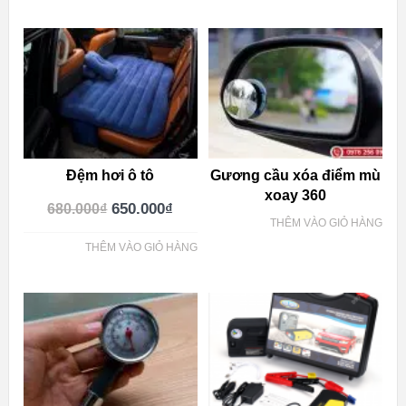
Đệm hơi ô tô
Gương cầu xóa điểm mù
xoay 360
650.000
₫
680.000
₫
THÊM VÀO GIỎ HÀNG
THÊM VÀO GIỎ HÀNG