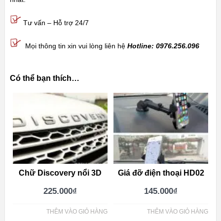
Tư vấn – Hỗ trợ 24/7
Mọi thông tin xin vui lòng liên hệ
Hotline: 0976.256.096
Có thể bạn thích…
Chữ Discovery nổi 3D
Giá đỡ điện thoại HD02
225.000
₫
145.000
₫
THÊM VÀO GIỎ HÀNG
THÊM VÀO GIỎ HÀNG