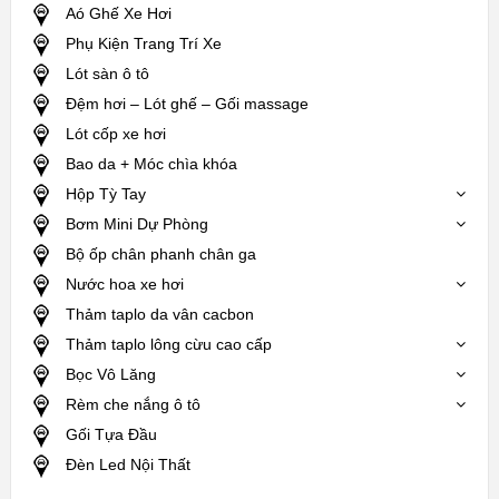
Aó Ghế Xe Hơi
Phụ Kiện Trang Trí Xe
Lót sàn ô tô
Đệm hơi – Lót ghế – Gối massage
Lót cốp xe hơi
Bao da + Móc chìa khóa
Hộp Tỳ Tay
Bơm Mini Dự Phòng
Bộ ốp chân phanh chân ga
Nước hoa xe hơi
Thảm taplo da vân cacbon
Thảm taplo lông cừu cao cấp
Bọc Vô Lăng
Rèm che nắng ô tô
Gối Tựa Đầu
Đèn Led Nội Thất