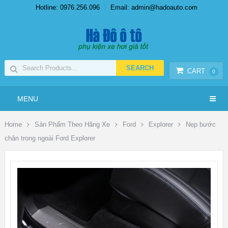
Hotline: 0976.256.096
Email: admin@hadoauto.com
CART
0
MENU
Home
Sản Phẩm Theo Hãng Xe
Ford
Explorer
Nẹp bước
chân trong ngoài Ford Explorer