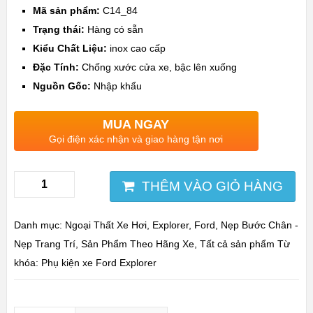
Mã sản phẩm:
C14_84
Trạng thái:
Hàng có sẵn
Kiểu Chất Liệu:
inox cao cấp
Đặc Tính:
Chống xước cửa xe, bậc lên xuống
Nguồn Gốc:
Nhập khẩu
MUA NGAY
Gọi điện xác nhận và giao hàng tận nơi
THÊM VÀO GIỎ HÀNG
Danh mục:
Ngoại Thất Xe Hơi
,
Explorer
,
Ford
,
Nẹp Bước Chân -
Nẹp Trang Trí
,
Sản Phẩm Theo Hãng Xe
,
Tất cả sản phẩm
Từ
khóa:
Phụ kiện xe Ford Explorer