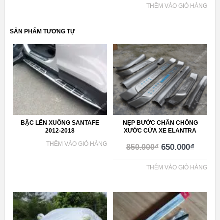
THÊM VÀO GIỎ HÀNG
SẢN PHẨM TƯƠNG TỰ
BẬC LÊN XUỐNG SANTAFE
NẸP BƯỚC CHÂN CHỐNG
2012-2018
XƯỚC CỬA XE ELANTRA
THÊM VÀO GIỎ HÀNG
650.000
₫
850.000
₫
THÊM VÀO GIỎ HÀNG