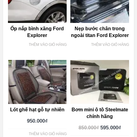
Ốp nắp bình xăng Ford
Nẹp bước chân trong
Explorer
ngoài titan Ford Explorer
THÊM VÀO GIỎ HÀNG
THÊM VÀO GIỎ HÀNG
Lót ghế hạt gỗ tự nhiên
Bơm mini ô tô Steelmate
chính hãng
950.000
₫
595.000
₫
850.000
₫
THÊM VÀO GIỎ HÀNG