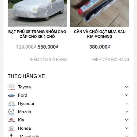
BẠT PHỦ XE TRÁNG NHÔM CAO
CẦN VÀ CHỔI GẠT MƯA SAU
CẤP CHO XE 4 CHỖ
KIA MORNING
550.000
₫
380.000
₫
715.000
₫
THÊM VÀO GIỎ HÀNG
THÊM VÀO GIỎ HÀNG
THEO HÃNG XE
Toyota
Ford
Hyundai
Mazda
Kia
Honda
Mitsubishi