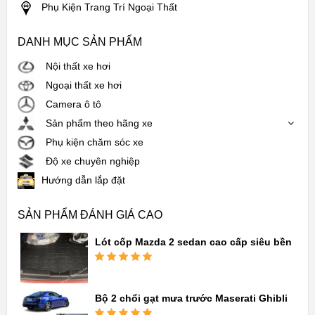
Phụ Kiện Trang Trí Ngoại Thất
DANH MỤC SẢN PHẨM
Nội thất xe hơi
Ngoại thất xe hơi
Camera ô tô
Sản phẩm theo hãng xe
Phụ kiện chăm sóc xe
Độ xe chuyên nghiệp
Hướng dẫn lắp đặt
SẢN PHẨM ĐÁNH GIÁ CAO
Lót cốp Mazda 2 sedan cao cấp siêu bền
Được xếp
hạng
5.00
5
sao
Bộ 2 chổi gạt mưa trước Maserati Ghibli