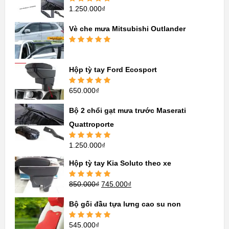
1.250.000
₫
Được xếp
hạng
5.00
5
sao
Vè che mưa Mitsubishi Outlander
Được xếp
hạng
5.00
5
sao
Hộp tỳ tay Ford Ecosport
650.000
₫
Được xếp
hạng
5.00
5
sao
Bộ 2 chổi gạt mưa trước Maserati
Quattroporte
1.250.000
₫
Được xếp
hạng
5.00
5
sao
Hộp tỳ tay Kia Soluto theo xe
850.000
₫
745.000
₫
Được xếp
hạng
5.00
5
sao
Bộ gối đầu tựa lưng cao su non
545.000
₫
Được xếp