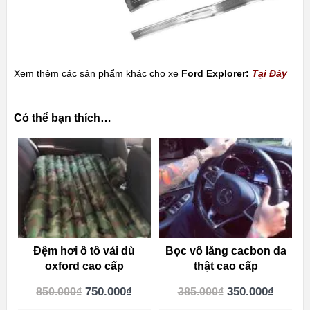
Xem thêm các sản phẩm khác cho xe
Ford Explorer:
Tại Đây
Có thể bạn thích…
Đệm hơi ô tô vải dù
Bọc vô lăng cacbon da
oxford cao cấp
thật cao cấp
750.000
₫
350.000
₫
850.000
₫
385.000
₫