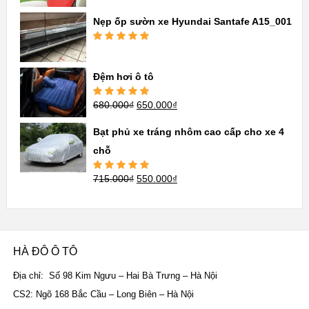
hạng
5.00
5
sao
Nẹp ốp sườn xe Hyundai Santafe A15_001
Được xếp
hạng
5.00
5
sao
Đệm hơi ô tô
680.000
₫
650.000
₫
Được xếp
hạng
5.00
5
sao
Bạt phủ xe tráng nhôm cao cấp cho xe 4
chỗ
715.000
₫
550.000
₫
Được xếp
hạng
5.00
5
sao
HÀ ĐÔ Ô TÔ
Địa chỉ: Số 98 Kim Ngưu – Hai Bà Trưng – Hà Nội
CS2: Ngõ 168 Bắc Cầu – Long Biên – Hà Nội