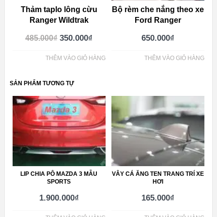
Thảm taplo lông cừu
Bộ rèm che nắng theo xe
Ranger Wildtrak
Ford Ranger
350.000
₫
650.000
₫
485.000
₫
THÊM VÀO GIỎ HÀNG
THÊM VÀO GIỎ HÀNG
SẢN PHẨM TƯƠNG TỰ
LIP CHIA PÔ MAZDA 3 MẪU
VÂY CÁ ĂNG TEN TRANG TRÍ XE
SPORTS
HƠI
1.900.000
₫
165.000
₫