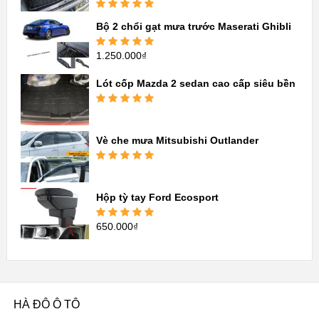
Được xếp
Bộ 2 chổi gạt mưa trước Maserati Ghibli
hạng
5.00
5
sao
1.250.000
₫
Được xếp
hạng
5.00
5
sao
Lót cốp Mazda 2 sedan cao cấp siêu bền
Được xếp
hạng
5.00
5
sao
Vè che mưa Mitsubishi Outlander
Được xếp
hạng
5.00
5
sao
Hộp tỳ tay Ford Ecosport
650.000
₫
Được xếp
hạng
5.00
5
sao
HÀ ĐÔ Ô TÔ