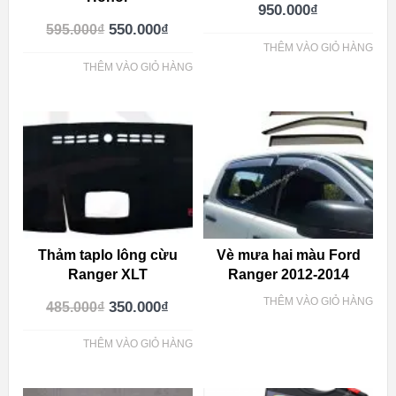
950.000
₫
550.000
₫
595.000
₫
THÊM VÀO GIỎ HÀNG
THÊM VÀO GIỎ HÀNG
Thảm taplo lông cừu
Vè mưa hai màu Ford
Ranger XLT
Ranger 2012-2014
THÊM VÀO GIỎ HÀNG
350.000
₫
485.000
₫
THÊM VÀO GIỎ HÀNG