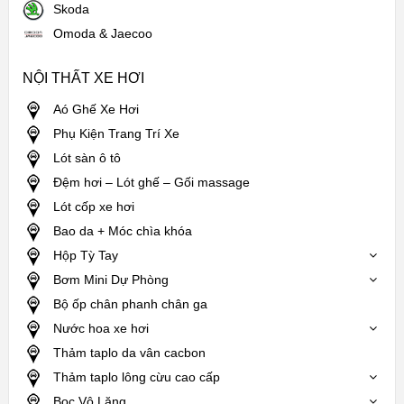
Skoda
Omoda & Jaecoo
NỘI THẤT XE HƠI
Aó Ghế Xe Hơi
Phụ Kiện Trang Trí Xe
Lót sàn ô tô
Đệm hơi – Lót ghế – Gối massage
Lót cốp xe hơi
Bao da + Móc chìa khóa
Hộp Tỳ Tay
Bơm Mini Dự Phòng
Bộ ốp chân phanh chân ga
Nước hoa xe hơi
Thảm taplo da vân cacbon
Thảm taplo lông cừu cao cấp
Bọc Vô Lăng