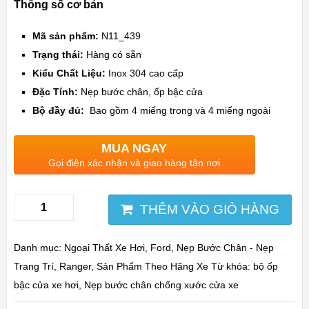
Thông số cơ bản
Mã sản phẩm:
N11_439
Trạng thái:
Hàng có sẵn
Kiểu Chất Liệu:
Inox 304 cao cấp
Đặc Tính:
Nẹp bước chân, ốp bậc cửa
Bộ đầy đủ:
Bao gồm 4 miếng trong và 4 miếng ngoài
MUA NGAY
Gọi điện xác nhận và giao hàng tận nơi
THÊM VÀO GIỎ HÀNG
Danh mục:
Ngoại Thất Xe Hơi
,
Ford
,
Nẹp Bước Chân - Nẹp
Trang Trí
,
Ranger
,
Sản Phẩm Theo Hãng Xe
Từ khóa:
bộ ốp
bậc cửa xe hơi
,
Nẹp bước chân chống xước cửa xe