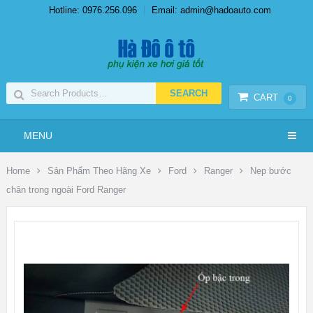
Hotline: 0976.256.096
Email: admin@hadoauto.com
CART
0
MENU
Home
Sản Phẩm Theo Hãng Xe
Ford
Ranger
Nẹp bước
chân trong ngoài Ford Ranger