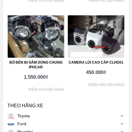
THÊM VÀO GIỎ HÀNG
THÊM VÀO GIỎ HÀNG
BỘ ĐÈN BI GẦM DÙNG CHUNG
CAMERA LÙI CAO CẤP CLHD01
IPHCAR
450.000
₫
1.550.000
₫
THÊM VÀO GIỎ HÀNG
THÊM VÀO GIỎ HÀNG
THEO HÃNG XE
Toyota
Ford
Hyundai