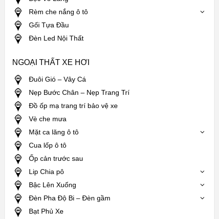
Rèm che nắng ô tô
Gối Tựa Đầu
Đèn Led Nội Thất
NGOẠI THẤT XE HƠI
Đuôi Gió – Vây Cá
Nẹp Bước Chân – Nẹp Trang Trí
Đồ ốp mạ trang trí bảo vệ xe
Vè che mưa
Mặt ca lăng ô tô
Cua lốp ô tô
Ốp cản trước sau
Lip Chia pô
Bậc Lên Xuống
Đèn Pha Độ Bi – Đèn gầm
Bạt Phủ Xe