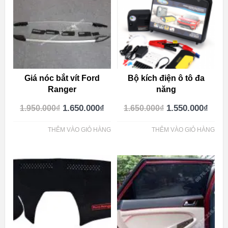
Giá nóc bắt vít Ford
Bộ kích điện ô tô đa
Ranger
năng
1.650.000
₫
1.550.000
₫
1.950.000
₫
1.650.000
₫
THÊM VÀO GIỎ HÀNG
THÊM VÀO GIỎ HÀNG