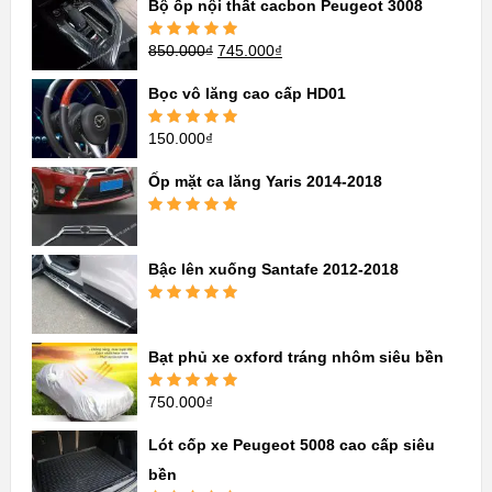
Bộ ốp nội thất cacbon Peugeot 3008
850.000
₫
745.000
₫
Được xếp
hạng
5.00
5
sao
Bọc vô lăng cao cấp HD01
150.000
₫
Được xếp
hạng
5.00
5
sao
Ốp mặt ca lăng Yaris 2014-2018
Được xếp
hạng
5.00
5
sao
Bậc lên xuống Santafe 2012-2018
Được xếp
hạng
5.00
5
sao
Bạt phủ xe oxford tráng nhôm siêu bền
750.000
₫
Được xếp
hạng
5.00
5
sao
Lót cốp xe Peugeot 5008 cao cấp siêu
bền