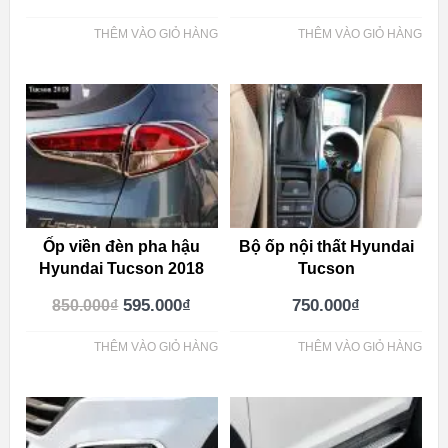
THÊM VÀO GIỎ HÀNG
THÊM VÀO GIỎ HÀNG
Ốp viền đèn pha hậu
Bộ ốp nội thất Hyundai
Hyundai Tucson 2018
Tucson
595.000
₫
750.000
₫
850.000
₫
THÊM VÀO GIỎ HÀNG
THÊM VÀO GIỎ HÀNG