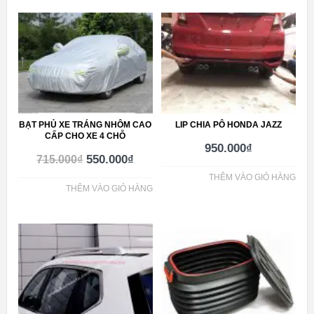
BẠT PHỦ XE TRÁNG NHÔM CAO
LIP CHIA PÔ HONDA JAZZ
CẤP CHO XE 4 CHỖ
950.000
₫
550.000
₫
715.000
₫
THÊM VÀO GIỎ HÀNG
THÊM VÀO GIỎ HÀNG