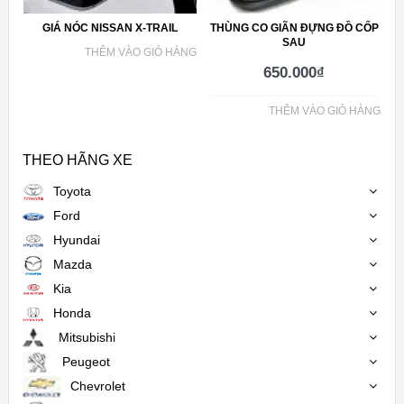
GIÁ NÓC NISSAN X-TRAIL
THÙNG CO GIÃN ĐỰNG ĐỒ CỐP
SAU
THÊM VÀO GIỎ HÀNG
650.000
₫
THÊM VÀO GIỎ HÀNG
THEO HÃNG XE
Toyota
Ford
Hyundai
Mazda
Kia
Honda
Mitsubishi
Peugeot
Chevrolet