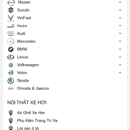
Nissan
Suzuki
VinFast
Isuzu
Audi
Mercedes
BMW
Lexus
Volkswagen
Volvo
Skoda
Omoda & Jaecoo
NỘI THẤT XE HƠI
Aó Ghế Xe Hơi
Phụ Kiện Trang Trí Xe
Lót sàn ô tô