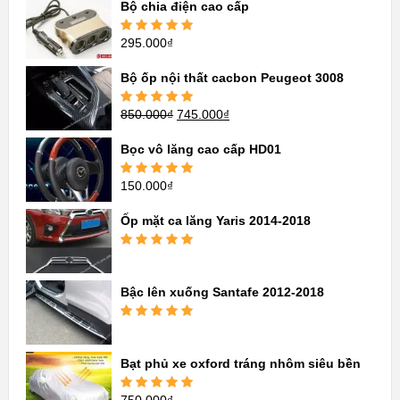
Bộ chia điện cao cấp
295.000
₫
Được xếp
hạng
5.00
5
sao
Bộ ốp nội thất cacbon Peugeot 3008
850.000
₫
745.000
₫
Được xếp
hạng
5.00
5
sao
Bọc vô lăng cao cấp HD01
150.000
₫
Được xếp
hạng
5.00
5
sao
Ốp mặt ca lăng Yaris 2014-2018
Được xếp
hạng
5.00
5
sao
Bậc lên xuống Santafe 2012-2018
Được xếp
hạng
5.00
5
sao
Bạt phủ xe oxford tráng nhôm siêu bền
750.000
₫