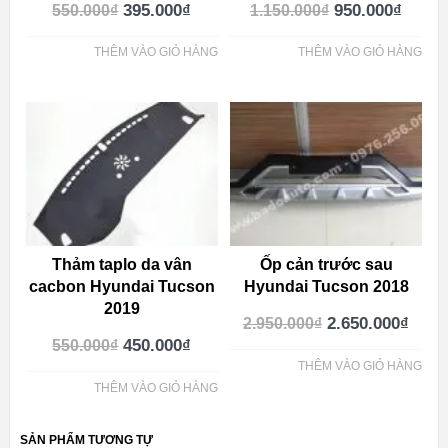
395.000
₫
950.000
₫
550.000
₫
1.150.000
₫
THÊM VÀO GIỎ HÀNG
THÊM VÀO GIỎ HÀNG
Thảm taplo da vân
Ốp cản trước sau
cacbon Hyundai Tucson
Hyundai Tucson 2018
2019
2.650.000
₫
2.950.000
₫
450.000
₫
550.000
₫
THÊM VÀO GIỎ HÀNG
THÊM VÀO GIỎ HÀNG
SẢN PHẨM TƯƠNG TỰ