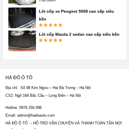
Được xếp
hạng
5.00
5
sao
Lót cốp xe Peugeot 5008 cao cấp siêu
bền
Được xếp
Lót cốp Mazda 2 sedan cao cấp siêu bền
hạng
5.00
5
sao
Được xếp
hạng
5.00
5
sao
HÀ ĐÔ Ô TÔ
Địa chỉ: Số 98 Kim Ngưu – Hai Bà Trưng – Hà Nội
CS2: Ngõ 168 Bắc Cầu – Long Biên – Hà Nội
Hotline: 0976.256.096
Email: admin@hadoauto.com
HÀ ĐÔ Ô TÔ – HỖ TRỢ VẬN CHUYỂN VÀ THANH TOÁN TẬN NƠI