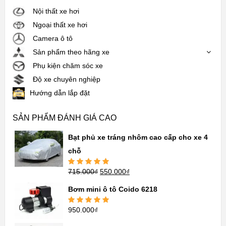
Nội thất xe hơi
Ngoại thất xe hơi
Camera ô tô
Sản phẩm theo hãng xe
Phụ kiện chăm sóc xe
Độ xe chuyên nghiệp
Hướng dẫn lắp đặt
SẢN PHẨM ĐÁNH GIÁ CAO
Bạt phủ xe tráng nhôm cao cấp cho xe 4
chỗ
715.000
₫
550.000
₫
Được xếp
hạng
5.00
5
sao
Bơm mini ô tô Coido 6218
950.000
₫
Được xếp
hạng
5.00
5
sao