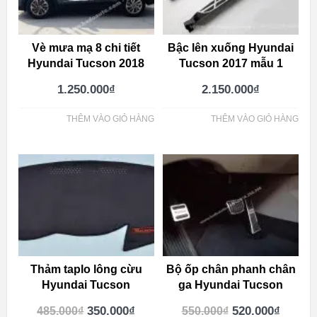
Vè mưa mạ 8 chi tiết
Bậc lên xuống Hyundai
Hyundai Tucson 2018
Tucson 2017 mẫu 1
1.250.000
₫
2.150.000
₫
THÊM VÀO GIỎ HÀNG
THÊM VÀO GIỎ HÀNG
Thảm taplo lông cừu
Bộ ốp chân phanh chân
Hyundai Tucson
ga Hyundai Tucson
350.000
₫
520.000
₫
485.000
₫
550.000
₫