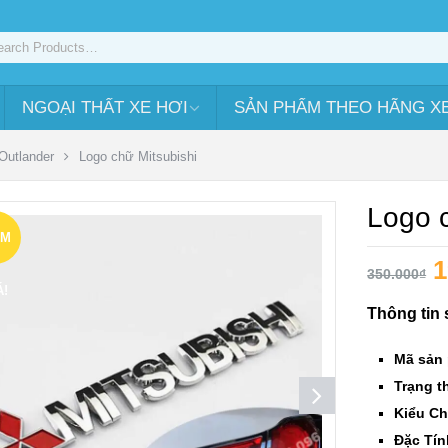
NGOẠI THẤT XE HƠI
SẢN PHẨM THEO HÃNG X
Outlander
Logo chữ Mitsubishi
Logo c
ẢM
1
350.000
₫
Á!
Thông tin
Mã sản
Trạng th
Kiểu Ch
Đặc Tín