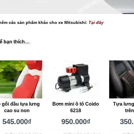
hêm các sản phẩm khác cho xe Mitsubishi:
Tại đây
ể bạn thích…
 gối đầu tựa lưng
Bơm mini ô tô Coido
Tựa lưn
cao su non
6218
trên
545.000
₫
950.000
₫
350