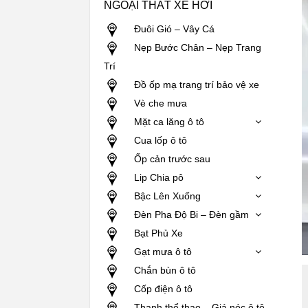
NGOẠI THẤT XE HƠI
Đuôi Gió – Vây Cá
Nẹp Bước Chân – Nẹp Trang
Trí
Đồ ốp mạ trang trí bảo vệ xe
Vè che mưa
Mặt ca lăng ô tô
Cua lốp ô tô
Ốp cản trước sau
Lip Chia pô
Bậc Lên Xuống
Đèn Pha Độ Bi – Đèn gầm
Bạt Phủ Xe
Gạt mưa ô tô
Chắn bùn ô tô
Cốp điện ô tô
Thanh thể thao – Giá nóc ô tô