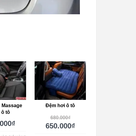
g Massage
Đệm hơi ô tô
 ô tô
680.000
₫
.000
₫
650.000
₫