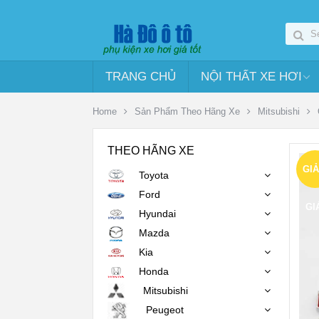
TRANG CHỦ
NỘI THẤT XE HƠI
Home
Sản Phẩm Theo Hãng Xe
Mitsubishi
THEO HÃNG XE
GI
Toyota
Ford
GI
Hyundai
Mazda
Kia
Honda
Mitsubishi
Peugeot