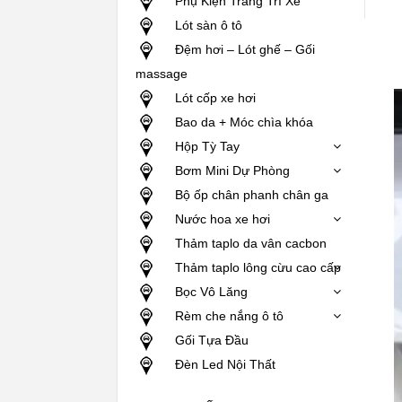
Phụ Kiện Trang Trí Xe
Lót sàn ô tô
Đệm hơi – Lót ghế – Gối
massage
Lót cốp xe hơi
Bao da + Móc chìa khóa
Hộp Tỳ Tay
Bơm Mini Dự Phòng
Bộ ốp chân phanh chân ga
Nước hoa xe hơi
Thảm taplo da vân cacbon
Thảm taplo lông cừu cao cấp
Bọc Vô Lăng
Rèm che nắng ô tô
Gối Tựa Đầu
Đèn Led Nội Thất