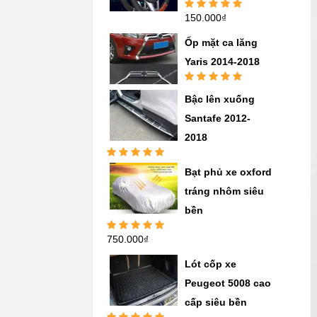
150.000
₫
Được xếp
hạng
5.00
5
sao
Ốp mặt ca lăng
Yaris 2014-2018
Được xếp
Bậc lên xuống
hạng
5.00
5
sao
Santafe 2012-
2018
Được xếp
Bạt phủ xe oxford
hạng
5.00
5
sao
tráng nhôm siêu
bền
750.000
₫
Được xếp
hạng
5.00
5
sao
Lót cốp xe
Peugeot 5008 cao
cấp siêu bền