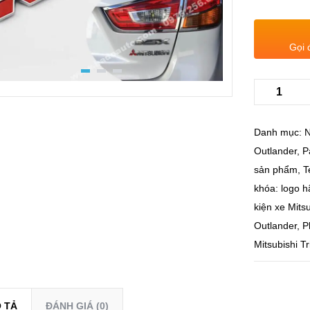
Gọi 
Danh mục:
N
Outlander
,
P
sản phẩm
,
T
khóa:
logo h
kiện xe Mits
Outlander
,
P
Mitsubishi Tr
 TẢ
ĐÁNH GIÁ (0)