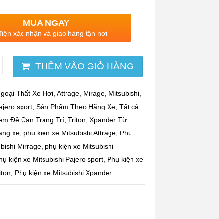
MUA NGAY
điện xác nhận và giao hàng tận nơi
THÊM VÀO GIỎ HÀNG
goại Thất Xe Hơi
,
Attrage
,
Mirage
,
Mitsubishi
,
ajero sport
,
Sản Phẩm Theo Hãng Xe
,
Tất cả
em Đề Can Trang Trí
,
Triton
,
Xpander
Từ
ãng xe
,
phụ kiện xe Mitsubishi Attrage
,
Phụ
ubishi Mirrage
,
phụ kiện xe Mitsubishi
hụ kiện xe Mitsubishi Pajero sport
,
Phụ kiện xe
iton
,
Phụ kiện xe Mitsubishi Xpander