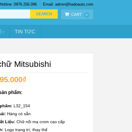
Hotline: 0976.256.096
Email: admin@hadoauto.com
CART
0
E
TIN TỨC
hữ Mitsubishi
95.000
₫
 sản phẩm:
 phẩm:
L32_154
ái:
Hàng có sẵn
ất Liệu:
Chữ nổi mạ crom cao cấp
h:
Logo trang trí, thay thế