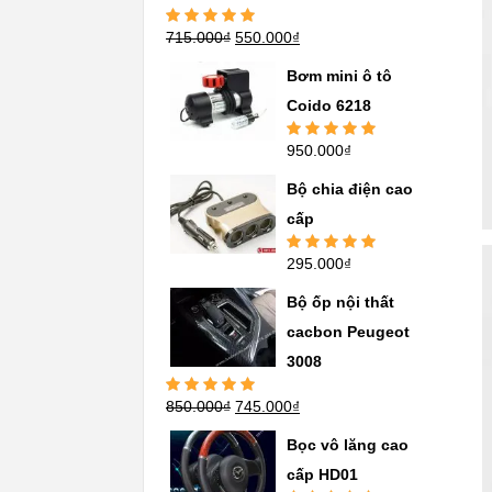
715.000
₫
550.000
₫
Được xếp
hạng
5.00
5
sao
Bơm mini ô tô
Coido 6218
950.000
₫
Được xếp
hạng
5.00
5
sao
Bộ chia điện cao
cấp
295.000
₫
Được xếp
hạng
5.00
5
sao
Bộ ốp nội thất
cacbon Peugeot
3008
850.000
₫
745.000
₫
Được xếp
hạng
5.00
5
sao
Bọc vô lăng cao
cấp HD01