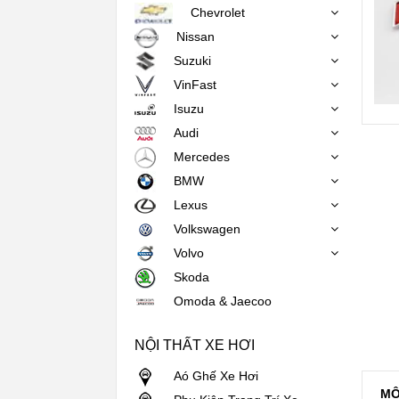
Chevrolet
Nissan
Suzuki
VinFast
Isuzu
Audi
Mercedes
BMW
Lexus
Volkswagen
Volvo
Skoda
Omoda & Jaecoo
NỘI THẤT XE HƠI
Aó Ghế Xe Hơi
MÔ