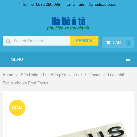
Hotline: 0976.256.096
Email: admin@hadoauto.com
CART
0
MENU
Home
Sản Phẩm Theo Hãng Xe
Ford
Focus
Logo chữ
Focus cho xe Ford Focus
GIẢM
GIÁ!