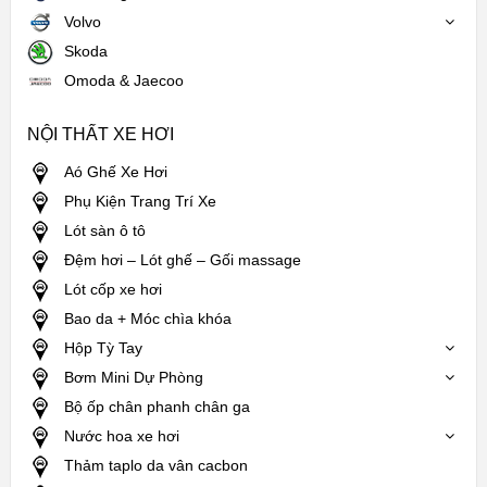
Volvo
Skoda
Omoda & Jaecoo
NỘI THẤT XE HƠI
Aó Ghế Xe Hơi
Phụ Kiện Trang Trí Xe
Lót sàn ô tô
Đệm hơi – Lót ghế – Gối massage
Lót cốp xe hơi
Bao da + Móc chìa khóa
Hộp Tỳ Tay
Bơm Mini Dự Phòng
Bộ ốp chân phanh chân ga
Nước hoa xe hơi
Thảm taplo da vân cacbon