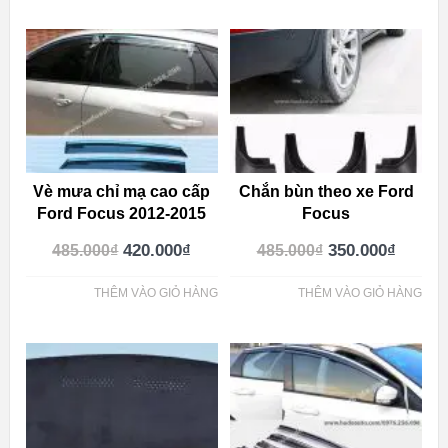
Vè mưa chỉ mạ cao cấp
Chắn bùn theo xe Ford
Ford Focus 2012-2015
Focus
420.000
₫
350.000
₫
485.000
₫
485.000
₫
THÊM VÀO GIỎ HÀNG
THÊM VÀO GIỎ HÀNG