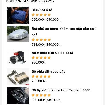
SẢN PHẨM ĐÁNH GIÁ CAO
Đệm hơi ô tô
680.000
₫
650.000
₫
Được xếp
hạng
5.00
5
sao
Bạt phủ xe tráng nhôm cao cấp cho xe 4
chỗ
715.000
₫
550.000
₫
Được xếp
hạng
5.00
5
sao
Bơm mini ô tô Coido 6218
950.000
₫
Được xếp
hạng
5.00
5
sao
Bộ chia điện cao cấp
295.000
₫
Được xếp
hạng
5.00
5
sao
Bộ ốp nội thất cacbon Peugeot 3008
850.000
₫
745.000
₫
Được xếp
hạng
5.00
5