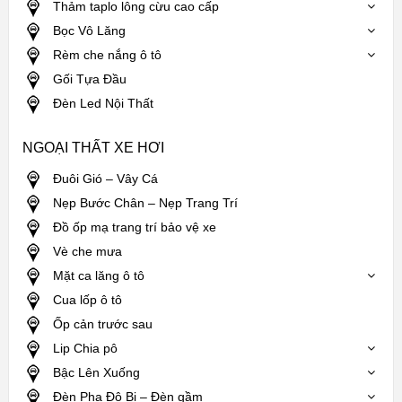
Thảm taplo lông cừu cao cấp
Bọc Vô Lăng
Rèm che nắng ô tô
Gối Tựa Đầu
Đèn Led Nội Thất
NGOẠI THẤT XE HƠI
Đuôi Gió – Vây Cá
Nẹp Bước Chân – Nẹp Trang Trí
Đồ ốp mạ trang trí bảo vệ xe
Vè che mưa
Mặt ca lăng ô tô
Cua lốp ô tô
Ốp cản trước sau
Lip Chia pô
Bậc Lên Xuống
Đèn Pha Độ Bi – Đèn gầm