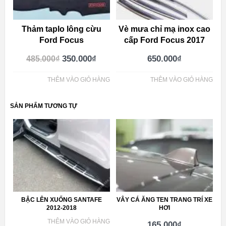
Thảm taplo lông cừu
Vè mưa chỉ mạ inox cao
Ford Focus
cấp Ford Focus 2017
350.000
₫
650.000
₫
485.000
₫
THÊM VÀO GIỎ HÀNG
THÊM VÀO GIỎ HÀNG
SẢN PHẨM TƯƠNG TỰ
BẬC LÊN XUỐNG SANTAFE
VÂY CÁ ĂNG TEN TRANG TRÍ XE
2012-2018
HƠI
THÊM VÀO GIỎ HÀNG
165.000
₫