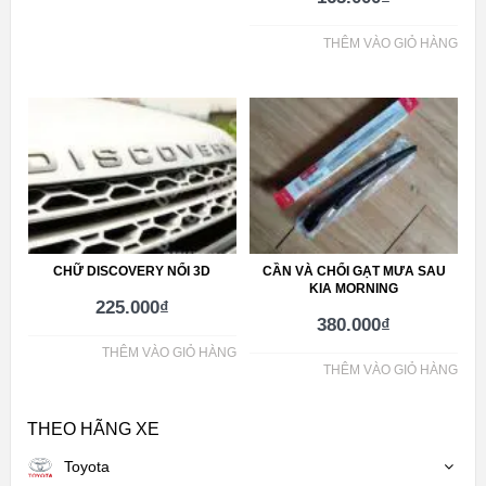
THÊM VÀO GIỎ HÀNG
CHỮ DISCOVERY NỔI 3D
CẦN VÀ CHỔI GẠT MƯA SAU
KIA MORNING
225.000
₫
380.000
₫
THÊM VÀO GIỎ HÀNG
THÊM VÀO GIỎ HÀNG
THEO HÃNG XE
Toyota