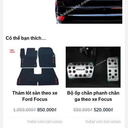
Có thể bạn thích…
Thảm lót sàn theo xe
Bộ ốp chân phanh chân
Ford Focus
ga theo xe Focus
850.000
₫
520.000
₫
1.050.000
₫
550.000
₫
THÊM VÀO GIỎ HÀNG
THÊM VÀO GIỎ HÀNG