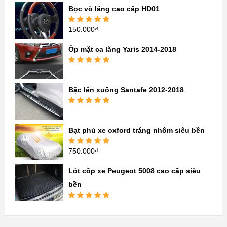
sao
Bọc vô lăng cao cấp HD01
150.000
₫
Được xếp
hạng
5.00
5
sao
Ốp mặt ca lăng Yaris 2014-2018
Được xếp
hạng
5.00
5
sao
Bậc lên xuống Santafe 2012-2018
Được xếp
hạng
5.00
5
sao
Bạt phủ xe oxford tráng nhôm siêu bền
750.000
₫
Được xếp
hạng
5.00
5
sao
Lót cốp xe Peugeot 5008 cao cấp siêu
bền
Được xếp
hạng
5.00
5
sao