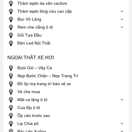
Thảm taplo da vân cacbon
Thảm taplo lông cừu cao cấp
Bọc Vô Lăng
Rèm che nắng ô tô
Gối Tựa Đầu
Đèn Led Nội Thất
NGOẠI THẤT XE HƠI
Đuôi Gió – Vây Cá
Nẹp Bước Chân – Nẹp Trang Trí
Đồ ốp mạ trang trí bảo vệ xe
Vè che mưa
Mặt ca lăng ô tô
Cua lốp ô tô
Ốp cản trước sau
Lip Chia pô
Bậc Lên Xuống