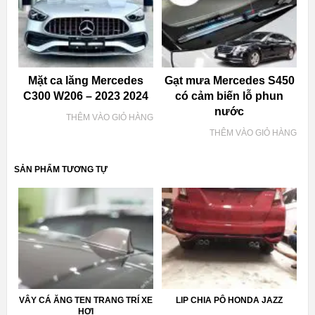
Mặt ca lăng Mercedes
Gạt mưa Mercedes S450
C300 W206 – 2023 2024
có cảm biến lỗ phun
nước
THÊM VÀO GIỎ HÀNG
THÊM VÀO GIỎ HÀNG
SẢN PHẨM TƯƠNG TỰ
VÂY CÁ ĂNG TEN TRANG TRÍ XE
LIP CHIA PÔ HONDA JAZZ
HƠI