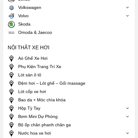
Volkswagen
Volvo
Skoda
Omoda & Jaecoo
NỘI THẤT XE HƠI
Aó Ghế Xe Hơi
Phụ Kiện Trang Trí Xe
Lót sàn ô tô
Đệm hơi – Lót ghế – Gối massage
Lót cốp xe hơi
Bao da + Móc chìa khóa
Hộp Tỳ Tay
Bơm Mini Dự Phòng
Bộ ốp chân phanh chân ga
Nước hoa xe hơi