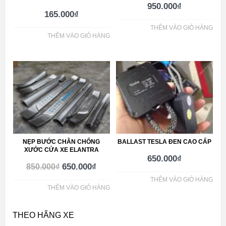
950.000
₫
165.000
₫
THÊM VÀO GIỎ HÀNG
THÊM VÀO GIỎ HÀNG
NẸP BƯỚC CHÂN CHỐNG
BALLAST TESLA ĐEN CAO CẤP
XƯỚC CỬA XE ELANTRA
650.000
₫
650.000
₫
850.000
₫
THÊM VÀO GIỎ HÀNG
THÊM VÀO GIỎ HÀNG
THEO HÃNG XE