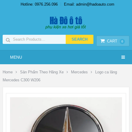
Hotline: 0976.256.096
Email: admin@hadoauto.com
CART
0
MENU
Home
Sản Phẩm Theo Hãng Xe
Mercedes
Logo ca lăng
Mercedes C300 W206