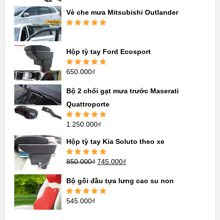
hạng
5.00
5
sao
Vè che mưa Mitsubishi Outlander
Được xếp
hạng
5.00
5
sao
Hộp tỳ tay Ford Ecosport
650.000
₫
Được xếp
hạng
5.00
5
sao
Bộ 2 chổi gạt mưa trước Maserati
Quattroporte
1.250.000
₫
Được xếp
hạng
5.00
5
sao
Hộp tỳ tay Kia Soluto theo xe
850.000
₫
745.000
₫
Được xếp
hạng
5.00
5
sao
Bộ gối đầu tựa lưng cao su non
545.000
₫
Được xếp
hạng
5.00
5
sao