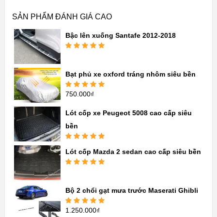
SẢN PHẨM ĐÁNH GIÁ CAO
Bậc lên xuống Santafe 2012-2018
Được xếp
hạng
5.00
5
sao
Bạt phủ xe oxford tráng nhôm siêu bền
750.000
₫
Được xếp
hạng
5.00
5
sao
Lót cốp xe Peugeot 5008 cao cấp siêu
bền
Được xếp
Lót cốp Mazda 2 sedan cao cấp siêu bền
hạng
5.00
5
sao
Được xếp
hạng
5.00
5
sao
Bộ 2 chổi gạt mưa trước Maserati Ghibli
1.250.000
₫
Được xếp