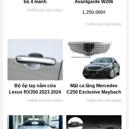
bộ 4 mảnh
Avantgarde W206
THÊM VÀO GIỎ HÀNG
1.250.000
₫
THÊM VÀO GIỎ HÀNG
Bộ ốp tay nắm cửa
Mặt ca lăng Mercedes
Lexus RX350 2023 2024
C250 Exclusive Maybach
THÊM VÀO GIỎ HÀNG
THÊM VÀO GIỎ HÀNG