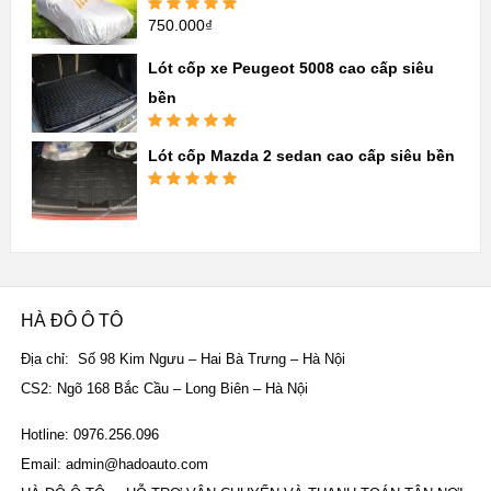
750.000
₫
Được xếp
hạng
5.00
5
sao
Lót cốp xe Peugeot 5008 cao cấp siêu
bền
Được xếp
Lót cốp Mazda 2 sedan cao cấp siêu bền
hạng
5.00
5
sao
Được xếp
hạng
5.00
5
sao
HÀ ĐÔ Ô TÔ
Địa chỉ: Số 98 Kim Ngưu – Hai Bà Trưng – Hà Nội
CS2: Ngõ 168 Bắc Cầu – Long Biên – Hà Nội
Hotline: 0976.256.096
Email: admin@hadoauto.com