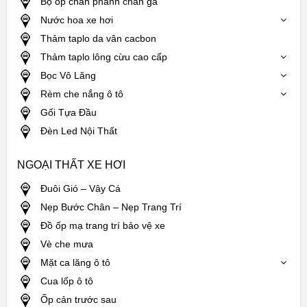
Bộ ốp chân phanh chân ga
Nước hoa xe hơi
Thảm taplo da vân cacbon
Thảm taplo lông cừu cao cấp
Bọc Vô Lăng
Rèm che nắng ô tô
Gối Tựa Đầu
Đèn Led Nội Thất
NGOẠI THẤT XE HƠI
Đuôi Gió – Vây Cá
Nẹp Bước Chân – Nẹp Trang Trí
Đồ ốp mạ trang trí bảo vệ xe
Vè che mưa
Mặt ca lăng ô tô
Cua lốp ô tô
Ốp cản trước sau