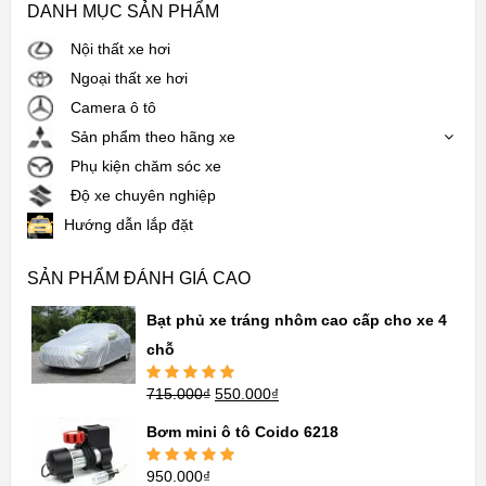
DANH MỤC SẢN PHẨM
Nội thất xe hơi
Ngoại thất xe hơi
Camera ô tô
Sản phẩm theo hãng xe
Phụ kiện chăm sóc xe
Độ xe chuyên nghiệp
Hướng dẫn lắp đặt
SẢN PHẨM ĐÁNH GIÁ CAO
Bạt phủ xe tráng nhôm cao cấp cho xe 4
chỗ
715.000
₫
550.000
₫
Được xếp
hạng
5.00
5
sao
Bơm mini ô tô Coido 6218
950.000
₫
Được xếp