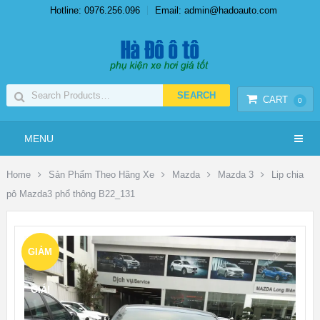
Hotline: 0976.256.096
Email: admin@hadoauto.com
CART
0
MENU
Home
Sản Phẩm Theo Hãng Xe
Mazda
Mazda 3
Lip chia
pô Mazda3 phổ thông B22_131
GIẢM
GIÁ!