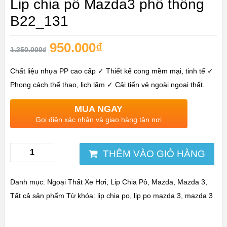
Lip chia pô Mazda3 phổ thông
B22_131
950.000
₫
1.250.000
₫
Chất liệu nhựa PP cao cấp ✓ Thiết kế cong mềm mại, tinh tế ✓
Phong cách thể thao, lịch lãm ✓ Cải tiến vẻ ngoài ngoại thất.
MUA NGAY
Gọi điện xác nhận và giao hàng tận nơi
THÊM VÀO GIỎ HÀNG
Danh mục:
Ngoại Thất Xe Hơi
,
Lip Chia Pô
,
Mazda
,
Mazda 3
,
Tất cả sản phẩm
Từ khóa:
lip chia po
,
lip po mazda 3
,
mazda 3