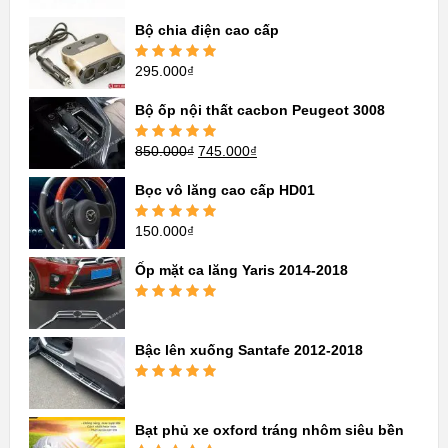
hạng
5.00
5
sao
Bộ chia điện cao cấp
295.000
₫
Được xếp
hạng
5.00
5
sao
Bộ ốp nội thất cacbon Peugeot 3008
850.000
₫
745.000
₫
Được xếp
hạng
5.00
5
sao
Bọc vô lăng cao cấp HD01
150.000
₫
Được xếp
hạng
5.00
5
sao
Ốp mặt ca lăng Yaris 2014-2018
Được xếp
hạng
5.00
5
sao
Bậc lên xuống Santafe 2012-2018
Được xếp
hạng
5.00
5
sao
Bạt phủ xe oxford tráng nhôm siêu bền