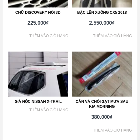
CHỮ DISCOVERY NỔI 3D
BẬC LÊN XUỐNG CX5 2018
225.000
₫
2.550.000
₫
THÊM VÀO GIỎ HÀNG
THÊM VÀO GIỎ HÀNG
GIÁ NÓC NISSAN X-TRAIL
CẦN VÀ CHỔI GẠT MƯA SAU
KIA MORNING
THÊM VÀO GIỎ HÀNG
380.000
₫
THÊM VÀO GIỎ HÀNG