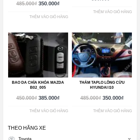
350.000
₫
485.000
₫
THÊM VÀO GIỎ HÀNG
THÊM VÀO GIỎ HÀNG
BAO DA CHÌA KHÓA MAZDA
THẢM TAPLO LÔNG CỪU
B02_005
HYUNDAI I10
385.000
₫
350.000
₫
450.000
₫
485.000
₫
THÊM VÀO GIỎ HÀNG
THÊM VÀO GIỎ HÀNG
THEO HÃNG XE
Toyota