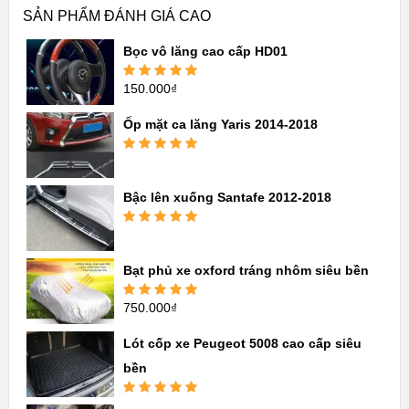
SẢN PHẨM ĐÁNH GIÁ CAO
Bọc vô lăng cao cấp HD01
150.000
₫
Được xếp
hạng
5.00
5
sao
Ốp mặt ca lăng Yaris 2014-2018
Được xếp
hạng
5.00
5
sao
Bậc lên xuống Santafe 2012-2018
Được xếp
hạng
5.00
5
sao
Bạt phủ xe oxford tráng nhôm siêu bền
750.000
₫
Được xếp
hạng
5.00
5
sao
Lót cốp xe Peugeot 5008 cao cấp siêu
bền
Được xếp