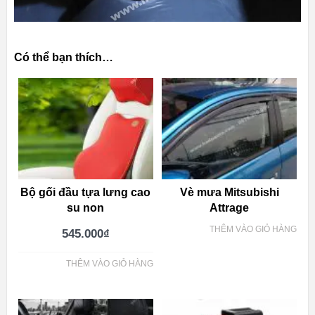
Có thể bạn thích…
Bộ gối đầu tựa lưng cao
Vè mưa Mitsubishi
su non
Attrage
THÊM VÀO GIỎ HÀNG
545.000
₫
THÊM VÀO GIỎ HÀNG