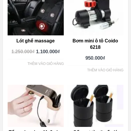
Lót ghế massage
Bơm mini ô tô Coido
6218
1.100.000
₫
1.250.000
₫
950.000
₫
THÊM VÀO GIỎ HÀNG
THÊM VÀO GIỎ HÀNG