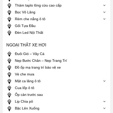
Thảm taplo lông cừu cao cấp
Bọc Vô Lăng
Rèm che nắng ô tô
Gối Tựa Đầu
Đèn Led Nội Thất
NGOẠI THẤT XE HƠI
Đuôi Gió – Vây Cá
Nẹp Bước Chân – Nẹp Trang Trí
Đồ ốp mạ trang trí bảo vệ xe
Vè che mưa
Mặt ca lăng ô tô
Cua lốp ô tô
Ốp cản trước sau
Lip Chia pô
Bậc Lên Xuống