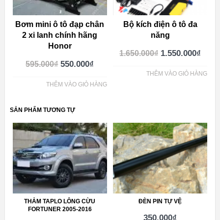
Bơm mini ô tô đạp chân
Bộ kích điện ô tô đa
2 xi lanh chính hãng
năng
Honor
1.550.000
₫
1.650.000
₫
550.000
₫
595.000
₫
THÊM VÀO GIỎ HÀNG
THÊM VÀO GIỎ HÀNG
SẢN PHẨM TƯƠNG TỰ
THẢM TAPLO LÔNG CỪU
ĐÈN PIN TỰ VỆ
FORTUNER 2005-2016
350.000
₫