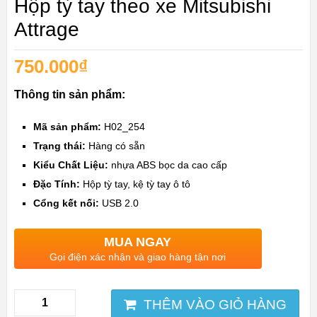
Hộp tỳ tay theo xe Mitsubishi
Attrage
750.000
₫
Thông tin sản phẩm:
Mã sản phẩm:
H02_254
Trạng thái:
Hàng có sẵn
Kiểu Chất Liệu:
nhựa ABS bọc da cao cấp
Đặc Tính:
Hộp tỳ tay, kệ tỳ tay ô tô
Cổng kết nối:
USB 2.0
MUA NGAY
Gọi điện xác nhận và giao hàng tận nơi
THÊM VÀO GIỎ HÀNG