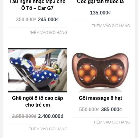
Tẩu nghe nhạc Mp3 cho
Cốc gạt tàn thuốc lá
Ô Tô – Car G7
135.000
₫
245.000
₫
350.000
₫
THÊM VÀO GIỎ HÀNG
THÊM VÀO GIỎ HÀNG
Ghế ngồi ô tô cao cấp
Gối massage 8 hạt
cho trẻ em
385.000
₫
550.000
₫
2.400.000
₫
2.850.000
₫
THÊM VÀO GIỎ HÀNG
THÊM VÀO GIỎ HÀNG