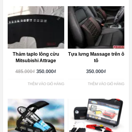
Thảm taplo lông cừu
Tựa lưng Massage trên ô
Mitsubishi Attrage
tô
350.000
₫
350.000
₫
485.000
₫
THÊM VÀO GIỎ HÀNG
THÊM VÀO GIỎ HÀNG