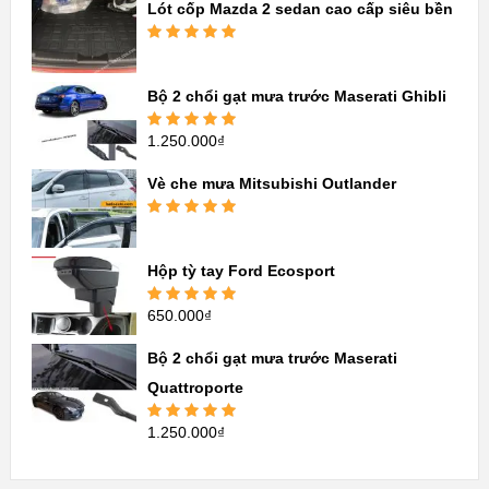
Lót cốp Mazda 2 sedan cao cấp siêu bền
hạng
5.00
5
sao
Được xếp
hạng
5.00
5
sao
Bộ 2 chổi gạt mưa trước Maserati Ghibli
1.250.000
₫
Được xếp
hạng
5.00
5
sao
Vè che mưa Mitsubishi Outlander
Được xếp
hạng
5.00
5
sao
Hộp tỳ tay Ford Ecosport
650.000
₫
Được xếp
hạng
5.00
5
sao
Bộ 2 chổi gạt mưa trước Maserati
Quattroporte
1.250.000
₫
Được xếp
hạng
5.00
5
sao