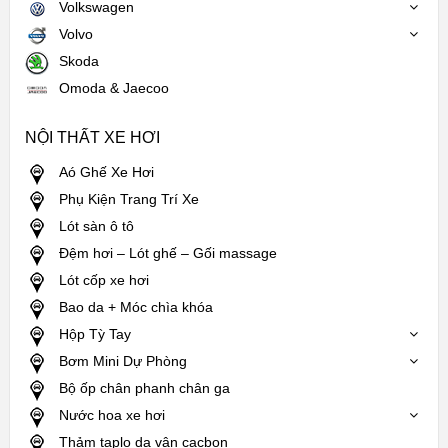
Volkswagen
Volvo
Skoda
Omoda & Jaecoo
NỘI THẤT XE HƠI
Aó Ghế Xe Hơi
Phụ Kiện Trang Trí Xe
Lót sàn ô tô
Đệm hơi – Lót ghế – Gối massage
Lót cốp xe hơi
Bao da + Móc chìa khóa
Hộp Tỳ Tay
Bơm Mini Dự Phòng
Bộ ốp chân phanh chân ga
Nước hoa xe hơi
Thảm taplo da vân cacbon