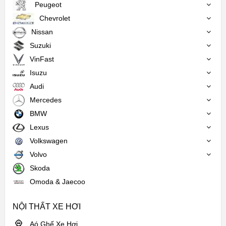
Peugeot
Chevrolet
Nissan
Suzuki
VinFast
Isuzu
Audi
Mercedes
BMW
Lexus
Volkswagen
Volvo
Skoda
Omoda & Jaecoo
NỘI THẤT XE HƠI
Aó Ghế Xe Hơi