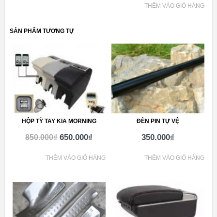
THÊM VÀO GIỎ HÀNG
SẢN PHẨM TƯƠNG TỰ
HỘP TỲ TAY KIA MORNING
ĐÈN PIN TỰ VỆ
650.000
₫
350.000
₫
850.000
₫
THÊM VÀO GIỎ HÀNG
THÊM VÀO GIỎ HÀNG