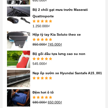
650.000
₫
Được xếp
hạng
5.00
5
sao
Bộ 2 chổi gạt mưa trước Maserati
Quattroporte
1.250.000
₫
Được xếp
hạng
5.00
5
sao
Hộp tỳ tay Kia Soluto theo xe
850.000
₫
745.000
₫
Được xếp
hạng
5.00
5
sao
Bộ gối đầu tựa lưng cao su non
545.000
₫
Được xếp
hạng
5.00
5
sao
Nẹp ốp sườn xe Hyundai Santafe A15_001
Được xếp
hạng
5.00
5
sao
Đệm hơi ô tô
680.000
₫
650.000
₫
Được xếp
hạng
5.00
5