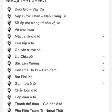
NGOẠI THẤT XE HƠI
Đuôi Gió – Vây Cá
Nẹp Bước Chân – Nẹp Trang Trí
Đồ ốp mạ trang trí bảo vệ xe
Vè che mưa
Mặt ca lăng ô tô
Cua lốp ô tô
Ốp cản trước sau
Lip Chia pô
Bậc Lên Xuống
Đèn Pha Độ Bi – Đèn gầm
Bạt Phủ Xe
Gạt mưa ô tô
Chắn bùn ô tô
Cốp điện ô tô
Thanh thể thao – Giá nóc ô tô
Phụ Kiện Trang Trí Ngoại Thất