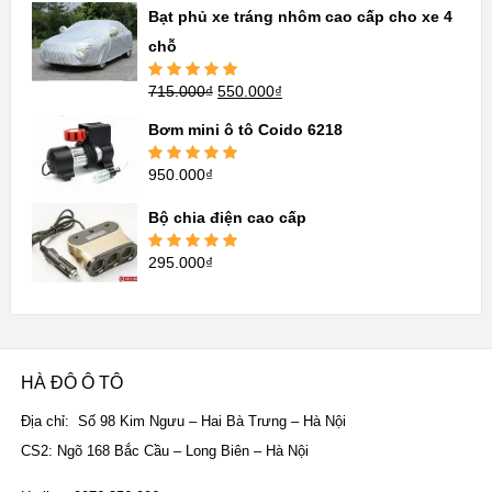
sao
Bạt phủ xe tráng nhôm cao cấp cho xe 4
chỗ
715.000
₫
550.000
₫
Được xếp
hạng
5.00
5
sao
Bơm mini ô tô Coido 6218
950.000
₫
Được xếp
hạng
5.00
5
sao
Bộ chia điện cao cấp
295.000
₫
Được xếp
hạng
5.00
5
sao
HÀ ĐÔ Ô TÔ
Địa chỉ: Số 98 Kim Ngưu – Hai Bà Trưng – Hà Nội
CS2: Ngõ 168 Bắc Cầu – Long Biên – Hà Nội