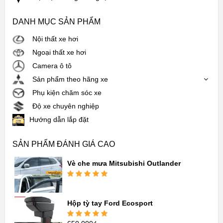
DANH MỤC SẢN PHẨM
Nội thất xe hơi
Ngoại thất xe hơi
Camera ô tô
Sản phẩm theo hãng xe
Phụ kiện chăm sóc xe
Độ xe chuyên nghiệp
Hướng dẫn lắp đặt
SẢN PHẨM ĐÁNH GIÁ CAO
Vè che mưa Mitsubishi Outlander
Được xếp
hạng
5.00
5
sao
Hộp tỳ tay Ford Ecosport