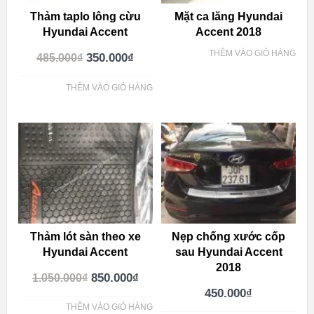
Thảm taplo lông cừu
Mặt ca lăng Hyundai
Hyundai Accent
Accent 2018
THÊM VÀO GIỎ HÀNG
350.000
₫
485.000
₫
THÊM VÀO GIỎ HÀNG
Thảm lót sàn theo xe
Nẹp chống xước cốp
Hyundai Accent
sau Hyundai Accent
2018
850.000
₫
1.050.000
₫
450.000
₫
THÊM VÀO GIỎ HÀNG