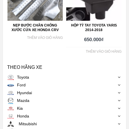
NẸP BƯỚC CHÂN CHỐNG
HỘP TỲ TAY TOYOTA YARIS
XƯỚC CỬA XE HONDA CRV
2014-2018
THÊM VÀO GIỎ HÀNG
650.000
₫
THÊM VÀO GIỎ HÀNG
THEO HÃNG XE
Toyota
Ford
Hyundai
Mazda
Kia
Honda
Mitsubishi