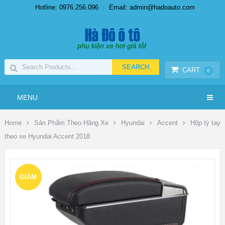
Hotline: 0976.256.096
Email: admin@hadoauto.com
CART
0
MENU
Home
Sản Phẩm Theo Hãng Xe
Hyundai
Accent
Hộp tỳ tay
theo xe Hyundai Accent 2018
GIẢM
GIÁ!