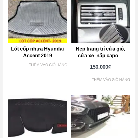
Lót cốp nhựa Hyundai
Nẹp trang trí cửa gió,
Accent 2019
cửa xe ,nắp capo…
THÊM VÀO GIỎ HÀNG
150.000
₫
THÊM VÀO GIỎ HÀNG