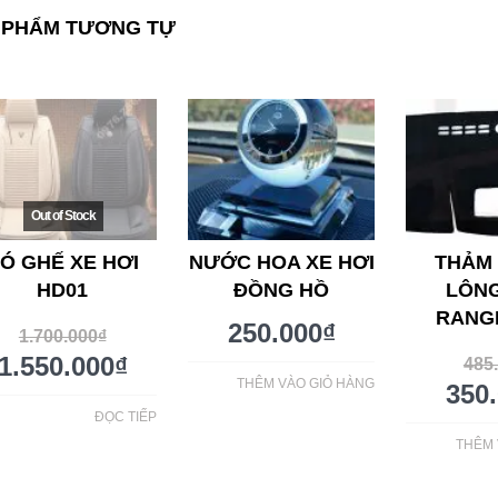
 PHẨM TƯƠNG TỰ
Ó GHẾ XE HƠI
NƯỚC HOA XE HƠI
THẢM
HD01
ĐỒNG HỒ
LÔN
RANG
250.000
₫
1.700.000
₫
1.550.000
₫
485
THÊM VÀO GIỎ HÀNG
350
ĐỌC TIẾP
THÊM 