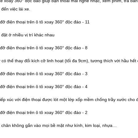
kế xoay 360° độc đáo giúp bạn thoải mái nghe nhạc, xem phim, tra bản 
đến việc lái xe.
 đặt ở nhiều vị trí khác nhau
 có thể thay đổi kích cỡ linh hoạt (tối đa 9cm), tương thích với hầu hết 
iếp xúc với điện thoại được lót một lớp xốp mềm chống trầy xước cho đ
 chân không gắn vào mọi bề mặt như kính, kim loại, nhựa…