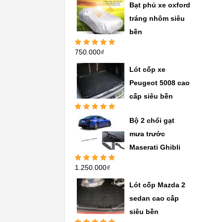
Được xếp
Bạt phủ xe oxford
hạng
5.00
5
sao
tráng nhôm siêu
bền
750.000
₫
Được xếp
hạng
5.00
5
sao
Lót cốp xe
Peugeot 5008 cao
cấp siêu bền
Được xếp
Bộ 2 chổi gạt
hạng
5.00
5
sao
mưa trước
Maserati Ghibli
1.250.000
₫
Được xếp
hạng
5.00
5
sao
Lót cốp Mazda 2
sedan cao cấp
siêu bền