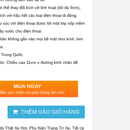
ó thể thay đổi kích cỡ linh hoạt (tối đa 9cm),
ích với hầu hết các loại điện thoại di động.
p xúc với điện thoại được lót một lớp xốp mềm
ầy xước cho điện thoại.
chân không gắn vào mọi bề mặt như kính, kim
hựa…
: Trung Quốc.
ước: Chiều cao 11cm x đường kính chân đế
MUA NGAY
điện xác nhận và giao hàng tận nơi
THÊM VÀO GIỎ HÀNG
ội Thất Xe Hơi
,
Phụ Kiện Trang Trí Xe
,
Tất cả