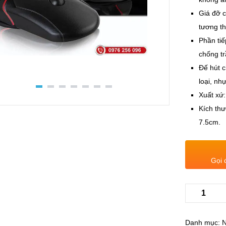
Giá đỡ c
tương th
Phần tiế
chống tr
Đế hút 
loại, n
Xuất xứ
Kích th
7.5cm.
Gọi 
Danh mục:
N