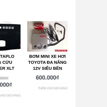
 TAPLO
BƠM MINI XE HƠI
G CỪU
TOYOTA ĐA NĂNG
ER XLT
12V SIÊU BỀN
600.000
₫
.000
₫
.000
₫
THÊM VÀO GIỎ HÀNG
VÀO GIỎ HÀNG