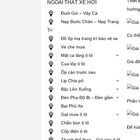
Thiết 
NGOẠI THẤT XE HƠI
hưởng 
Đuôi Gió – Vây Cá
Nẹp Bước Chân – Nẹp Trang
Trí
Có thể
Đồ ốp mạ trang trí bảo vệ xe
Vè che mưa
Mặt ca lăng ô tô
Giá đỡ
Cua lốp ô tô
Ốp cản trước sau
Lip Chia pô
Bậc Lên Xuống
Đèn Pha Độ Bi – Đèn gầm
Phần t
Bạt Phủ Xe
Gạt mưa ô tô
Chắn bùn ô tô
Đế hút
Cốp điện ô tô
Thanh thể thao – Giá nóc ô tô