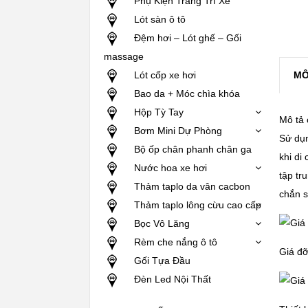
Phụ Kiện Trang Trí Xe
Lót sàn ô tô
Đệm hơi – Lót ghế – Gối
massage
Lót cốp xe hơi
MÔ
Bao da + Móc chìa khóa
Hộp Tỳ Tay
Mô tả c
Bơm Mini Dự Phòng
Sử dụn
Bộ ốp chân phanh chân ga
khi di
Nước hoa xe hơi
tập tr
Thảm taplo da vân cacbon
chắn s
Thảm taplo lông cừu cao cấp
Bọc Vô Lăng
Rèm che nắng ô tô
Giá đ
Gối Tựa Đầu
Đèn Led Nội Thất