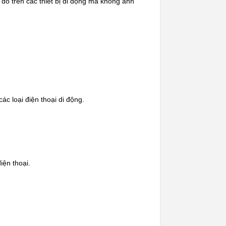
đồ trên các thiết bị di động mà không ảnh
các loại điện thoại di động.
iện thoại.