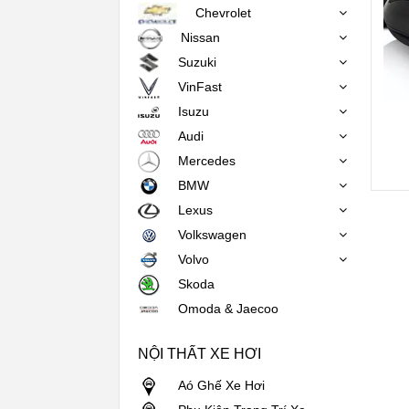
Chevrolet
Nissan
Suzuki
VinFast
Isuzu
Audi
Mercedes
BMW
Lexus
Volkswagen
Volvo
Skoda
Omoda & Jaecoo
NỘI THẤT XE HƠI
Aó Ghế Xe Hơi