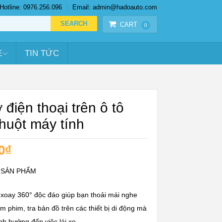
Hotline: 0976.256.096
Email: admin@hadoauto.com
CART
0
E
TIN TỨC
̃ điện thoại trên ô tô
huột máy tính
0
₫
 SẢN PHẨM
 xoay 360° độc đáo giúp bạn thoải mái nghe
m phim, tra bản đồ trên các thiết bị di động mà
h hưởng đến việc lái xe.