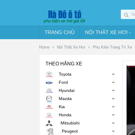
TRANG CHỦ
NỘI THẤT XE HƠI
Home
Nội Thất Xe Hơi
Phụ Kiện Trang Trí Xe
THEO HÃNG XE
Toyota
Ford
Hyundai
Mazda
Kia
Honda
Mitsubishi
Peugeot