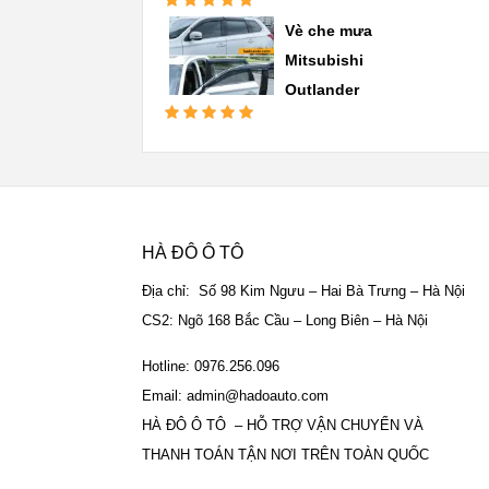
Được xếp
Vè che mưa
hạng
5.00
5
sao
Mitsubishi
Outlander
Được xếp
hạng
5.00
5
sao
HÀ ĐÔ Ô TÔ
Địa chỉ: Số 98 Kim Ngưu – Hai Bà Trưng – Hà Nội
CS2: Ngõ 168 Bắc Cầu – Long Biên – Hà Nội
Hotline: 0976.256.096
Email: admin@hadoauto.com
HÀ ĐÔ Ô TÔ – HỖ TRỢ VẬN CHUYỂN VÀ
THANH TOÁN TẬN NƠI TRÊN TOÀN QUỐC