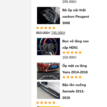
295.000
₫
Được xếp
hạng
5.00
5
sao
Bộ ốp nội thất
cacbon Peugeot
3008
850.000
₫
745.000
₫
Được xếp
hạng
5.00
5
sao
Bọc vô lăng cao
cấp HD01
150.000
₫
Được xếp
hạng
5.00
5
sao
Ốp mặt ca lăng
Yaris 2014-2018
Được xếp
Bậc lên xuống
hạng
5.00
5
sao
Santafe 2012-
2018