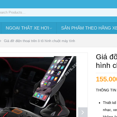
NGOẠI THẤT XE HƠI
SẢN PHẨM THEO HÃNG X
Giá đỡ điện thoại trên ô tô hình chuột máy tính
Giá đơ
hình c
155.00
THÔNG TIN
Thiết kế
nhạc, xe
không ản