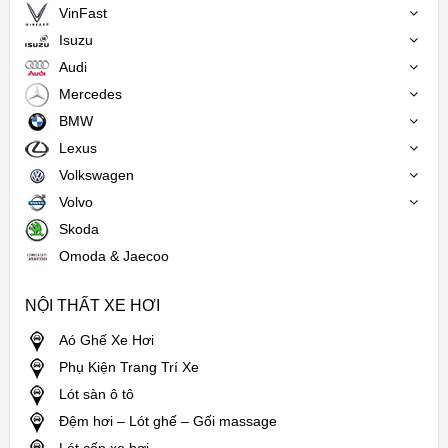
VinFast
Isuzu
Audi
Mercedes
BMW
Lexus
Volkswagen
Volvo
Skoda
Omoda & Jaecoo
NỘI THẤT XE HƠI
Aó Ghế Xe Hơi
Phụ Kiện Trang Trí Xe
Lót sàn ô tô
Đệm hơi – Lót ghế – Gối massage
Lót cốp xe hơi