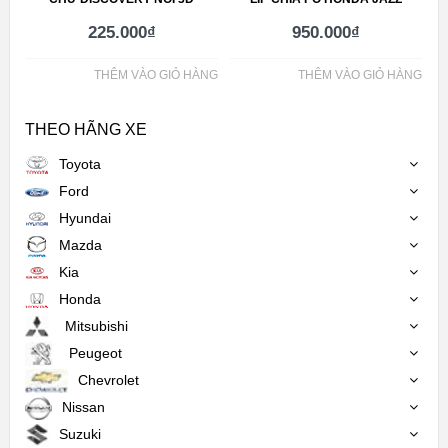
225.000
₫
950.000
₫
THÊM VÀO GIỎ HÀNG
THÊM VÀO GIỎ HÀNG
THEO HÃNG XE
Toyota
Ford
Hyundai
Mazda
Kia
Honda
Mitsubishi
Peugeot
Chevrolet
Nissan
Suzuki