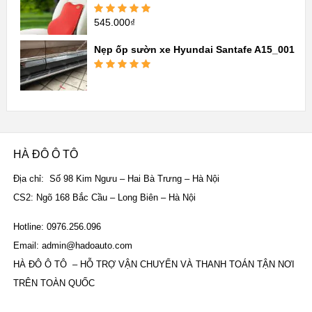
545.000
₫
Được xếp
hạng
5.00
5
sao
Nẹp ốp sườn xe Hyundai Santafe A15_001
Được xếp
hạng
5.00
5
sao
HÀ ĐÔ Ô TÔ
Địa chỉ: Số 98 Kim Ngưu – Hai Bà Trưng – Hà Nội
CS2: Ngõ 168 Bắc Cầu – Long Biên – Hà Nội
Hotline: 0976.256.096
Email: admin@hadoauto.com
HÀ ĐÔ Ô TÔ – HỖ TRỢ VẬN CHUYỂN VÀ THANH TOÁN TẬN NƠI
TRÊN TOÀN QUỐC