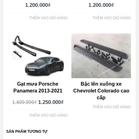
1.200.000
₫
1.200.000
₫
THÊM VÀO GIỎ HÀNG
THÊM VÀO GIỎ HÀNG
Gạt mưa Porsche
Bậc lên xuống xe
Panamera 2013-2021
Chevrolet Colorado cao
cấp
1.250.000
₫
1.400.000
₫
THÊM VÀO GIỎ HÀNG
THÊM VÀO GIỎ HÀNG
SẢN PHẨM TƯƠNG TỰ