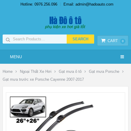
Hotline: 0976.256.096
Email: admin@hadoauto.com
CART
0
MENU
Home
Ngoại Thất Xe Hơi
Gạt mưa ô tô
Gạt mưa Porsche
Gạt mưa trước xe Porsche Cayenne 2007-2017