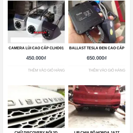
CAMERA LÙI CAO CẤP CLHD01
BALLAST TESLA ĐEN CAO CẤP
450.000
₫
650.000
₫
THÊM VÀO GIỎ HÀNG
THÊM VÀO GIỎ HÀNG
CHỮ DISCOVERY NỔI 3D
LIP CHIA PÔ HONDA JAZZ