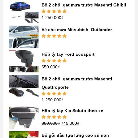
sao
Bộ 2 chổi gạt mưa trước Maserati Ghibli
1.250.000
₫
Được xếp
hạng
5.00
5
sao
Vè che mưa Mitsubishi Outlander
Được xếp
hạng
5.00
5
sao
Hộp tỳ tay Ford Ecosport
650.000
₫
Được xếp
hạng
5.00
5
sao
Bộ 2 chổi gạt mưa trước Maserati
Quattroporte
1.250.000
₫
Được xếp
hạng
5.00
5
sao
Hộp tỳ tay Kia Soluto theo xe
850.000
₫
745.000
₫
Được xếp
hạng
5.00
5
sao
Bộ gối đầu tựa lưng cao su non