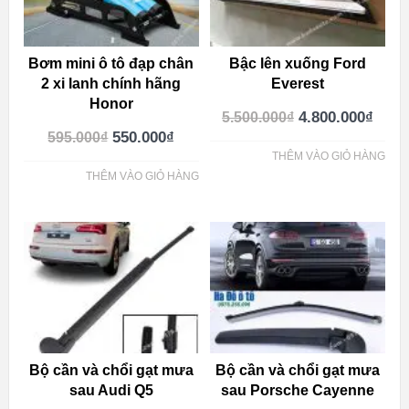
Bơm mini ô tô đạp chân
Bậc lên xuống Ford
2 xi lanh chính hãng
Everest
Honor
4.800.000
₫
5.500.000
₫
550.000
₫
595.000
₫
THÊM VÀO GIỎ HÀNG
THÊM VÀO GIỎ HÀNG
Bộ cần và chổi gạt mưa
Bộ cần và chổi gạt mưa
sau Audi Q5
sau Porsche Cayenne