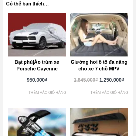
Có thể bạn thích…
Bạt phủ|Áo trùm xe
Giường hơi ô tô đa năng
Porsche Cayenne
cho xe 7 chỗ MPV
950.000
₫
1.250.000
₫
1.845.000
₫
THÊM VÀO GIỎ HÀNG
THÊM VÀO GIỎ HÀNG