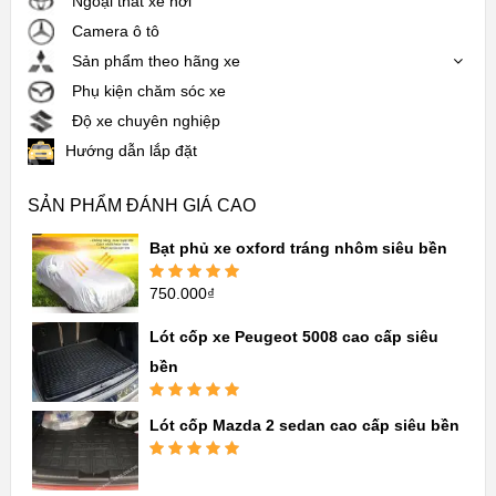
Ngoại thất xe hơi
Camera ô tô
Sản phẩm theo hãng xe
Phụ kiện chăm sóc xe
Độ xe chuyên nghiệp
Hướng dẫn lắp đặt
SẢN PHẨM ĐÁNH GIÁ CAO
Bạt phủ xe oxford tráng nhôm siêu bền
750.000
₫
Được xếp
hạng
5.00
5
sao
Lót cốp xe Peugeot 5008 cao cấp siêu
bền
Được xếp
Lót cốp Mazda 2 sedan cao cấp siêu bền
hạng
5.00
5
sao
Được xếp
hạng
5.00
5