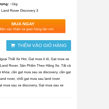
ượng:
~1kg
:
Land Rover Discovery 3
MUA NGAY
điện xác nhận và giao hàng tận nơi
THÊM VÀO GIỎ HÀNG
goại Thất Xe Hơi
,
Gạt mưa ô tô
,
Gạt mưa xe
,
Land Rover
,
Sản Phẩm Theo Hãng Xe
,
Tất cả
ừ khóa:
cần gạt mưa sau xe discovery
,
cần gạt
land rover
,
chổi gạt mưa sau land rover
t mưa sau xe discovery
,
Gạt mưa sau xe