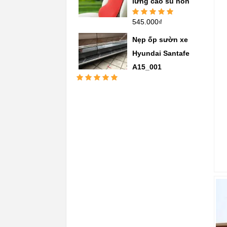
lưng cao su non
545.000
₫
Được xếp
hạng
5.00
5
sao
Nẹp ốp sườn xe
Hyundai Santafe
A15_001
Được xếp
hạng
5.00
5
sao