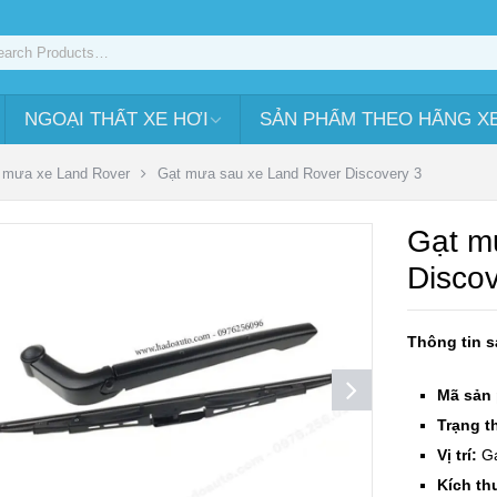
NGOẠI THẤT XE HƠI
SẢN PHẨM THEO HÃNG X
 mưa xe Land Rover
Gạt mưa sau xe Land Rover Discovery 3
Gạt m
Discov
Thông tin 
Mã sản
Trạng th
Vị trí:
G
Kích t