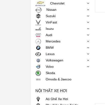
Chevrolet
Nissan
Suzuki
VinFast
Isuzu
Audi
Mercedes
BMW
Lexus
Volkswagen
Volvo
Skoda
Omoda & Jaecoo
NỘI THẤT XE HƠI
Aó Ghế Xe Hơi