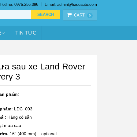
Hotline: 0976.256.096
Email: admin@hadoauto.com
CART
0
E
TIN TỨC
ưa sau xe Land Rover
ery 3
sản phẩm:
 phẩm:
LDC_003
ái:
Hàng có sẵn
ạt mưa sau
hước:
16″ (400 mm) – optional