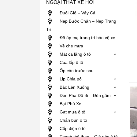
NGOẠI THẤT XE HƠI
Đuôi Gió – Vây Cá
Nẹp Bước Chân – Nẹp Trang
Trí
Đồ ốp mạ trang trí bảo vệ xe
Vè che mưa
Mặt ca lăng ô tô
Cua lốp ô tô
Ốp cản trước sau
Lip Chia pô
Bậc Lên Xuống
Đèn Pha Độ Bi – Đèn gầm
Bạt Phủ Xe
Gạt mưa ô tô
Chắn bùn ô tô
Cốp điện ô tô
Thanh thể thao – Giá nóc ô tô