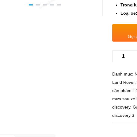
Trọng l
Loại xe
Gọi 
Danh mục:
N
Land Rover
sản phẩm
T
mưa sau xe 
discovery
,
Gạ
discovery 3