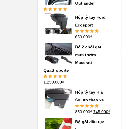
Outlander
Được xếp
Hộp tỳ tay Ford
hạng
5.00
5
sao
Ecosport
650.000
₫
Được xếp
hạng
5.00
5
sao
Bộ 2 chổi gạt
mưa trước
Maserati
Quattroporte
1.250.000
₫
Được xếp
hạng
5.00
5
sao
Hộp tỳ tay Kia
Soluto theo xe
850.000
₫
745.000
₫
Được xếp
hạng
5.00
5
sao
Bộ gối đầu tựa