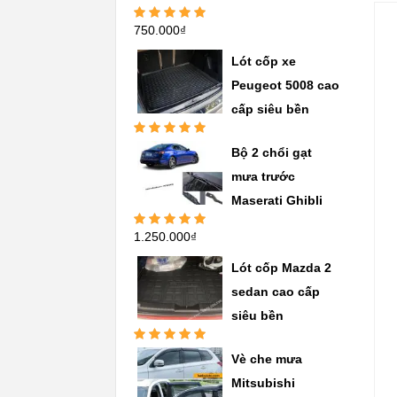
750.000
₫
Được xếp
hạng
5.00
5
sao
Lót cốp xe
Peugeot 5008 cao
cấp siêu bền
Được xếp
Bộ 2 chổi gạt
hạng
5.00
5
sao
mưa trước
Maserati Ghibli
1.250.000
₫
Được xếp
hạng
5.00
5
sao
Lót cốp Mazda 2
sedan cao cấp
siêu bền
Được xếp
Vè che mưa
hạng
5.00
5
sao
Mitsubishi