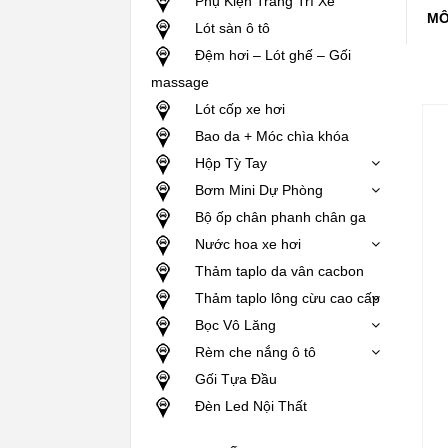
Phụ Kiện Trang Trí Xe
MÔ
Lót sàn ô tô
Đệm hơi – Lót ghế – Gối
massage
Lót cốp xe hơi
Bao da + Móc chìa khóa
Hộp Tỳ Tay
Bơm Mini Dự Phòng
Bộ ốp chân phanh chân ga
Nước hoa xe hơi
Thảm taplo da vân cacbon
Thảm taplo lông cừu cao cấp
Bọc Vô Lăng
Rèm che nắng ô tô
Gối Tựa Đầu
Đèn Led Nội Thất