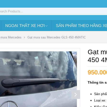
NGOẠI THẤT XE HƠI
SẢN PHẨM THEO HÃNG X
 mưa Mercedes
Gạt mưa sau Mercedes GLS 450 4MATIC
Gạt m
450 4
950.00
Thông tin 
Sản phẩ
Loại xe
Kiểu: G