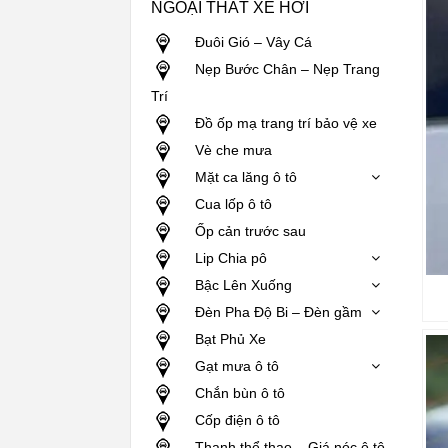
NGOẠI THẤT XE HƠI
Đuôi Gió – Vây Cá
Nẹp Bước Chân – Nẹp Trang
Trí
Đồ ốp mạ trang trí bảo vệ xe
Vè che mưa
Mặt ca lăng ô tô
Cua lốp ô tô
Ốp cản trước sau
Lip Chia pô
Bậc Lên Xuống
Đèn Pha Độ Bi – Đèn gầm
Bạt Phủ Xe
Gạt mưa ô tô
Chắn bùn ô tô
Cốp điện ô tô
Thanh thể thao – Giá nóc ô tô