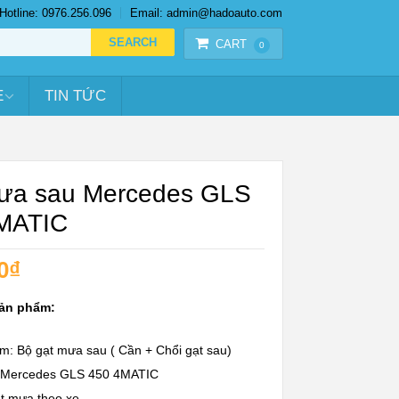
Hotline: 0976.256.096
Email: admin@hadoauto.com
CART
0
E
TIN TỨC
ưa sau Mercedes GLS
MATIC
0
₫
sản phẩm:
m: Bộ gạt mưa sau ( Cần + Chổi gạt sau)
: Mercedes GLS 450 4MATIC
ạt mưa theo xe