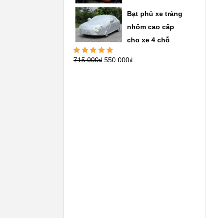
hạng
5.00
5
sao
Bạt phủ xe tráng
nhôm cao cấp
cho xe 4 chỗ
715.000
₫
550.000
₫
Được xếp
hạng
5.00
5
sao