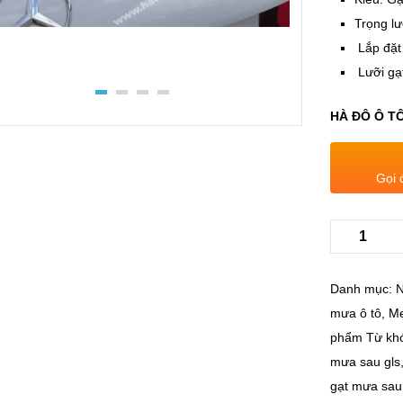
Trọng lư
Lắp đặt
Lưỡi gạ
HÀ ĐÔ Ô TÔ
Gọi 
Danh mục:
N
mưa ô tô
,
Me
phẩm
Từ kh
mưa sau gls
gạt mưa sau