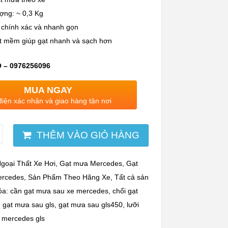
ợng: ~ 0,3 Kg
 chính xác và nhanh gọn
t mềm giúp gạt nhanh và sạch hơn
 – 0976256096
MUA NGAY
điện xác nhận và giao hàng tận nơi
THÊM VÀO GIỎ HÀNG
goại Thất Xe Hơi
,
Gạt mưa Mercedes
,
Gạt
rcedes
,
Sản Phẩm Theo Hãng Xe
,
Tất cả sản
óa:
cần gạt mưa sau xe mercedes
,
chổi gạt
,
gạt mưa sau gls
,
gạt mưa sau gls450
,
lưỡi
 mercedes gls