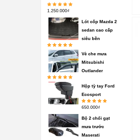
1.250.000
₫
Được xếp
hạng
5.00
5
sao
Lót cốp Mazda 2
sedan cao cấp
siêu bền
Được xếp
Vè che mưa
hạng
5.00
5
sao
Mitsubishi
Outlander
Được xếp
Hộp tỳ tay Ford
hạng
5.00
5
sao
Ecosport
650.000
₫
Được xếp
hạng
5.00
5
sao
Bộ 2 chổi gạt
mưa trước
Maserati