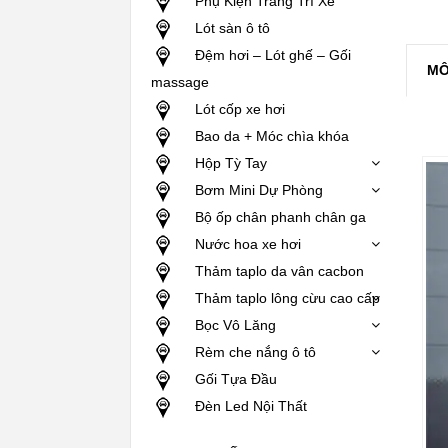
Phụ Kiện Trang Trí Xe
Lót sàn ô tô
Đệm hơi – Lót ghế – Gối
MÔ
massage
Lót cốp xe hơi
Bao da + Móc chìa khóa
Hộp Tỳ Tay
Bơm Mini Dự Phòng
Bộ ốp chân phanh chân ga
Nước hoa xe hơi
Thảm taplo da vân cacbon
Thảm taplo lông cừu cao cấp
Bọc Vô Lăng
Rèm che nắng ô tô
Gối Tựa Đầu
Đèn Led Nội Thất