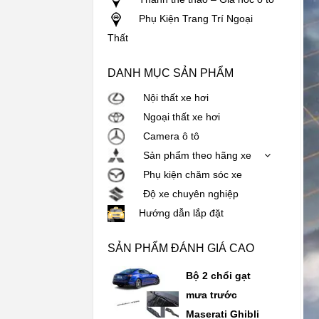
Phụ Kiện Trang Trí Ngoại
Thất
DANH MỤC SẢN PHẨM
Nội thất xe hơi
Ngoại thất xe hơi
Camera ô tô
Sản phẩm theo hãng xe
Phụ kiện chăm sóc xe
Độ xe chuyên nghiệp
Hướng dẫn lắp đặt
SẢN PHẨM ĐÁNH GIÁ CAO
Bộ 2 chổi gạt
mưa trước
Maserati Ghibli