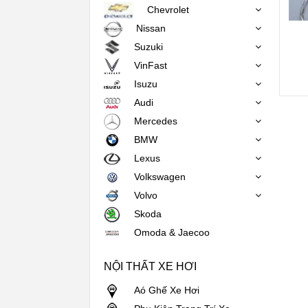
Chevrolet
Nissan
Suzuki
VinFast
Isuzu
Audi
Mercedes
BMW
Lexus
Volkswagen
Volvo
Skoda
Omoda & Jaecoo
NỘI THẤT XE HƠI
Aó Ghế Xe Hơi