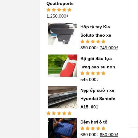
Quattroporte
1.250.000
₫
Được xếp
hạng
5.00
5
sao
Hộp tỳ tay Kia
Soluto theo xe
850.000
₫
745.000
₫
Được xếp
hạng
5.00
5
sao
Bộ gối đầu tựa
lưng cao su non
545.000
₫
Được xếp
hạng
5.00
5
sao
Nẹp ốp sườn xe
Hyundai Santafe
A15_001
Được xếp
Đệm hơi ô tô
hạng
5.00
5
sao
680.000
₫
650.000
₫
Được xếp