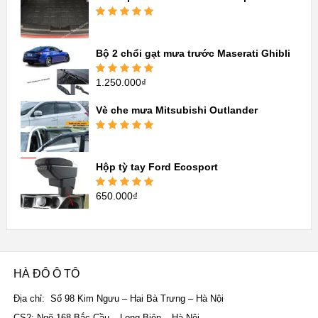
sao
Được xếp
hạng
5.00
5
sao
Bộ 2 chổi gạt mưa trước Maserati Ghibli
1.250.000
₫
Được xếp
hạng
5.00
5
sao
Vè che mưa Mitsubishi Outlander
Được xếp
hạng
5.00
5
sao
Hộp tỳ tay Ford Ecosport
650.000
₫
Được xếp
hạng
5.00
5
sao
HÀ ĐÔ Ô TÔ
Địa chỉ: Số 98 Kim Ngưu – Hai Bà Trưng – Hà Nội
CS2: Ngõ 168 Bắc Cầu – Long Biên – Hà Nội