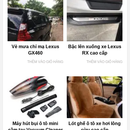
Vè mưa chỉ mạ Lexus
Bậc lên xuống xe Lexus
GX460
RX cao cấp
THÊM VÀO GIỎ HÀNG
THÊM VÀO GIỎ HÀNG
Máy hút bụi ô tô mini
Lót ghế ô tô xe hơi lông
cầm tay Vacuum Cleaner
cừu cao cấp