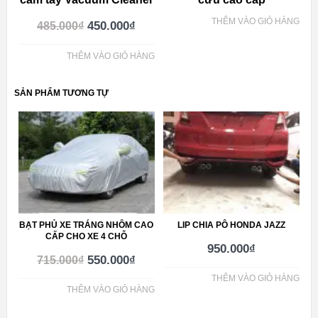
THÊM VÀO GIỎ HÀNG
450.000
₫
485.000
₫
THÊM VÀO GIỎ HÀNG
SẢN PHẨM TƯƠNG TỰ
BẠT PHỦ XE TRÁNG NHÔM CAO
LIP CHIA PÔ HONDA JAZZ
CẤP CHO XE 4 CHỖ
950.000
₫
550.000
₫
715.000
₫
THÊM VÀO GIỎ HÀNG
THÊM VÀO GIỎ HÀNG