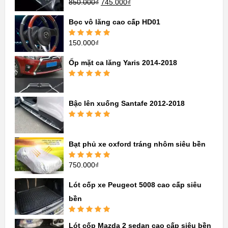
850.000
₫
745.000
₫
Được xếp
hạng
5.00
5
sao
Bọc vô lăng cao cấp HD01
150.000
₫
Được xếp
hạng
5.00
5
sao
Ốp mặt ca lăng Yaris 2014-2018
Được xếp
hạng
5.00
5
sao
Bậc lên xuống Santafe 2012-2018
Được xếp
hạng
5.00
5
sao
Bạt phủ xe oxford tráng nhôm siêu bền
750.000
₫
Được xếp
hạng
5.00
5
sao
Lót cốp xe Peugeot 5008 cao cấp siêu
bền
Được xếp
Lót cốp Mazda 2 sedan cao cấp siêu bền
hạng
5.00
5