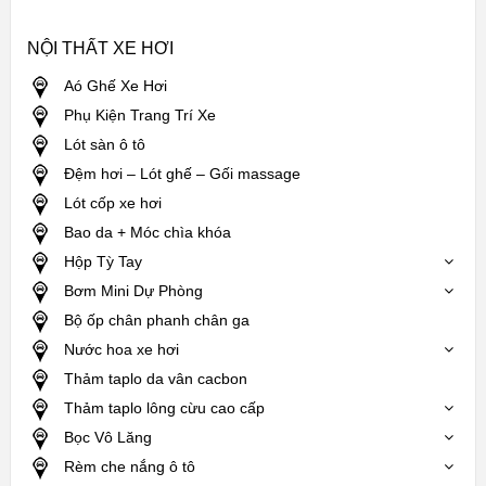
NỘI THẤT XE HƠI
Aó Ghế Xe Hơi
Phụ Kiện Trang Trí Xe
Lót sàn ô tô
Đệm hơi – Lót ghế – Gối massage
Lót cốp xe hơi
Bao da + Móc chìa khóa
Hộp Tỳ Tay
Bơm Mini Dự Phòng
Bộ ốp chân phanh chân ga
Nước hoa xe hơi
Thảm taplo da vân cacbon
Thảm taplo lông cừu cao cấp
Bọc Vô Lăng
Rèm che nắng ô tô