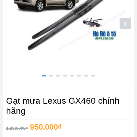
Gạt mưa Lexus GX460 chính
hãng
950.000
₫
1.250.000
₫