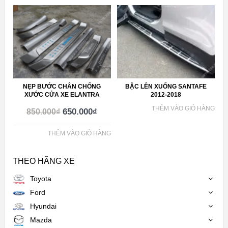
NẸP BƯỚC CHÂN CHỐNG
BẬC LÊN XUỐNG SANTAFE
XƯỚC CỬA XE ELANTRA
2012-2018
THÊM VÀO GIỎ HÀNG
650.000
₫
850.000
₫
THÊM VÀO GIỎ HÀNG
THEO HÃNG XE
Toyota
Ford
Hyundai
Mazda