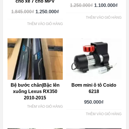
cho xe 7 chỗ MPV
1.100.000
₫
1.250.000
₫
1.250.000
₫
1.845.000
₫
THÊM VÀO GIỎ HÀNG
THÊM VÀO GIỎ HÀNG
Bệ bước chân|Bậc lên
Bơm mini ô tô Coido
xuống Lexus RX350
6218
2010-2015
950.000
₫
THÊM VÀO GIỎ HÀNG
THÊM VÀO GIỎ HÀNG