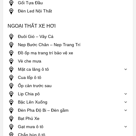
Gối Tựa Đầu
Đèn Led Nội Thất
NGOẠI THẤT XE HƠI
Đuôi Gió – Vây Cá
Nẹp Bước Chân – Nẹp Trang Trí
Đồ ốp mạ trang trí bảo vệ xe
Vè che mưa
Mặt ca lăng ô tô
Cua lốp ô tô
Ốp cản trước sau
Lip Chia pô
Bậc Lên Xuống
Đèn Pha Độ Bi – Đèn gầm
Bạt Phủ Xe
Gạt mưa ô tô
Chắn bùn ô tô