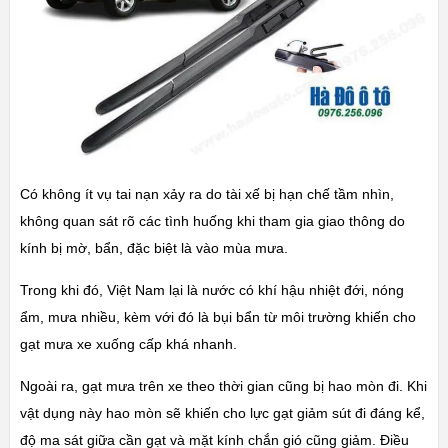
Có không ít vụ tai nạn xảy ra do tài xế bị hạn chế tầm nhìn,
không quan sát rõ các tình huống khi tham gia giao thông do
kính bị mờ, bẩn, đặc biệt là vào mùa mưa.
Trong khi đó, Việt Nam lại là nước có khí hậu nhiệt đới, nóng
ẩm, mưa nhiều, kèm với đó là bụi bẩn từ môi trường khiến cho
gạt mưa xe xuống cấp khá nhanh.
Ngoài ra, gạt mưa trên xe theo thời gian cũng bị hao mòn đi. Khi
vật dụng này hao mòn sẽ khiến cho lực gạt giảm sút đi đáng kể,
độ ma sát giữa cần gạt và mặt kính chắn gió cũng giảm. Điều