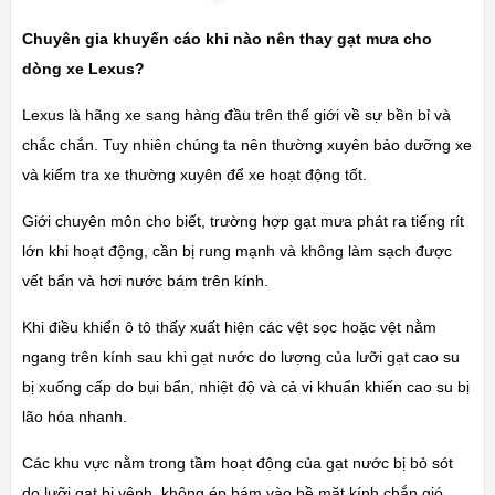
Chuyên gia khuyến cáo khi nào nên thay gạt mưa cho
dòng xe Lexus?
Lexus là hãng xe sang hàng đầu trên thế giới về sự bền bỉ và
chắc chắn. Tuy nhiên chúng ta nên thường xuyên bảo dưỡng xe
và kiểm tra xe thường xuyên để xe hoạt động tốt.
Giới chuyên môn cho biết, trường hợp gạt mưa phát ra tiếng rít
lớn khi hoạt động, cần bị rung mạnh và không làm sạch được
vết bẩn và hơi nước bám trên kính.
Khi điều khiển ô tô thấy xuất hiện các vệt sọc hoặc vệt nằm
ngang trên kính sau khi gạt nước do lượng của lưỡi gạt cao su
bị xuống cấp do bụi bẩn, nhiệt độ và cả vi khuẩn khiến cao su bị
lão hóa nhanh.
Các khu vực nằm trong tầm hoạt động của gạt nước bị bỏ sót
do lưỡi gạt bị vênh, không ép bám vào bề mặt kính chắn gió.