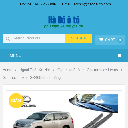
Hotline: 0976.256.096
Email: admin@hadoauto.com
CART
0
MENU
Home
Ngoại Thất Xe Hơi
Gạt mưa ô tô
Gạt mưa xe Lexus
Gạt mưa Lexus GX460 chính hãng
GIẢM
GIÁ!