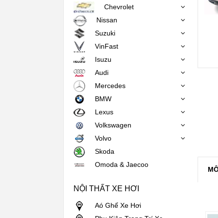
Chevrolet
Nissan
Suzuki
VinFast
Isuzu
Audi
Mercedes
BMW
Lexus
Volkswagen
Volvo
Skoda
Omoda & Jaecoo
MÔ
NỘI THẤT XE HƠI
Aó Ghế Xe Hơi