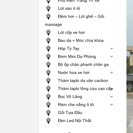
Phụ Kiện Trang Trí Xe
Lót sàn ô tô
Đệm hơi – Lót ghế – Gối
massage
Lót cốp xe hơi
Bao da + Móc chìa khóa
Hộp Tỳ Tay
Bơm Mini Dự Phòng
Bộ ốp chân phanh chân ga
Nước hoa xe hơi
Thảm taplo da vân cacbon
Thảm taplo lông cừu cao cấp
Bọc Vô Lăng
Rèm che nắng ô tô
Gối Tựa Đầu
Đèn Led Nội Thất