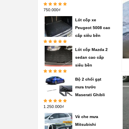
750.000
₫
Được xếp
hạng
5.00
5
sao
Lót cốp xe
Peugeot 5008 cao
cấp siêu bền
Được xếp
Lót cốp Mazda 2
hạng
5.00
5
sao
sedan cao cấp
siêu bền
Được xếp
Bộ 2 chổi gạt
hạng
5.00
5
sao
mưa trước
Maserati Ghibli
1.250.000
₫
Được xếp
hạng
5.00
5
sao
Vè che mưa
Mitsubishi