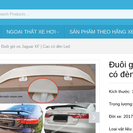
NGOẠI THẤT XE HƠI
SẢN PHẨM THEO HÃNG X
Đuôi gió xe Jaguar XF | Cao có đèn Led
Đuôi g
có đè
Kích thước
Trọng lượng
Đời xe: 201
Loại vật liệu