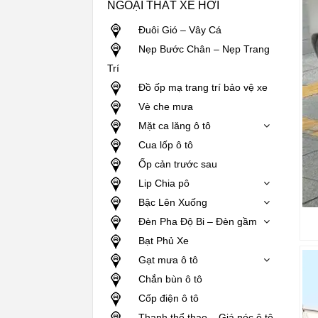
NGOẠI THẤT XE HƠI
Đuôi Gió – Vây Cá
Nẹp Bước Chân – Nẹp Trang
Trí
Đồ ốp mạ trang trí bảo vệ xe
Vè che mưa
Mặt ca lăng ô tô
Cua lốp ô tô
Ốp cản trước sau
Lip Chia pô
Bậc Lên Xuống
Đèn Pha Độ Bi – Đèn gầm
Bạt Phủ Xe
Gạt mưa ô tô
Chắn bùn ô tô
Cốp điện ô tô
Thanh thể thao – Giá nóc ô tô