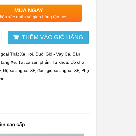
MUA NGAY
điện xác nhận và giao hàng tận nơi
THÊM VÀO GIỎ HÀNG
goại Thất Xe Hơi
,
Đuôi Gió - Vây Cá
,
Sản
Hãng Xe
,
Tất cả sản phẩm
Từ khóa:
Đồ chơi
F
,
Độ xe Jaguar XF
,
đuôi gió xe Jaguar XF
,
Phụ
ar
đèn cao cấp