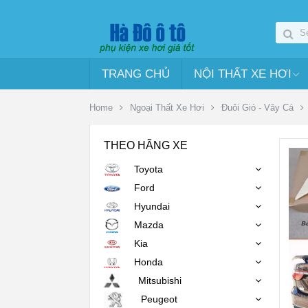
TRANG CHỦ
NỘI THẤT XE HƠI
Home
Ngoại Thất Xe Hơi
Đuôi Gió - Vây Cá
THEO HÃNG XE
Toyota
Ford
Hyundai
Mazda
Kia
Honda
Mitsubishi
Peugeot