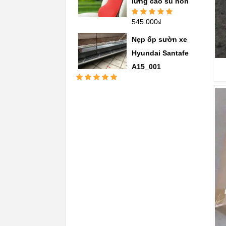
lưng cao su non
545.000
₫
Được xếp
hạng
5.00
5
sao
Nẹp ốp sườn xe
Hyundai Santafe
A15_001
Được xếp
hạng
5.00
5
sao