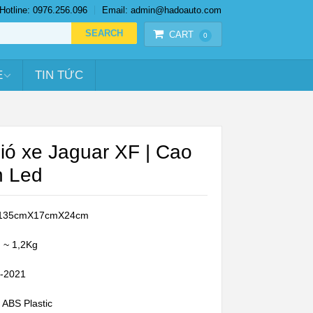
Hotline: 0976.256.096
Email: admin@hadoauto.com
CART
0
E
TIN TỨC
ió xe Jaguar XF | Cao
n Led
: 135cmX17cmX24cm
: ~ 1,2Kg
7-2021
:
ABS Plastic