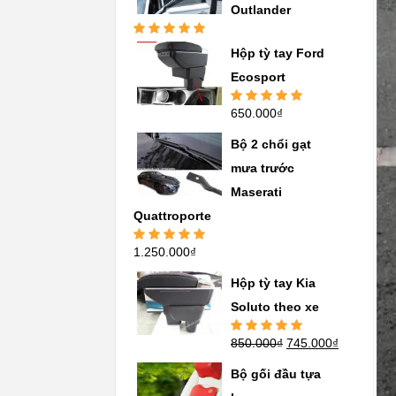
Outlander
Được xếp
Hộp tỳ tay Ford
hạng
5.00
5
sao
Ecosport
650.000
₫
Được xếp
hạng
5.00
5
sao
Bộ 2 chổi gạt
mưa trước
Maserati
Quattroporte
1.250.000
₫
Được xếp
hạng
5.00
5
sao
Hộp tỳ tay Kia
Soluto theo xe
850.000
₫
745.000
₫
Được xếp
hạng
5.00
5
sao
Bộ gối đầu tựa