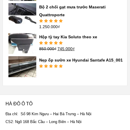
sao
Bộ 2 chổi gạt mưa trước Maserati
Quattroporte
1.250.000
₫
Được xếp
hạng
5.00
5
sao
Hộp tỳ tay Kia Soluto theo xe
850.000
₫
745.000
₫
Được xếp
hạng
5.00
5
sao
Nẹp ốp sườn xe Hyundai Santafe A15_001
Được xếp
hạng
5.00
5
sao
HÀ ĐÔ Ô TÔ
Địa chỉ: Số 98 Kim Ngưu – Hai Bà Trưng – Hà Nội
CS2: Ngõ 168 Bắc Cầu – Long Biên – Hà Nội