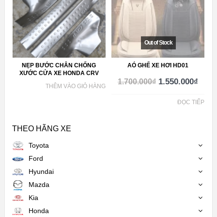
NẸP BƯỚC CHÂN CHỐNG
AÓ GHẾ XE HƠI HD01
XƯỚC CỬA XE HONDA CRV
1.550.000
₫
1.700.000
₫
THÊM VÀO GIỎ HÀNG
ĐỌC TIẾP
THEO HÃNG XE
Toyota
Ford
Hyundai
Mazda
Kia
Honda