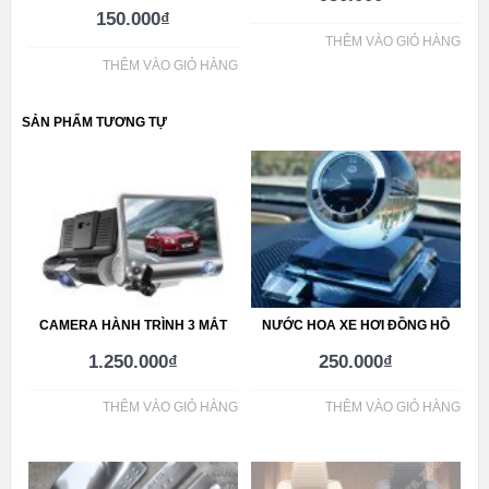
150.000
₫
THÊM VÀO GIỎ HÀNG
THÊM VÀO GIỎ HÀNG
SẢN PHẨM TƯƠNG TỰ
CAMERA HÀNH TRÌNH 3 MẮT
NƯỚC HOA XE HƠI ĐỒNG HỒ
1.250.000
₫
250.000
₫
THÊM VÀO GIỎ HÀNG
THÊM VÀO GIỎ HÀNG