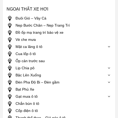
NGOẠI THẤT XE HƠI
Đuôi Gió – Vây Cá
Nẹp Bước Chân – Nẹp Trang Trí
Đồ ốp mạ trang trí bảo vệ xe
Vè che mưa
Mặt ca lăng ô tô
Cua lốp ô tô
Ốp cản trước sau
Lip Chia pô
Bậc Lên Xuống
Đèn Pha Độ Bi – Đèn gầm
Bạt Phủ Xe
Gạt mưa ô tô
Chắn bùn ô tô
Cốp điện ô tô
Thanh thể thao – Giá nóc ô tô