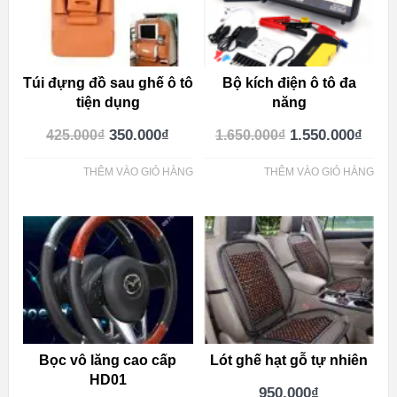
Túi đựng đồ sau ghế ô tô
Bộ kích điện ô tô đa
tiện dụng
năng
350.000
₫
1.550.000
₫
425.000
₫
1.650.000
₫
THÊM VÀO GIỎ HÀNG
THÊM VÀO GIỎ HÀNG
Bọc vô lăng cao cấp
Lót ghế hạt gỗ tự nhiên
HD01
950.000
₫