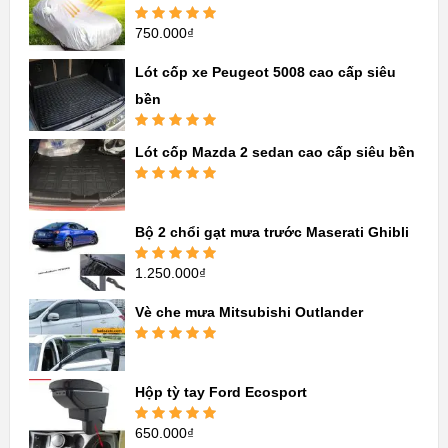
750.000
₫
Được xếp
hạng
5.00
5
sao
Lót cốp xe Peugeot 5008 cao cấp siêu
bền
Được xếp
Lót cốp Mazda 2 sedan cao cấp siêu bền
hạng
5.00
5
sao
Được xếp
hạng
5.00
5
sao
Bộ 2 chổi gạt mưa trước Maserati Ghibli
1.250.000
₫
Được xếp
hạng
5.00
5
sao
Vè che mưa Mitsubishi Outlander
Được xếp
hạng
5.00
5
sao
Hộp tỳ tay Ford Ecosport
650.000
₫
Được xếp
hạng
5.00
5