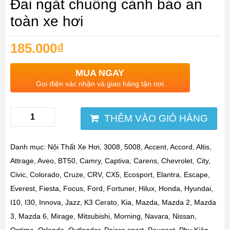
Đai ngắt chuông cảnh báo an
toàn xe hơi
185.000
₫
MUA NGAY
Gọi điện xác nhận và giao hàng tận nơi
THÊM VÀO GIỎ HÀNG
Danh mục:
Nội Thất Xe Hơi
,
3008
,
5008
,
Accent
,
Accord
,
Altis
,
Attrage
,
Aveo
,
BT50
,
Camry
,
Captiva
,
Carens
,
Chevrolet
,
City
,
Civic
,
Colorado
,
Cruze
,
CRV
,
CX5
,
Ecosport
,
Elantra
,
Escape
,
Everest
,
Fiesta
,
Focus
,
Ford
,
Fortuner
,
Hilux
,
Honda
,
Hyundai
,
I10
,
I30
,
Innova
,
Jazz
,
K3 Cerato
,
Kia
,
Mazda
,
Mazda 2
,
Mazda
3
,
Mazda 6
,
Mirage
,
Mitsubishi
,
Morning
,
Navara
,
Nissan
,
Optima
,
Orlando
,
Outlander
,
Pajero sport
,
Peugeot
,
Phụ Kiện