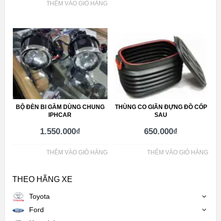
THÊM VÀO GIỎ HÀNG
BỘ ĐÈN BI GẦM DÙNG CHUNG
THÙNG CO GIÃN ĐỰNG ĐỒ CỐP
IPHCAR
SAU
1.550.000
₫
650.000
₫
THÊM VÀO GIỎ HÀNG
THÊM VÀO GIỎ HÀNG
THEO HÃNG XE
Toyota
Ford