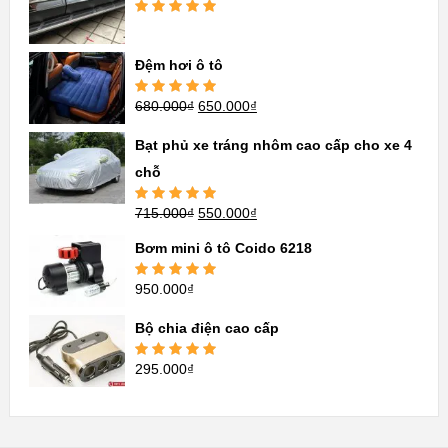
Được xếp
hạng
5.00
5
sao
Đệm hơi ô tô
680.000
₫
650.000
₫
Được xếp
hạng
5.00
5
sao
Bạt phủ xe tráng nhôm cao cấp cho xe 4
chỗ
715.000
₫
550.000
₫
Được xếp
hạng
5.00
5
sao
Bơm mini ô tô Coido 6218
950.000
₫
Được xếp
hạng
5.00
5
sao
Bộ chia điện cao cấp
295.000
₫
Được xếp
hạng
5.00
5
sao