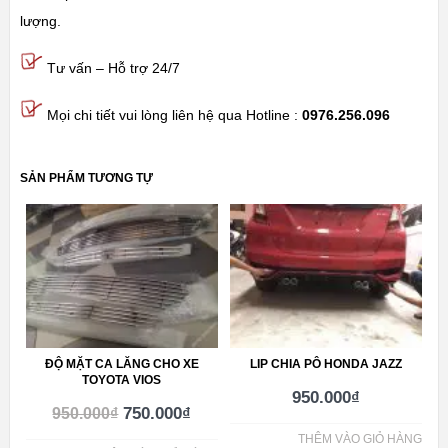
lượng.
Tư vấn – Hỗ trợ 24/7
Mọi chi tiết vui lòng liên hệ qua Hotline :
0976.256.096
SẢN PHẨM TƯƠNG TỰ
ĐỘ MẶT CA LĂNG CHO XE
LIP CHIA PÔ HONDA JAZZ
TOYOTA VIOS
950.000
₫
750.000
₫
950.000
₫
THÊM VÀO GIỎ HÀNG