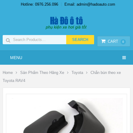
Hotline: 0976.256.096
Email: admin@hadoauto.com
CART
0
MENU
Home
Sản Phẩm Theo Hãng Xe
Toyota
Chắn bùn theo xe
Toyota RAV4