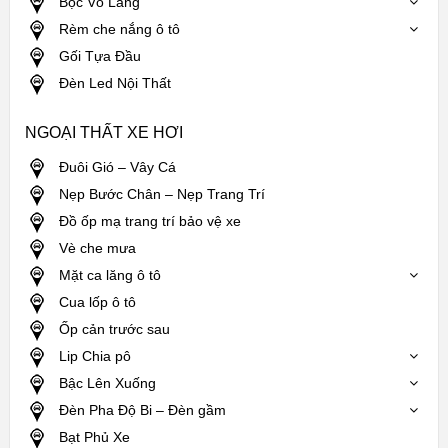
Bọc Vô Lăng
Rèm che nắng ô tô
Gối Tựa Đầu
Đèn Led Nội Thất
NGOẠI THẤT XE HƠI
Đuôi Gió – Vây Cá
Nẹp Bước Chân – Nẹp Trang Trí
Đồ ốp mạ trang trí bảo vệ xe
Vè che mưa
Mặt ca lăng ô tô
Cua lốp ô tô
Ốp cản trước sau
Lip Chia pô
Bậc Lên Xuống
Đèn Pha Độ Bi – Đèn gầm
Bạt Phủ Xe