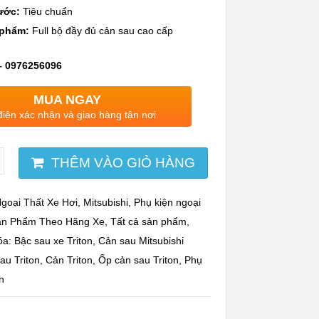
ước:
Tiêu chuẩn
 phẩm:
Full bộ đầy đủ cản sau cao cấp
– 0976256096
MUA NGAY
điện xác nhận và giao hàng tận nơi
THÊM VÀO GIỎ HÀNG
goại Thất Xe Hơi
,
Mitsubishi
,
Phụ kiện ngoại
ản Phẩm Theo Hãng Xe
,
Tất cả sản phẩm
,
óa:
Bậc sau xe Triton
,
Cản sau Mitsubishi
au Triton
,
Cản Triton
,
Ốp cản sau Triton
,
Phụ
n