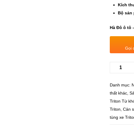
Kích th
Bộ sản
Hà Đô ô tô 
Gọi 
Danh mục:
N
thất khác
,
S
Triton
Từ kh
Triton
,
Cản s
tùng xe Trito