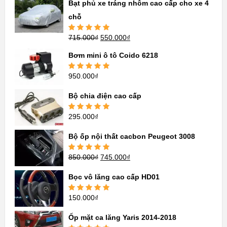
Bạt phủ xe tráng nhôm cao cấp cho xe 4
chỗ
715.000
₫
550.000
₫
Được xếp
hạng
5.00
5
sao
Bơm mini ô tô Coido 6218
950.000
₫
Được xếp
hạng
5.00
5
sao
Bộ chia điện cao cấp
295.000
₫
Được xếp
hạng
5.00
5
sao
Bộ ốp nội thất cacbon Peugeot 3008
850.000
₫
745.000
₫
Được xếp
hạng
5.00
5
sao
Bọc vô lăng cao cấp HD01
150.000
₫
Được xếp
hạng
5.00
5
sao
Ốp mặt ca lăng Yaris 2014-2018