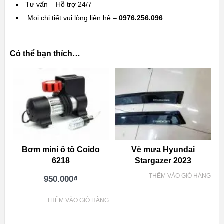
Tư vấn – Hỗ trợ 24/7
Mọi chi tiết vui lòng liên hệ –
0976.256.096
Có thể bạn thích…
Bơm mini ô tô Coido
Vè mưa Hyundai
6218
Stargazer 2023
THÊM VÀO GIỎ HÀNG
950.000
₫
THÊM VÀO GIỎ HÀNG