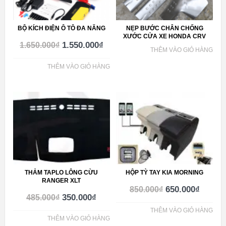
BỘ KÍCH ĐIỆN Ô TÔ ĐA NĂNG
NẸP BƯỚC CHÂN CHỐNG
XƯỚC CỬA XE HONDA CRV
1.550.000
₫
1.650.000
₫
THÊM VÀO GIỎ HÀNG
THÊM VÀO GIỎ HÀNG
THẢM TAPLO LÔNG CỪU
HỘP TỲ TAY KIA MORNING
RANGER XLT
650.000
₫
850.000
₫
350.000
₫
485.000
₫
THÊM VÀO GIỎ HÀNG
THÊM VÀO GIỎ HÀNG