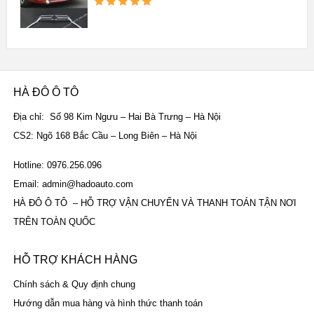
Được xếp
hạng
5.00
5
sao
HÀ ĐÔ Ô TÔ
Địa chỉ: Số 98 Kim Ngưu – Hai Bà Trưng – Hà Nội
CS2: Ngõ 168 Bắc Cầu – Long Biên – Hà Nội
Hotline: 0976.256.096
Email: admin@hadoauto.com
HÀ ĐÔ Ô TÔ – HỖ TRỢ VẬN CHUYỂN VÀ THANH TOÁN TẬN NƠI
TRÊN TOÀN QUỐC
HỖ TRỢ KHÁCH HÀNG
Chính sách & Quy định chung
Hướng dẫn mua hàng và hình thức thanh toán