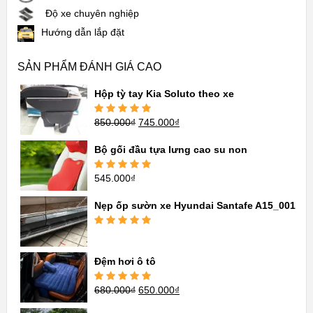
Độ xe chuyên nghiệp
Hướng dẫn lắp đặt
SẢN PHẨM ĐÁNH GIÁ CAO
Hộp tỳ tay Kia Soluto theo xe
850.000
₫
745.000
₫
Được xếp
hạng
5.00
5
sao
Bộ gối đầu tựa lưng cao su non
545.000
₫
Được xếp
hạng
5.00
5
sao
Nẹp ốp sườn xe Hyundai Santafe A15_001
Được xếp
hạng
5.00
5
sao
Đệm hơi ô tô
680.000
₫
650.000
₫
Được xếp
hạng
5.00
5
sao