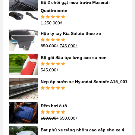
Bộ 2 chổi gạt mưa trước Maserati
Quattroporte
1.250.000
₫
Được xếp
hạng
5.00
5
sao
Hộp tỳ tay Kia Soluto theo xe
850.000
₫
745.000
₫
Được xếp
hạng
5.00
5
sao
Bộ gối đầu tựa lưng cao su non
545.000
₫
Được xếp
hạng
5.00
5
sao
Nẹp ốp sườn xe Hyundai Santafe A15_001
Được xếp
hạng
5.00
5
sao
Đệm hơi ô tô
680.000
₫
650.000
₫
Được xếp
hạng
5.00
5
sao
Bạt phủ xe tráng nhôm cao cấp cho xe 4