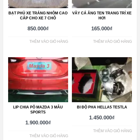
BẠT PHỦ XE TRÁNG NHÔM CAO
VÂY CÁ ĂNG TEN TRANG TRÍ XE
CẤP CHO XE 7 CHỖ
HƠI
850.000
₫
165.000
₫
THÊM VÀO GIỎ HÀNG
THÊM VÀO GIỎ HÀNG
LIP CHIA PÔ MAZDA 3 MẪU
BI ĐỘ PHA HELLA5 TESTLA
SPORTS
1.450.000
₫
1.900.000
₫
THÊM VÀO GIỎ HÀNG
THÊM VÀO GIỎ HÀNG