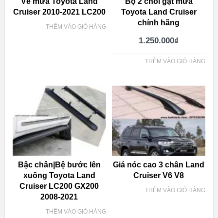
Vè mưa Toyota Land
Bộ 2 chổi gạt mưa
Cruiser 2010-2021 LC200
Toyota Land Cruiser
chính hãng
THÊM VÀO GIỎ HÀNG
1.250.000
₫
THÊM VÀO GIỎ HÀNG
Bậc chân|Bệ bước lên
Giá nóc cao 3 chân Land
xuống Toyota Land
Cruiser V6 V8
Cruiser LC200 GX200
THÊM VÀO GIỎ HÀNG
2008-2021
THÊM VÀO GIỎ HÀNG