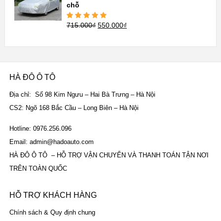
chỗ
715.000
₫
550.000
₫
Được xếp
hạng
5.00
5
sao
HÀ ĐÔ Ô TÔ
Địa chỉ: Số 98 Kim Ngưu – Hai Bà Trưng – Hà Nội
CS2: Ngõ 168 Bắc Cầu – Long Biên – Hà Nội
Hotline: 0976.256.096
Email: admin@hadoauto.com
HÀ ĐÔ Ô TÔ – HỖ TRỢ VẬN CHUYỂN VÀ THANH TOÁN TẬN NƠI
TRÊN TOÀN QUỐC
HỖ TRỢ KHÁCH HÀNG
Chính sách & Quy định chung