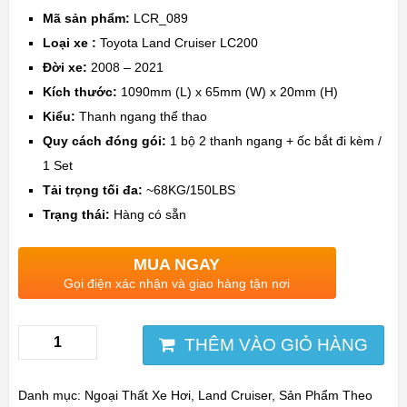
Mã sản phẩm:
LCR_089
Loại xe :
Toyota Land Cruiser LC200
Đời xe:
2008 – 2021
Kích thước:
1090mm (L) x 65mm (W) x 20mm (H)
Kiểu:
Thanh ngang thể thao
Quy cách đóng gói:
1 bộ 2 thanh ngang + ốc bắt đi kèm /
1 Set
Tải trọng tối đa:
~68KG/150LBS
Trạng thái:
Hàng có sẵn
MUA NGAY
Gọi điện xác nhận và giao hàng tận nơi
THÊM VÀO GIỎ HÀNG
Danh mục:
Ngoại Thất Xe Hơi
,
Land Cruiser
,
Sản Phẩm Theo