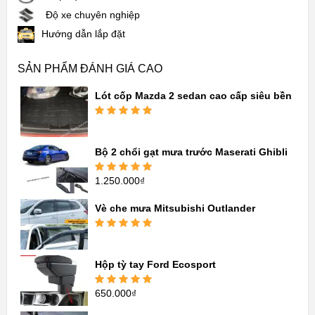
Độ xe chuyên nghiệp
Hướng dẫn lắp đặt
SẢN PHẨM ĐÁNH GIÁ CAO
Lót cốp Mazda 2 sedan cao cấp siêu bền
Được xếp
hạng
5.00
5
sao
Bộ 2 chổi gạt mưa trước Maserati Ghibli
1.250.000
₫
Được xếp
hạng
5.00
5
sao
Vè che mưa Mitsubishi Outlander
Được xếp
hạng
5.00
5
sao
Hộp tỳ tay Ford Ecosport
650.000
₫
Được xếp
hạng
5.00
5
sao