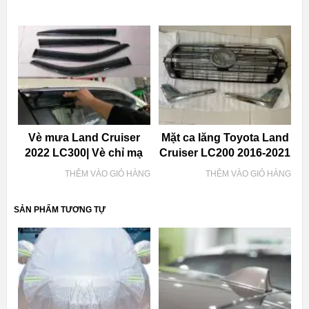
Vè mưa Land Cruiser
Mặt ca lăng Toyota Land
2022 LC300| Vè chỉ mạ
Cruiser LC200 2016-2021
THÊM VÀO GIỎ HÀNG
THÊM VÀO GIỎ HÀNG
SẢN PHẨM TƯƠNG TỰ