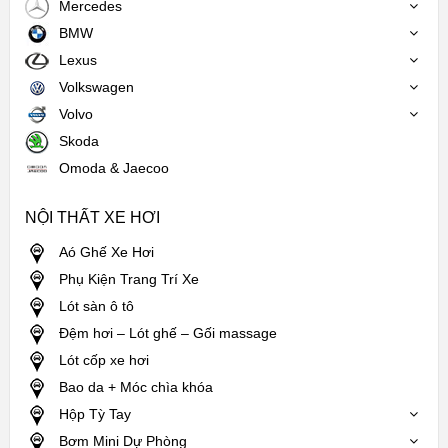
Mercedes
BMW
Lexus
Volkswagen
Volvo
Skoda
Omoda & Jaecoo
NỘI THẤT XE HƠI
Aó Ghế Xe Hơi
Phụ Kiện Trang Trí Xe
Lót sàn ô tô
Đệm hơi – Lót ghế – Gối massage
Lót cốp xe hơi
Bao da + Móc chìa khóa
Hộp Tỳ Tay
Bơm Mini Dự Phòng