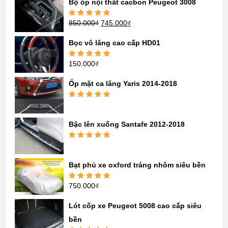
Bộ ốp nội thất cacbon Peugeot 3008
850.000
₫
745.000
₫
Được xếp
hạng
5.00
5
sao
Bọc vô lăng cao cấp HD01
150.000
₫
Được xếp
hạng
5.00
5
sao
Ốp mặt ca lăng Yaris 2014-2018
Được xếp
hạng
5.00
5
sao
Bậc lên xuống Santafe 2012-2018
Được xếp
hạng
5.00
5
sao
Bạt phủ xe oxford tráng nhôm siêu bền
750.000
₫
Được xếp
hạng
5.00
5
sao
Lót cốp xe Peugeot 5008 cao cấp siêu
bền