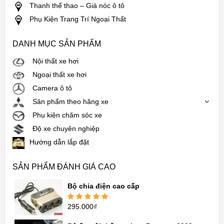
Thanh thể thao – Giá nóc ô tô
Phụ Kiện Trang Trí Ngoại Thất
DANH MỤC SẢN PHẨM
Nội thất xe hơi
Ngoại thất xe hơi
Camera ô tô
Sản phẩm theo hãng xe
Phụ kiện chăm sóc xe
Độ xe chuyên nghiệp
Hướng dẫn lắp đặt
SẢN PHẨM ĐÁNH GIÁ CAO
Bộ chia điện cao cấp
295.000
₫
Được xếp
hạng
5.00
5
sao