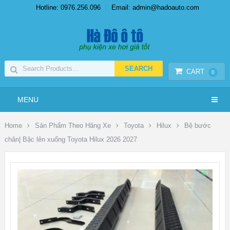
Hotline: 0976.256.096
Email: admin@hadoauto.com
CART
0
MENU
Home
Sản Phẩm Theo Hãng Xe
Toyota
Hilux
Bệ bước
chân| Bậc lên xuống Toyota Hilux 2026 2027