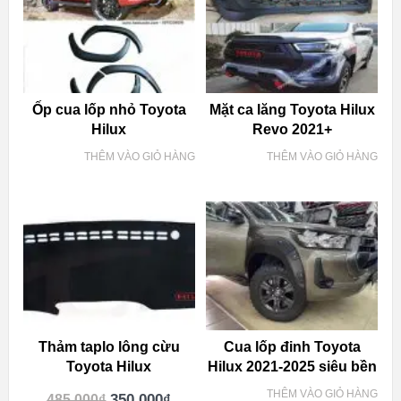
Ốp cua lốp nhỏ Toyota
Mặt ca lăng Toyota Hilux
Hilux
Revo 2021+
THÊM VÀO GIỎ HÀNG
THÊM VÀO GIỎ HÀNG
Thảm taplo lông cừu
Cua lốp đinh Toyota
Toyota Hilux
Hilux 2021-2025 siêu bền
THÊM VÀO GIỎ HÀNG
350.000
₫
485.000
₫