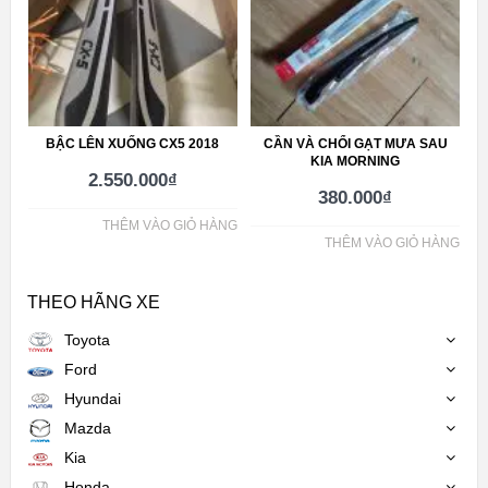
BẬC LÊN XUỐNG CX5 2018
CẦN VÀ CHỔI GẠT MƯA SAU
KIA MORNING
2.550.000
₫
380.000
₫
THÊM VÀO GIỎ HÀNG
THÊM VÀO GIỎ HÀNG
THEO HÃNG XE
Toyota
Ford
Hyundai
Mazda
Kia
Honda