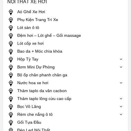
NỘI THẤT XE HƠI
Aó Ghế Xe Hơi
Phụ Kiện Trang Trí Xe
Lót sàn ô tô
Đệm hơi – Lót ghế – Gối massage
Lót cốp xe hơi
Bao da + Móc chìa khóa
Hộp Tỳ Tay
Bơm Mini Dự Phòng
Bộ ốp chân phanh chân ga
Nước hoa xe hơi
Thảm taplo da vân cacbon
Thảm taplo lông cừu cao cấp
Bọc Vô Lăng
Rèm che nắng ô tô
Gối Tựa Đầu
Đèn Led Nội Thất