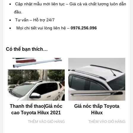
Cập nhật mẫu mới liên tục – Giá cả và chất lượng luôn dẫn
đầu.
Tư vấn – Hỗ trợ 24/7
Mọi chi tiết vui lòng liên hệ –
0976.256.096
Có thể bạn thích…
Thanh thể thao|Giá nóc
Giá nóc thấp Toyota
cao Toyota Hilux 2021
Hilux
THÊM VÀO GIỎ HÀNG
THÊM VÀO GIỎ HÀNG