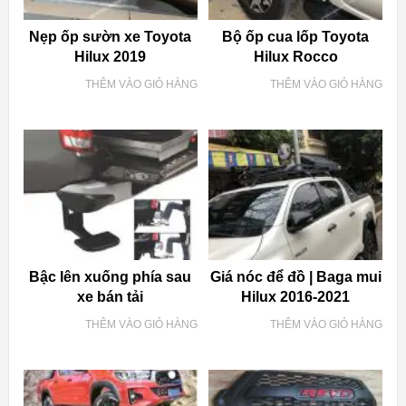
Nẹp ốp sườn xe Toyota
Bộ ốp cua lốp Toyota
Hilux 2019
Hilux Rocco
THÊM VÀO GIỎ HÀNG
THÊM VÀO GIỎ HÀNG
Bậc lên xuống phía sau
Giá nóc để đồ | Baga mui
xe bán tải
Hilux 2016-2021
THÊM VÀO GIỎ HÀNG
THÊM VÀO GIỎ HÀNG