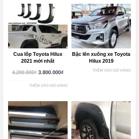
Cua lốp Toyota Hilux
Bậc lên xuống xe Toyota
2021 mới nhất
Hilux 2019
THÊM VÀO GIỎ HÀNG
3.800.000
₫
4.200.000
₫
THÊM VÀO GIỎ HÀNG