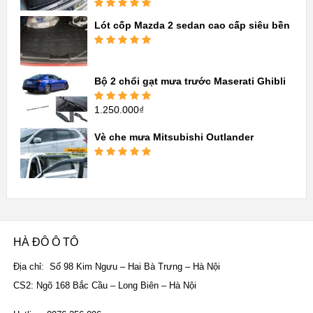
Được xếp
Lót cốp Mazda 2 sedan cao cấp siêu bền
hạng
5.00
5
sao
Được xếp
hạng
5.00
5
sao
Bộ 2 chổi gạt mưa trước Maserati Ghibli
1.250.000
₫
Được xếp
hạng
5.00
5
sao
Vè che mưa Mitsubishi Outlander
Được xếp
hạng
5.00
5
sao
HÀ ĐÔ Ô TÔ
Địa chỉ: Số 98 Kim Ngưu – Hai Bà Trưng – Hà Nội
CS2: Ngõ 168 Bắc Cầu – Long Biên – Hà Nội