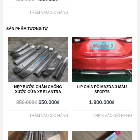
THÊM VÀO GIỎ HÀNG
SẢN PHẨM TƯƠNG TỰ
NẸP BƯỚC CHÂN CHỐNG
LIP CHIA PÔ MAZDA 3 MẪU
XƯỚC CỬA XE ELANTRA
SPORTS
650.000
₫
1.900.000
₫
850.000
₫
THÊM VÀO GIỎ HÀNG
THÊM VÀO GIỎ HÀNG