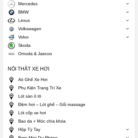
Mercedes
BMW
Lexus
Volkswagen
Volvo
Skoda
Omoda & Jaecoo
NỘI THẤT XE HƠI
Aó Ghế Xe Hơi
Phụ Kiện Trang Trí Xe
Lót sàn ô tô
Đệm hơi – Lót ghế – Gối massage
Lót cốp xe hơi
Bao da + Móc chìa khóa
Hộp Tỳ Tay
Bơm Mini Dự Phòng