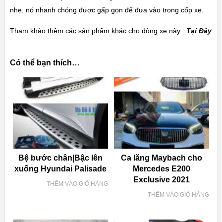
nhẹ, nó nhanh chóng được gấp gọn để đưa vào trong cốp xe.
Tham khảo thêm các sản phẩm khác cho dòng xe này :
Tại Đây
Có thể bạn thích…
Bệ bước chân|Bậc lên
Ca lăng Maybach cho
xuống Hyundai Palisade
Mercedes E200
Exclusive 2021
THÊM VÀO GIỎ HÀNG
THÊM VÀO GIỎ HÀNG