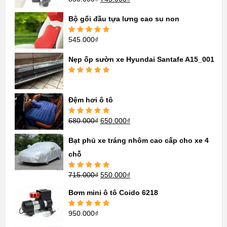
hạng
5.00
5
sao
Bộ gối đầu tựa lưng cao su non
545.000
₫
Được xếp
hạng
5.00
5
sao
Nẹp ốp sườn xe Hyundai Santafe A15_001
Được xếp
hạng
5.00
5
sao
Đệm hơi ô tô
680.000
₫
650.000
₫
Được xếp
hạng
5.00
5
sao
Bạt phủ xe tráng nhôm cao cấp cho xe 4
chỗ
715.000
₫
550.000
₫
Được xếp
hạng
5.00
5
sao
Bơm mini ô tô Coido 6218
950.000
₫
Được xếp
hạng
5.00
5