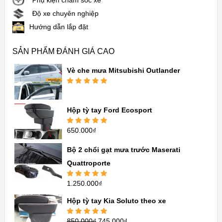
Phụ kiện chăm sóc xe
Độ xe chuyên nghiệp
Hướng dẫn lắp đặt
SẢN PHẨM ĐÁNH GIÁ CAO
Vè che mưa Mitsubishi Outlander
Được xếp
hạng
5.00
5
sao
Hộp tỳ tay Ford Ecosport
650.000
₫
Được xếp
hạng
5.00
5
sao
Bộ 2 chổi gạt mưa trước Maserati
Quattroporte
1.250.000
₫
Được xếp
hạng
5.00
5
sao
Hộp tỳ tay Kia Soluto theo xe
850.000
₫
745.000
₫
Được xếp