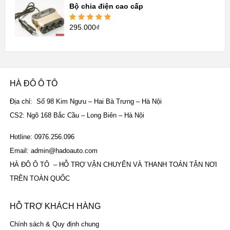
sao
Bộ chia điện cao cấp
295.000
₫
Được xếp
hạng
5.00
5
sao
HÀ ĐÔ Ô TÔ
Địa chỉ: Số 98 Kim Ngưu – Hai Bà Trưng – Hà Nội
CS2: Ngõ 168 Bắc Cầu – Long Biên – Hà Nội
Hotline: 0976.256.096
Email: admin@hadoauto.com
HÀ ĐÔ Ô TÔ – HỖ TRỢ VẬN CHUYỂN VÀ THANH TOÁN TẬN NƠI
TRÊN TOÀN QUỐC
HỖ TRỢ KHÁCH HÀNG
Chính sách & Quy định chung