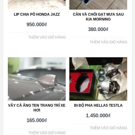
LIP CHIA PÔ HONDA JAZZ
CẦN VÀ CHỔI GẠT MƯA SAU
KIA MORNING
950.000
₫
380.000
₫
THÊM VÀO GIỎ HÀNG
THÊM VÀO GIỎ HÀNG
VÂY CÁ ĂNG TEN TRANG TRÍ XE
BI ĐỘ PHA HELLA5 TESTLA
HƠI
1.450.000
₫
165.000
₫
THÊM VÀO GIỎ HÀNG
THÊM VÀO GIỎ HÀNG