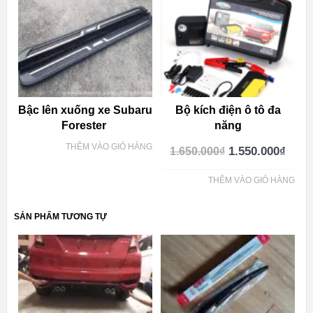
Bậc lên xuống xe Subaru
Bộ kích điện ô tô đa
Forester
năng
THÊM VÀO GIỎ HÀNG
1.550.000
₫
1.650.000
₫
THÊM VÀO GIỎ HÀNG
SẢN PHẨM TƯƠNG TỰ