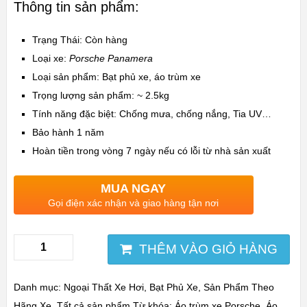
Thông tin sản phẩm:
Trạng Thái: Còn hàng
Loại xe:
Porsche
Panamera
Loại sản phẩm: Bạt phủ xe, áo trùm xe
Trọng lượng sản phẩm: ~
2.5kg
Tính năng đặc biệt:
Chống mưa, chống nắng, Tia UV…
Bảo hành 1 năm
Hoàn tiền trong vòng 7 ngày nếu có lỗi từ nhà sản xuất
MUA NGAY
Gọi điện xác nhận và giao hàng tận nơi
THÊM VÀO GIỎ HÀNG
Danh mục:
Ngoại Thất Xe Hơi
,
Bạt Phủ Xe
,
Sản Phẩm Theo
Hãng Xe
,
Tất cả sản phẩm
Từ khóa:
Áo trùm xe Porsche
,
Áo