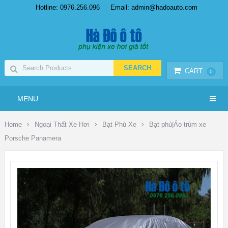
Hotline: 0976.256.096
Email: admin@hadoauto.com
CART
0
MENU
Home
Ngoại Thất Xe Hơi
Bạt Phủ Xe
Bạt phủ|Áo trùm xe
Porsche Panamera