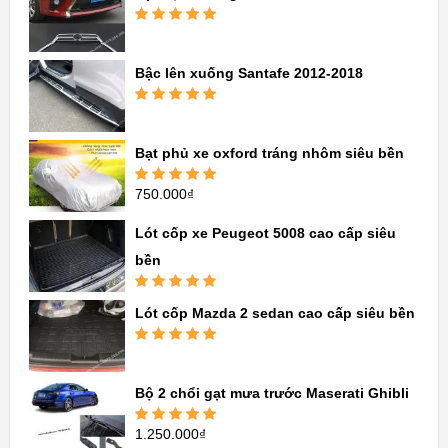
Được xếp
hạng
5.00
5
sao
Bậc lên xuống Santafe 2012-2018
Được xếp
hạng
5.00
5
sao
Bạt phủ xe oxford tráng nhôm siêu bền
750.000
₫
Được xếp
hạng
5.00
5
sao
Lót cốp xe Peugeot 5008 cao cấp siêu
bền
Được xếp
Lót cốp Mazda 2 sedan cao cấp siêu bền
hạng
5.00
5
sao
Được xếp
hạng
5.00
5
sao
Bộ 2 chổi gạt mưa trước Maserati Ghibli
1.250.000
₫
Được xếp