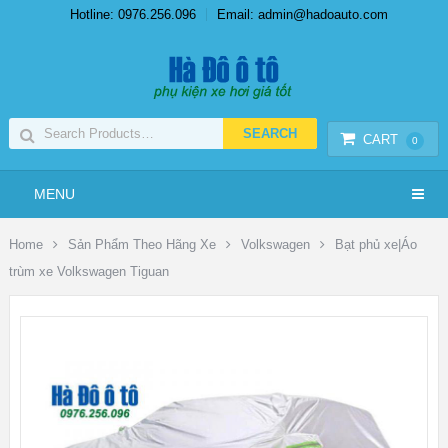
Hotline: 0976.256.096
Email: admin@hadoauto.com
CART
0
MENU
Home
Sản Phẩm Theo Hãng Xe
Volkswagen
Bạt phủ xe|Áo
trùm xe Volkswagen Tiguan