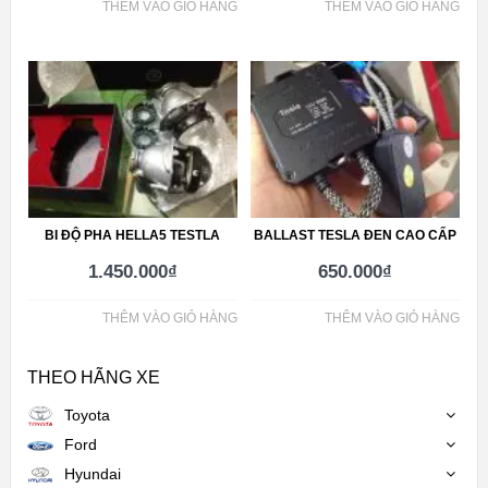
THÊM VÀO GIỎ HÀNG
THÊM VÀO GIỎ HÀNG
BI ĐỘ PHA HELLA5 TESTLA
BALLAST TESLA ĐEN CAO CẤP
1.450.000
₫
650.000
₫
THÊM VÀO GIỎ HÀNG
THÊM VÀO GIỎ HÀNG
THEO HÃNG XE
Toyota
Ford
Hyundai