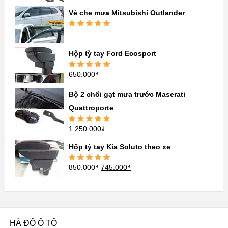
hạng
5.00
5
sao
Vè che mưa Mitsubishi Outlander
Được xếp
hạng
5.00
5
sao
Hộp tỳ tay Ford Ecosport
650.000
₫
Được xếp
hạng
5.00
5
sao
Bộ 2 chổi gạt mưa trước Maserati
Quattroporte
1.250.000
₫
Được xếp
hạng
5.00
5
sao
Hộp tỳ tay Kia Soluto theo xe
850.000
₫
745.000
₫
Được xếp
hạng
5.00
5
sao
HÀ ĐÔ Ô TÔ