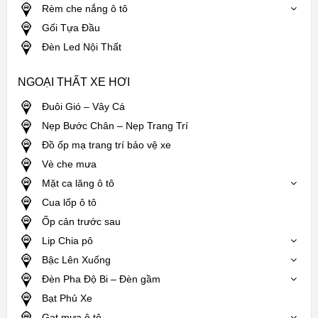
Rèm che nắng ô tô
Gối Tựa Đầu
Đèn Led Nội Thất
NGOẠI THẤT XE HƠI
Đuôi Gió – Vây Cá
Nẹp Bước Chân – Nẹp Trang Trí
Đồ ốp mạ trang trí bảo vệ xe
Vè che mưa
Mặt ca lăng ô tô
Cua lốp ô tô
Ốp cản trước sau
Lip Chia pô
Bậc Lên Xuống
Đèn Pha Độ Bi – Đèn gầm
Bạt Phủ Xe
Gạt mưa ô tô