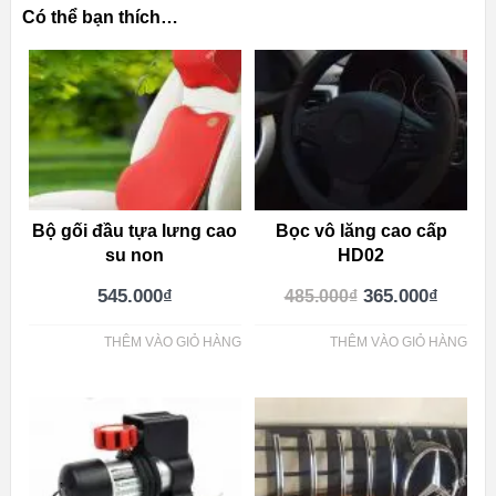
Có thể bạn thích…
Bộ gối đầu tựa lưng cao
Bọc vô lăng cao cấp
su non
HD02
545.000
₫
365.000
₫
485.000
₫
THÊM VÀO GIỎ HÀNG
THÊM VÀO GIỎ HÀNG