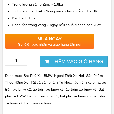
Trọng lượng sản phẩm: ~
1,8kg
Tính năng đặc biệt:
Chống mưa, chống nắng, Tia UV…
Bảo hành 1 năm
Hoàn tiền trong vòng 7 ngày nếu có lỗi từ nhà sản xuất
MUA NGAY
Gọi điện xác nhận và giao hàng tận nơi
THÊM VÀO GIỎ HÀNG
Danh mục:
Bạt Phủ Xe
,
BMW
,
Ngoại Thất Xe Hơi
,
Sản Phẩm
Theo Hãng Xe
,
Tất cả sản phẩm
Từ khóa:
áo trùm xe bmw
,
áo
trùm xe bmw x2
,
áo trùm xe bmw x5
,
áo trùm xe bmw x6
,
Bạt
phủ xe BMW
,
bạt phủ xe bmw x1
,
bạt phủ xe bmw x3
,
bạt phủ
xe bmw x7
,
bạt trùm xe bmw