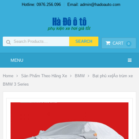
Hotline: 0976.256.096
Email: admin@hadoauto.com
CART
0
MENU
Home
Sản Phẩm Theo Hãng Xe
BMW
Bạt phủ xe|Áo trùm xe
BMW 3 Series