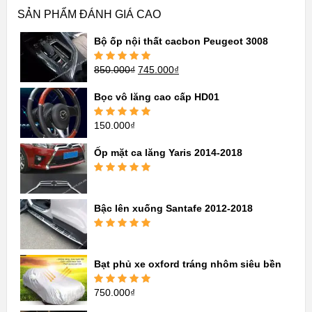
SẢN PHẨM ĐÁNH GIÁ CAO
Bộ ốp nội thất cacbon Peugeot 3008
850.000
₫
745.000
₫
Được xếp
hạng
5.00
5
sao
Bọc vô lăng cao cấp HD01
150.000
₫
Được xếp
hạng
5.00
5
sao
Ốp mặt ca lăng Yaris 2014-2018
Được xếp
hạng
5.00
5
sao
Bậc lên xuống Santafe 2012-2018
Được xếp
hạng
5.00
5
sao
Bạt phủ xe oxford tráng nhôm siêu bền
750.000
₫
Được xếp
hạng
5.00
5