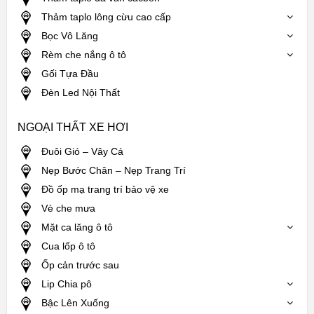
Thảm taplo lông cừu cao cấp
Bọc Vô Lăng
Rèm che nắng ô tô
Gối Tựa Đầu
Đèn Led Nội Thất
NGOẠI THẤT XE HƠI
Đuôi Gió – Vây Cá
Nẹp Bước Chân – Nẹp Trang Trí
Đồ ốp mạ trang trí bảo vệ xe
Vè che mưa
Mặt ca lăng ô tô
Cua lốp ô tô
Ốp cản trước sau
Lip Chia pô
Bậc Lên Xuống