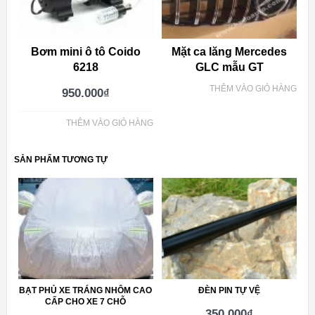
Bơm mini ô tô Coido
Mặt ca lăng Mercedes
6218
GLC mẫu GT
THÊM VÀO GIỎ HÀNG
950.000
₫
THÊM VÀO GIỎ HÀNG
SẢN PHẨM TƯƠNG TỰ
BẠT PHỦ XE TRÁNG NHÔM CAO
ĐÈN PIN TỰ VỆ
CẤP CHO XE 7 CHỖ
350.000
₫