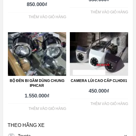
850.000
₫
THÊM VÀO GIỎ HÀNG
THÊM VÀO GIỎ HÀNG
BỘ ĐÈN BI GẦM DÙNG CHUNG
CAMERA LÙI CAO CẤP CLHD01
IPHCAR
450.000
₫
1.550.000
₫
THÊM VÀO GIỎ HÀNG
THÊM VÀO GIỎ HÀNG
THEO HÃNG XE
Toyota