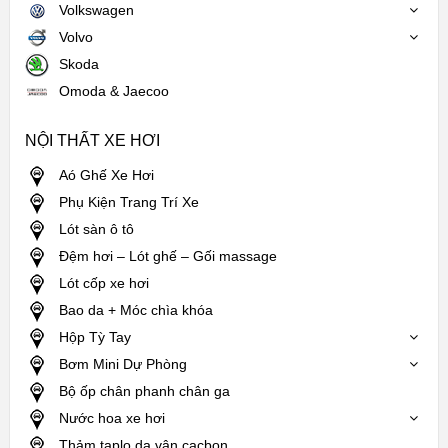
Volkswagen
Volvo
Skoda
Omoda & Jaecoo
NỘI THẤT XE HƠI
Aó Ghế Xe Hơi
Phụ Kiện Trang Trí Xe
Lót sàn ô tô
Đệm hơi – Lót ghế – Gối massage
Lót cốp xe hơi
Bao da + Móc chìa khóa
Hộp Tỳ Tay
Bơm Mini Dự Phòng
Bộ ốp chân phanh chân ga
Nước hoa xe hơi
Thảm taplo da vân cacbon