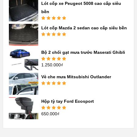
sao
Lót cốp xe Peugeot 5008 cao cấp siêu
bền
Được xếp
Lót cốp Mazda 2 sedan cao cấp siêu bền
hạng
5.00
5
sao
Được xếp
hạng
5.00
5
sao
Bộ 2 chổi gạt mưa trước Maserati Ghibli
1.250.000
₫
Được xếp
hạng
5.00
5
sao
Vè che mưa Mitsubishi Outlander
Được xếp
hạng
5.00
5
sao
Hộp tỳ tay Ford Ecosport
650.000
₫
Được xếp
hạng
5.00
5
sao