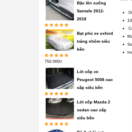
Bậc lên xuống
hạng
5.00
5
sao
Santafe 2012-
D
2018
10
Co
Được xếp
Bạt phủ xe oxford
hạng
5.00
5
Ma
sao
tráng nhôm siêu
So
bền
In
750.000
₫
Được xếp
hạng
5.00
5
sao
Lót cốp xe
Peugeot 5008 cao
cấp siêu bền
Được xếp
Lót cốp Mazda 2
hạng
5.00
5
sao
sedan cao cấp
siêu bền
Được xếp