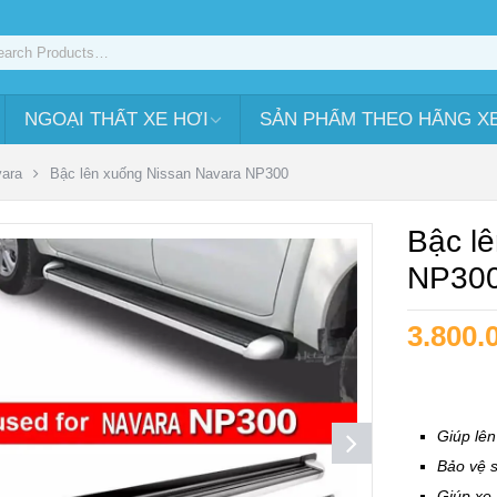
NGOẠI THẤT XE HƠI
SẢN PHẨM THEO HÃNG X
ara
Bậc lên xuống Nissan Navara NP300
Bậc l
NP30
3.800.
Giúp lê
Bảo vệ 
Giúp xe 