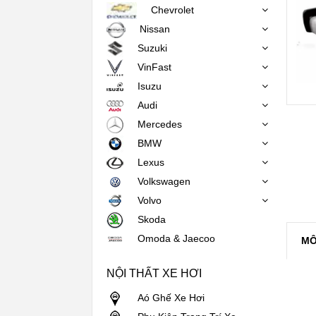
Chevrolet
Nissan
Suzuki
VinFast
Isuzu
Audi
Mercedes
BMW
Lexus
Volkswagen
Volvo
Skoda
Omoda & Jaecoo
MÔ
NỘI THẤT XE HƠI
Aó Ghế Xe Hơi