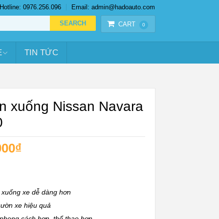
Hotline: 0976.256.096
Email: admin@hadoauto.com
CART
0
E
TIN TỨC
ên xuống Nissan Navara
0
000
₫
n xuống xe dễ dàng hơn
sườn xe hiệu quả
phong cách hơn, thể thao hơn