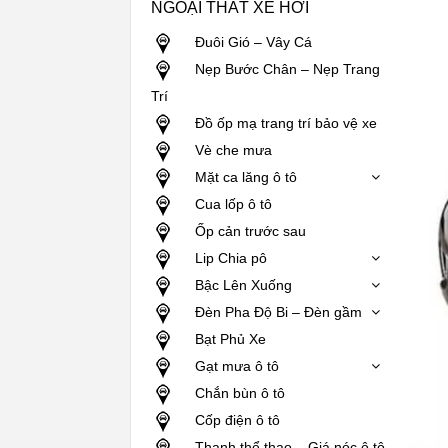
NGOẠI THẤT XE HƠI
Đuôi Gió – Vây Cá
Nẹp Bước Chân – Nẹp Trang
Trí
Đồ ốp mạ trang trí bảo vệ xe
Vè che mưa
Mặt ca lăng ô tô
Cua lốp ô tô
Ốp cản trước sau
Lip Chia pô
Bậc Lên Xuống
Đèn Pha Độ Bi – Đèn gầm
Bạt Phủ Xe
Gạt mưa ô tô
Chắn bùn ô tô
Cốp điện ô tô
Thanh thể thao – Giá nóc ô tô