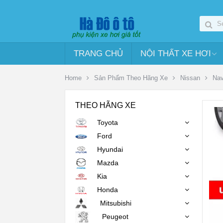
TRANG CHỦ
NỘI THẤT XE HƠI
Home
Sản Phẩm Theo Hãng Xe
Nissan
Nav
THEO HÃNG XE
Toyota
Ford
Hyundai
Mazda
Kia
Honda
Mitsubishi
Peugeot