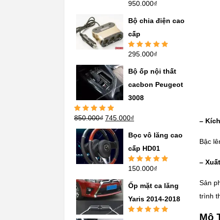
950.000
₫
Được xếp
hạng
5.00
5
sao
Bộ chia điện cao
cấp
295.000
₫
Được xếp
hạng
5.00
5
sao
Bộ ốp nội thất
cacbon Peugeot
3008
850.000
₫
745.000
₫
Được xếp
– Kíc
hạng
5.00
5
sao
Bọc vô lăng cao
Bậc lê
cấp HD01
– Xuấ
150.000
₫
Được xếp
hạng
5.00
5
Sản ph
sao
Ốp mặt ca lăng
trình 
Yaris 2014-2018
Mô 
Được xếp