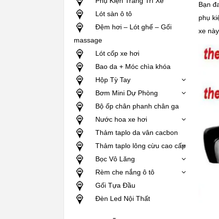
Phụ Kiện Trang Trí Xe
Bạn đ
Lót sàn ô tô
phụ ki
Đệm hơi – Lót ghế – Gối
xe này
massage
Lót cốp xe hơi
Bao da + Móc chìa khóa
Hộp Tỳ Tay
Bơm Mini Dự Phòng
Bộ ốp chân phanh chân ga
Nước hoa xe hơi
Thảm taplo da vân cacbon
Thảm taplo lông cừu cao cấp
Bọc Vô Lăng
Rèm che nắng ô tô
Gối Tựa Đầu
Đèn Led Nội Thất