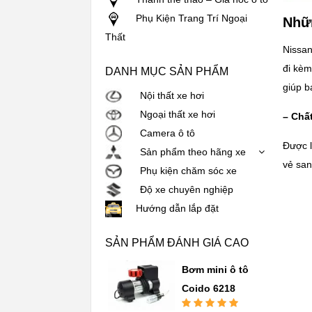
Phụ Kiện Trang Trí Ngoại
Nhữn
Thất
Nissan
đi kèm
DANH MỤC SẢN PHẨM
giúp b
Nội thất xe hơi
Ngoại thất xe hơi
– Chất
Camera ô tô
Được l
Sản phẩm theo hãng xe
vẻ san
Phụ kiện chăm sóc xe
Độ xe chuyên nghiệp
Hướng dẫn lắp đặt
SẢN PHẨM ĐÁNH GIÁ CAO
Bơm mini ô tô
Coido 6218