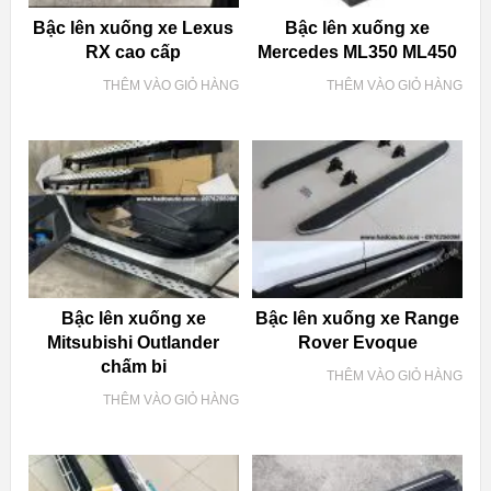
Bậc lên xuống xe Lexus
Bậc lên xuống xe
RX cao cấp
Mercedes ML350 ML450
THÊM VÀO GIỎ HÀNG
THÊM VÀO GIỎ HÀNG
Bậc lên xuống xe
Bậc lên xuống xe Range
Mitsubishi Outlander
Rover Evoque
chấm bi
THÊM VÀO GIỎ HÀNG
THÊM VÀO GIỎ HÀNG