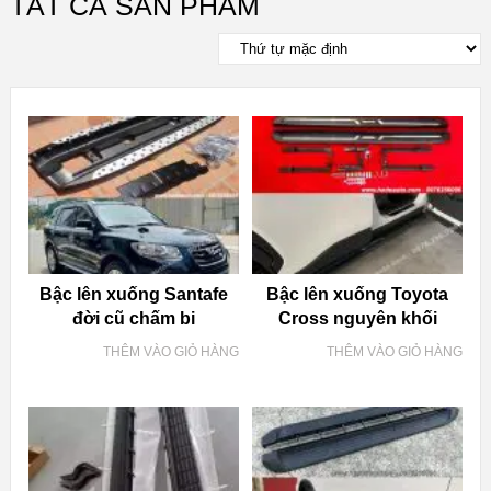
TẤT CẢ SẢN PHẨM
Bậc lên xuống Santafe
Bậc lên xuống Toyota
đời cũ chấm bi
Cross nguyên khối
THÊM VÀO GIỎ HÀNG
THÊM VÀO GIỎ HÀNG