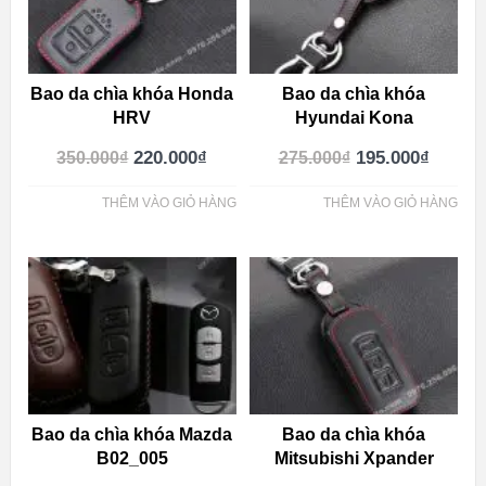
Bao da chìa khóa Honda
Bao da chìa khóa
HRV
Hyundai Kona
220.000
₫
195.000
₫
350.000
₫
275.000
₫
THÊM VÀO GIỎ HÀNG
THÊM VÀO GIỎ HÀNG
Bao da chìa khóa Mazda
Bao da chìa khóa
B02_005
Mitsubishi Xpander