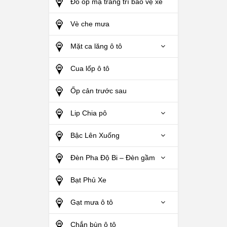
Đồ ốp mạ trang trí bảo vệ xe
Vè che mưa
Mặt ca lăng ô tô
Cua lốp ô tô
Ốp cản trước sau
Lip Chia pô
Bậc Lên Xuống
Đèn Pha Độ Bi – Đèn gầm
Bạt Phủ Xe
Gạt mưa ô tô
Chắn bùn ô tô