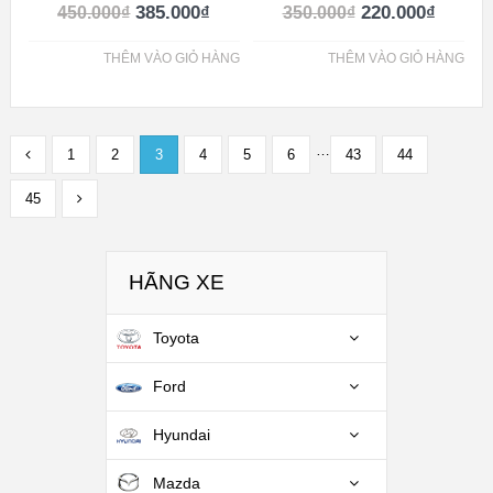
385.000
₫
220.000
₫
450.000
₫
350.000
₫
THÊM VÀO GIỎ HÀNG
THÊM VÀO GIỎ HÀNG
…
1
2
3
4
5
6
43
44
45
HÃNG XE
Toyota
Ford
Hyundai
Mazda