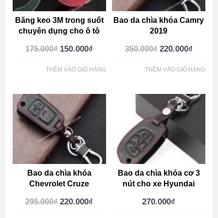
Băng keo 3M trong suốt
Bao da chìa khóa Camry
chuyên dụng cho ô tô
2019
150.000
₫
220.000
₫
175.000
₫
350.000
₫
THÊM VÀO GIỎ HÀNG
THÊM VÀO GIỎ HÀNG
Bao da chìa khóa
Bao da chìa khóa cơ 3
Chevrolet Cruze
nút cho xe Hyundai
220.000
₫
270.000
₫
295.000
₫