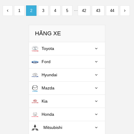
…
1
2
3
4
5
42
43
44
HÃNG XE
Toyota
Ford
Hyundai
Mazda
Kia
Honda
Mitsubishi