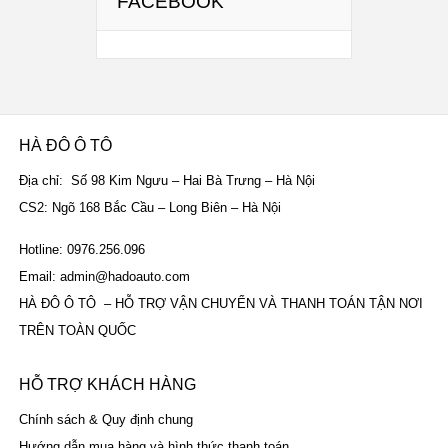
FACEBOOK
HÀ ĐÔ Ô TÔ
Địa chỉ: Số 98 Kim Ngưu – Hai Bà Trưng – Hà Nội
CS2: Ngõ 168 Bắc Cầu – Long Biên – Hà Nội
Hotline: 0976.256.096
Email: admin@hadoauto.com
HÀ ĐÔ Ô TÔ – HỖ TRỢ VẬN CHUYỂN VÀ THANH TOÁN TẬN NƠI
TRÊN TOÀN QUỐC
HỖ TRỢ KHÁCH HÀNG
Chính sách & Quy định chung
Hướng dẫn mua hàng và hình thức thanh toán