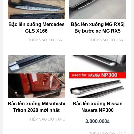
Bậc lên xuống Mercedes
Bậc lên xuống MG RX5|
GLS X166
Bệ bước xe MG RX5
THÊM VÀO GIỎ HÀNG
THÊM VÀO GIỎ HÀNG
Bậc lên xuống Mitsubishi
Bậc lên xuống Nissan
Triton 2020 mới nhất
Navara NP300
THÊM VÀO GIỎ HÀNG
3.800.000
₫
THÊM VÀO GIỎ HÀNG