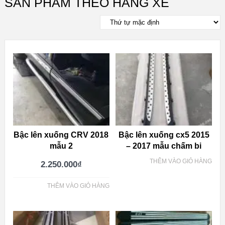
SẢN PHẨM THEO HÃNG XE
Bậc lên xuống CRV 2018
Bậc lên xuống cx5 2015
mẫu 2
– 2017 mẫu chấm bi
THÊM VÀO GIỎ HÀNG
2.250.000
₫
THÊM VÀO GIỎ HÀNG