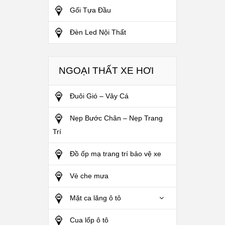
Gối Tựa Đầu
Đèn Led Nội Thất
NGOẠI THẤT XE HƠI
Đuôi Gió – Vây Cá
Nẹp Bước Chân – Nẹp Trang
Trí
Đồ ốp mạ trang trí bảo vệ xe
Vè che mưa
Mặt ca lăng ô tô
Cua lốp ô tô