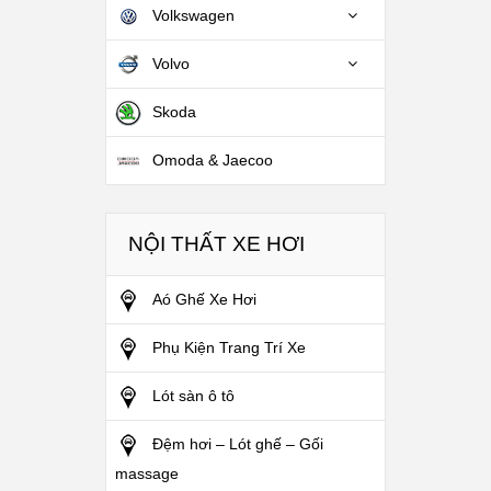
Volkswagen
Volvo
Skoda
Omoda & Jaecoo
NỘI THẤT XE HƠI
Aó Ghế Xe Hơi
Phụ Kiện Trang Trí Xe
Lót sàn ô tô
Đệm hơi – Lót ghế – Gối
massage