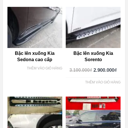
Bậc lên xuống Kia
Bậc lên xuống Kia
Sedona cao cấp
Sorento
THÊM VÀO GIỎ HÀNG
2.900.000
₫
3.100.000
₫
THÊM VÀO GIỎ HÀNG