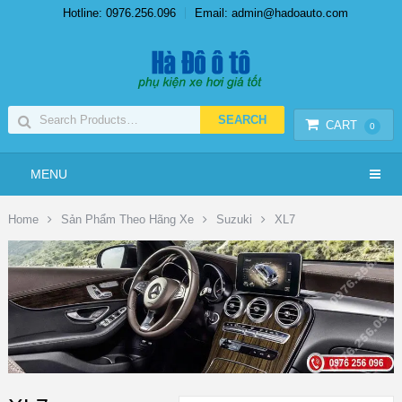
Hotline: 0976.256.096
Email: admin@hadoauto.com
CART
0
MENU
Home
Sản Phẩm Theo Hãng Xe
Suzuki
XL7