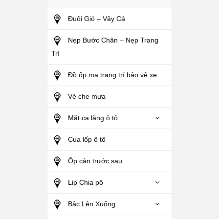
Đuôi Gió – Vây Cá
Nẹp Bước Chân – Nẹp Trang
Trí
Đồ ốp mạ trang trí bảo vệ xe
Vè che mưa
Mặt ca lăng ô tô
Cua lốp ô tô
Ốp cản trước sau
Lip Chia pô
Bậc Lên Xuống