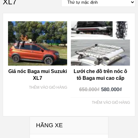
XL7
Giá nóc Baga mui Suzuki
Lưới che đồ trên nóc ô
XL7
tô Baga mui cao cấp
THÊM VÀO GIỎ HÀNG
580.000
₫
650.000
₫
THÊM VÀO GIỎ HÀNG
HÃNG XE