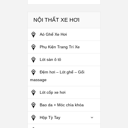
NỘI THẤT XE HƠI
Aó Ghế Xe Hơi
Phụ Kiện Trang Trí Xe
Lót sàn ô tô
Đệm hơi – Lót ghế – Gối
massage
Lót cốp xe hơi
Bao da + Móc chìa khóa
Hộp Tỳ Tay