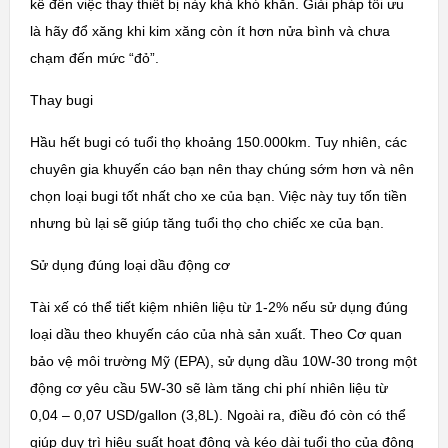
kể đến việc thay thiết bị này khá khó khăn. Giải pháp tối ưu
là hãy đổ xăng khi kim xăng còn ít hơn nửa bình và chưa
chạm đến mức “đỏ”.
Thay bugi
Hầu hết bugi có tuổi thọ khoảng 150.000km. Tuy nhiên, các
chuyên gia khuyến cáo bạn nên thay chúng sớm hơn và nên
chọn loại bugi tốt nhất cho xe của bạn. Việc này tuy tốn tiền
nhưng bù lại sẽ giúp tăng tuổi thọ cho chiếc xe của bạn.
Sử dụng đúng loại dầu động cơ
Tài xế có thể tiết kiệm nhiên liệu từ 1-2% nếu sử dụng đúng
loại dầu theo khuyến cáo của nhà sản xuất. Theo Cơ quan
bảo vệ môi trường Mỹ (EPA), sử dụng dầu 10W-30 trong một
động cơ yêu cầu 5W-30 sẽ làm tăng chi phí nhiên liệu từ
0,04 – 0,07 USD/gallon (3,8L). Ngoài ra, điều đó còn có thể
giúp duy trì hiệu suất hoạt động và kéo dài tuổi thọ của động