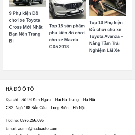
9 Phụ kiện Đồ
chơi xe Toyota
Top 10 Phụ kiện
Top 15 sản phẩm
Cross Mới Nhất
Đồ chơi cho xe
phụ kiện đồ chơi
Bạn Nên Trang
Toyota Avanza –
cho xe Mazda
Bị
Nâng Tầm Trải
CX5 2018
Nghiệm Lái Xe
HÀ ĐÔ Ô TÔ
Địa chỉ: Số 98 Kim Ngưu – Hai Bà Trưng – Hà Nội
CS2: Ngõ 168 Bắc Cầu – Long Biên – Hà Nội
Hotline: 0976.256.096
Email: admin@hadoauto.com