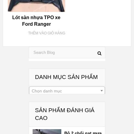
Lót sàn nhựa TPO xe
Ford Ranger
THÊM VÀO GIỎ HÀNG
DANH MỤC SẢN PHẨM
Chọn danh mục
SẢN PHẨM ĐÁNH GIÁ
CAO
Bộ 2 chổi gạt mưa