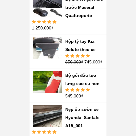
trước Maserati
Quattroporte
1.250.000
₫
Được xếp
hạng
5.00
5
sao
Hộp tỳ tay Kia
Soluto theo xe
850.000
₫
745.000
₫
Được xếp
hạng
5.00
5
sao
Bộ gối đầu tựa
lưng cao su non
545.000
₫
Được xếp
hạng
5.00
5
sao
Nẹp ốp sườn xe
Hyundai Santafe
A15_001