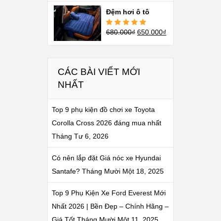
Được xếp
hạng
5.00
5
Đệm hơi ô tô
sao
680.000
₫
650.000
₫
Được xếp
hạng
5.00
5
sao
CÁC BÀI VIẾT MỚI
NHẤT
Top 9 phụ kiện đồ chơi xe Toyota
Corolla Cross 2026 đáng mua nhất
Tháng Tư 6, 2026
Có nên lắp đặt Giá nóc xe Hyundai
Santafe?
Tháng Mười Một 18, 2025
Top 9 Phụ Kiện Xe Ford Everest Mới
Nhất 2026 | Bền Đẹp – Chính Hãng –
Giá Tốt
Tháng Mười Một 11, 2025