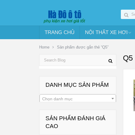
TRANG CHỦ
NỘI THẤT XE HƠI
Home
Sản phẩm được gắn thẻ “Q5”
Q5
DANH MỤC SẢN PHẨM
Chọn danh mục
SẢN PHẨM ĐÁNH GIÁ
CAO