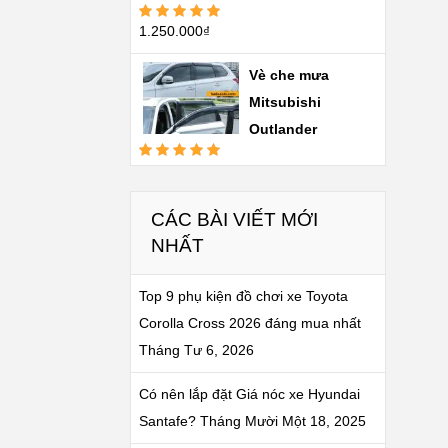
1.250.000
₫
Được xếp
hạng
5.00
5
sao
Vè che mưa
Mitsubishi
Outlander
Được xếp
hạng
5.00
5
sao
CÁC BÀI VIẾT MỚI
NHẤT
Top 9 phụ kiện đồ chơi xe Toyota
Corolla Cross 2026 đáng mua nhất
Tháng Tư 6, 2026
Có nên lắp đặt Giá nóc xe Hyundai
Santafe?
Tháng Mười Một 18, 2025