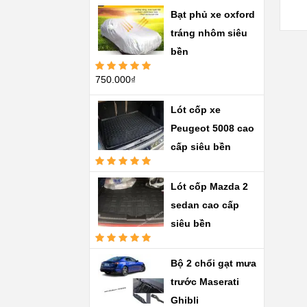
Bạt phủ xe oxford
tráng nhôm siêu
bền
750.000
₫
Được xếp
hạng
5.00
5
sao
Lót cốp xe
Peugeot 5008 cao
cấp siêu bền
Được xếp
hạng
5.00
5
Lót cốp Mazda 2
sao
sedan cao cấp
siêu bền
Được xếp
hạng
5.00
5
Bộ 2 chổi gạt mưa
sao
trước Maserati
Ghibli