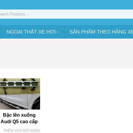
NGOẠI THẤT XE HƠI
SẢN PHẨM THEO HÃNG X
Bậc lên xuống
Audi Q5 cao cấp
THÊM VÀO GIỎ HÀNG