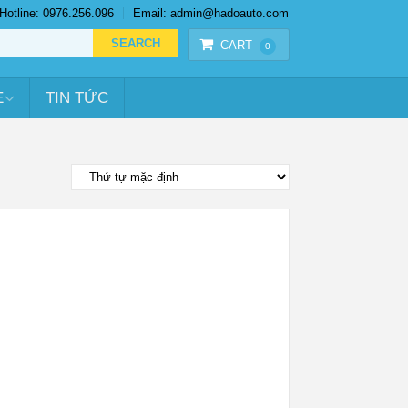
Hotline: 0976.256.096
Email: admin@hadoauto.com
CART
0
E
TIN TỨC