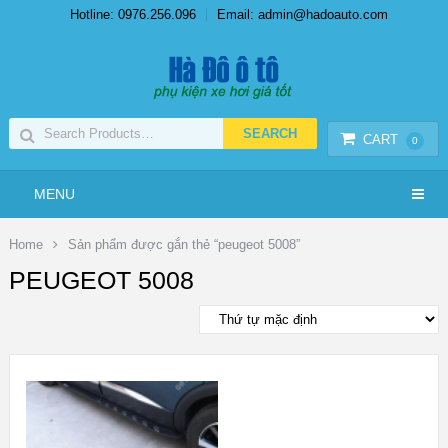
Hotline: 0976.256.096
Email: admin@hadoauto.com
CART
0
MENU
Home
Sản phẩm được gắn thẻ “peugeot 5008”
PEUGEOT 5008