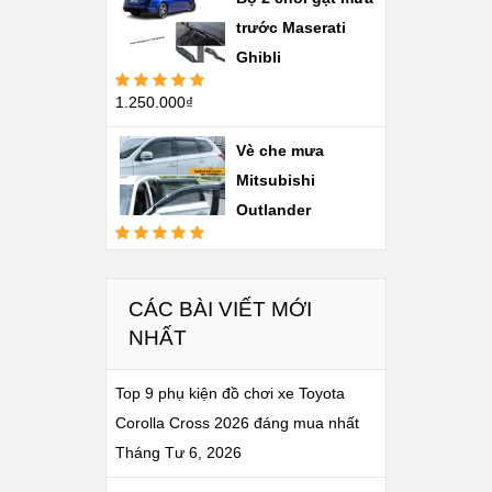
sao
trước Maserati
Ghibli
1.250.000
₫
Được xếp
hạng
5.00
5
sao
Vè che mưa
Mitsubishi
Outlander
Được xếp
hạng
5.00
5
sao
CÁC BÀI VIẾT MỚI
NHẤT
Top 9 phụ kiện đồ chơi xe Toyota
Corolla Cross 2026 đáng mua nhất
Tháng Tư 6, 2026