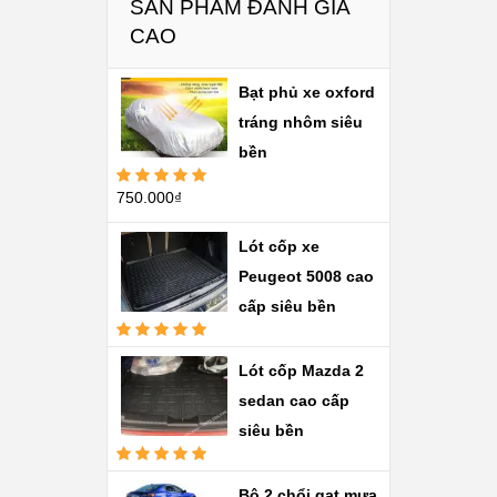
SẢN PHẨM ĐÁNH GIÁ
CAO
Bạt phủ xe oxford
tráng nhôm siêu
bền
750.000
₫
Được xếp
hạng
5.00
5
sao
Lót cốp xe
Peugeot 5008 cao
cấp siêu bền
Được xếp
hạng
5.00
5
Lót cốp Mazda 2
sao
sedan cao cấp
siêu bền
Được xếp
hạng
5.00
5
Bộ 2 chổi gạt mưa