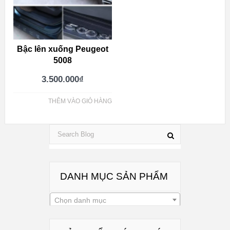
Bậc lên xuống Peugeot
5008
3.500.000
₫
THÊM VÀO GIỎ HÀNG
DANH MỤC SẢN PHẨM
Chọn danh mục