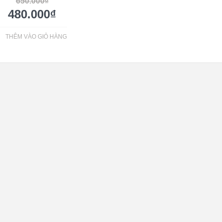
650.000
₫
480.000
₫
THÊM VÀO GIỎ HÀNG