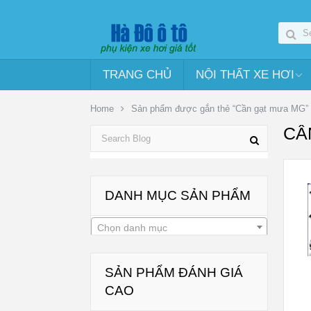
TRANG CHỦ
NỘI THẤT XE HƠI
Home
Sản phẩm được gắn thẻ “Cần gạt mưa MG”
CẦ
DANH MỤC SẢN PHẨM
Chọn danh mục
SẢN PHẨM ĐÁNH GIÁ
CAO