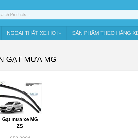
NGOẠI THẤT XE HƠI
SẢN PHẨM THEO HÃNG X
N GẠT MƯA MG
Gạt mưa xe MG
ZS