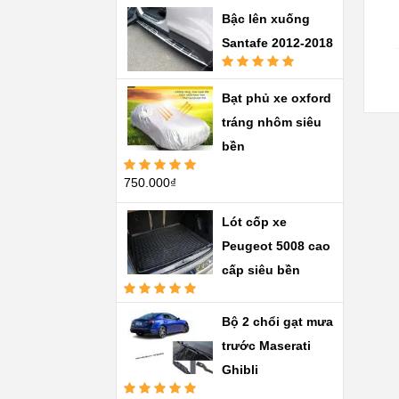
Bậc lên xuống
Santafe 2012-2018
Được xếp
hạng
5.00
5
Bạt phủ xe oxford
sao
tráng nhôm siêu
bền
750.000
₫
Được xếp
hạng
5.00
5
sao
Lót cốp xe
Peugeot 5008 cao
cấp siêu bền
Được xếp
hạng
5.00
5
Bộ 2 chổi gạt mưa
sao
trước Maserati
Ghibli