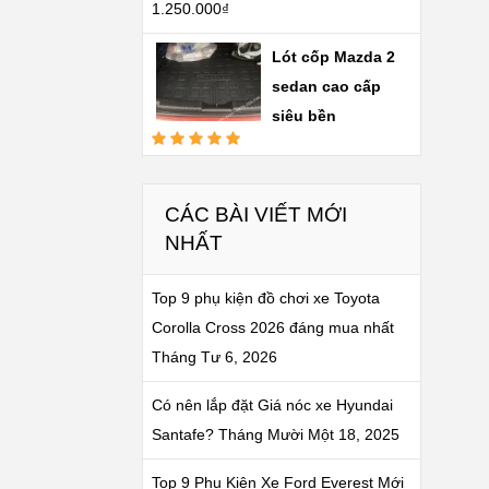
1.250.000
₫
Được xếp
hạng
5.00
5
sao
Lót cốp Mazda 2
sedan cao cấp
siêu bền
Được xếp
hạng
5.00
5
sao
CÁC BÀI VIẾT MỚI
NHẤT
Top 9 phụ kiện đồ chơi xe Toyota
Corolla Cross 2026 đáng mua nhất
Tháng Tư 6, 2026
Có nên lắp đặt Giá nóc xe Hyundai
Santafe?
Tháng Mười Một 18, 2025
Top 9 Phụ Kiện Xe Ford Everest Mới