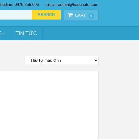
Hotline: 0976.256.096
Email: admin@hadoauto.com
CART
0
E
TIN TỨC