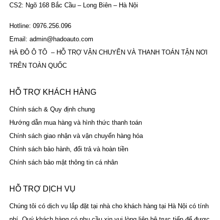
CS2: Ngõ 168 Bắc Cầu – Long Biên – Hà Nội
Hotline: 0976.256.096
Email: admin@hadoauto.com
HÀ ĐÔ Ô TÔ – HỖ TRỢ VẬN CHUYỂN VÀ THANH TOÁN TẬN NƠI
TRÊN TOÀN QUỐC
HỖ TRỢ KHÁCH HÀNG
Chính sách & Quy định chung
Hướng dẫn mua hàng và hình thức thanh toán
Chính sách giao nhận và vận chuyển hàng hóa
Chính sách bảo hành, đổi trả và hoàn tiền
Chính sách bảo mật thông tin cá nhân
HỖ TRỢ DỊCH VỤ
Chúng tôi có dịch vụ lắp đặt tại nhà cho khách hàng tại Hà Nội có tính
phí. Quý khách hàng có nhu cầu xin vui lòng liên hệ trực tiếp để được