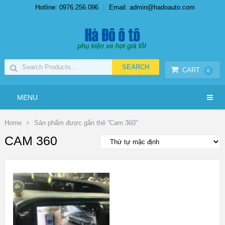
Hotline: 0976.256.096
Email: admin@hadoauto.com
CART
0
MENU
Home
Sản phẩm được gắn thẻ “Cam 360”
CAM 360