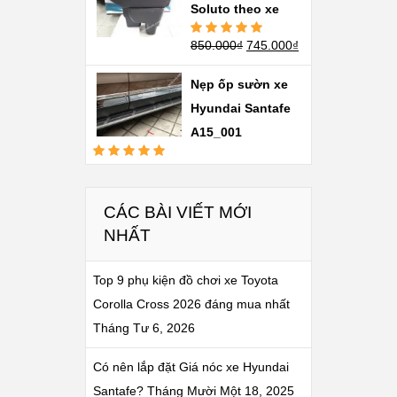
Soluto theo xe
850.000
₫
745.000
₫
Được xếp
hạng
5.00
5
sao
Nẹp ốp sườn xe
Hyundai Santafe
A15_001
Được xếp
hạng
5.00
5
sao
CÁC BÀI VIẾT MỚI
NHẤT
Top 9 phụ kiện đồ chơi xe Toyota
Corolla Cross 2026 đáng mua nhất
Tháng Tư 6, 2026
Có nên lắp đặt Giá nóc xe Hyundai
Santafe?
Tháng Mười Một 18, 2025