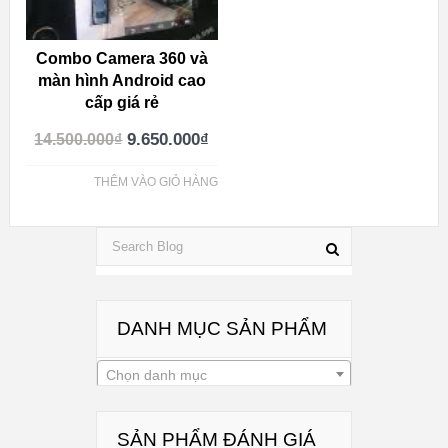
Combo Camera 360 và
màn hình Android cao
cấp giá rẻ
9.650.000
₫
14.500.000
₫
THÊM VÀO GIỎ HÀNG
DANH MỤC SẢN PHẨM
Chọn danh mục
SẢN PHẨM ĐÁNH GIÁ