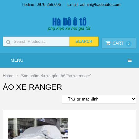
Hotline: 0976.256.096
Email: admin@hadoauto.com
CART
0
MENU
Home
Sản phẩm được gắn thẻ “áo xe ranger”
ÁO XE RANGER