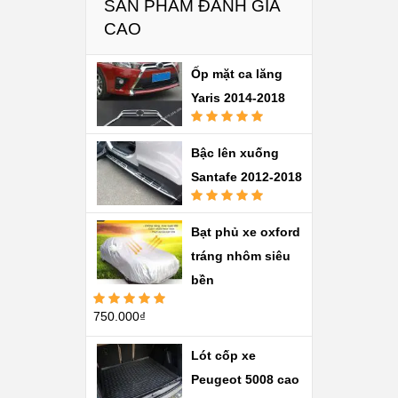
SẢN PHẨM ĐÁNH GIÁ
CAO
Ốp mặt ca lăng
Yaris 2014-2018
Được xếp
hạng
5.00
5
Bậc lên xuống
sao
Santafe 2012-2018
Được xếp
hạng
5.00
5
Bạt phủ xe oxford
sao
tráng nhôm siêu
bền
750.000
₫
Được xếp
hạng
5.00
5
sao
Lót cốp xe
Peugeot 5008 cao