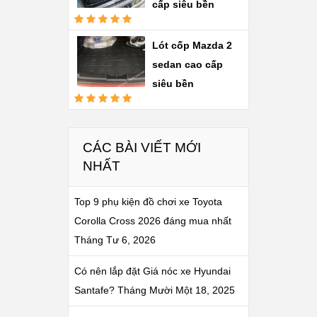
cấp siêu bền
Được xếp
hạng
5.00
5
Lót cốp Mazda 2
sao
sedan cao cấp
siêu bền
Được xếp
hạng
5.00
5
sao
CÁC BÀI VIẾT MỚI
NHẤT
Top 9 phụ kiện đồ chơi xe Toyota
Corolla Cross 2026 đáng mua nhất
Tháng Tư 6, 2026
Có nên lắp đặt Giá nóc xe Hyundai
Santafe?
Tháng Mười Một 18, 2025