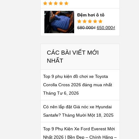
Được xếp
hạng
5.00
5
Đệm hơi ô tô
sao
680.000
₫
650.000
₫
Được xếp
hạng
5.00
5
sao
CÁC BÀI VIẾT MỚI
NHẤT
Top 9 phụ kiện đồ chơi xe Toyota
Corolla Cross 2026 đáng mua nhất
Tháng Tư 6, 2026
Có nên lắp đặt Giá nóc xe Hyundai
Santafe?
Tháng Mười Một 18, 2025
Top 9 Phụ Kiện Xe Ford Everest Mới
Nhất 2026 | Bền Đẹp – Chính Hãng –