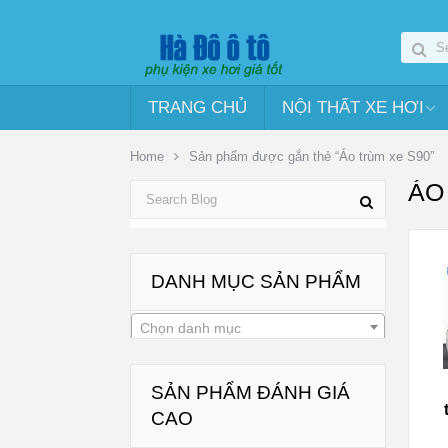
TRANG CHỦ
NỘI THẤT XE HƠI
Home
Sản phẩm được gắn thẻ “Áo trùm xe S90”
ÁO
DANH MỤC SẢN PHẨM
Chọn danh mục
SẢN PHẨM ĐÁNH GIÁ
CAO