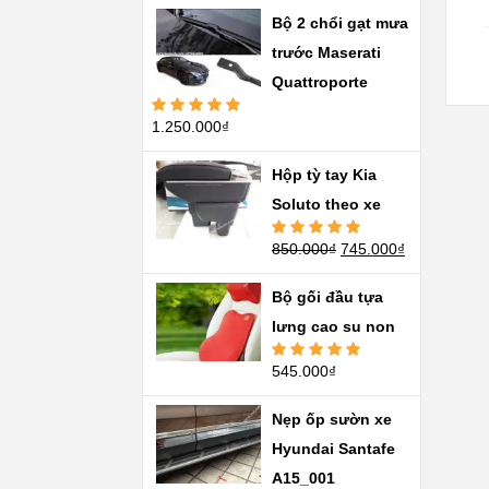
Bộ 2 chổi gạt mưa
trước Maserati
Quattroporte
1.250.000
₫
Được xếp
hạng
5.00
5
sao
Hộp tỳ tay Kia
Soluto theo xe
850.000
₫
745.000
₫
Được xếp
hạng
5.00
5
sao
Bộ gối đầu tựa
lưng cao su non
545.000
₫
Được xếp
hạng
5.00
5
sao
Nẹp ốp sườn xe
Hyundai Santafe
A15_001