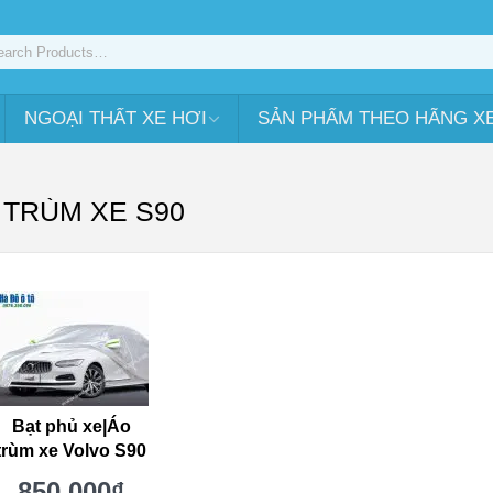
NGOẠI THẤT XE HƠI
SẢN PHẨM THEO HÃNG X
 TRÙM XE S90
Bạt phủ xe|Áo
trùm xe Volvo S90
850.000
₫