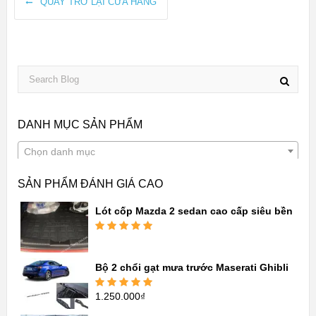
QUAY TRỞ LẠI CỬA HÀNG
DANH MỤC SẢN PHẨM
Chọn danh mục
SẢN PHẨM ĐÁNH GIÁ CAO
Lót cốp Mazda 2 sedan cao cấp siêu bền
Được xếp
hạng
5.00
5
sao
Bộ 2 chổi gạt mưa trước Maserati Ghibli
1.250.000
₫
Được xếp
hạng
5.00
5