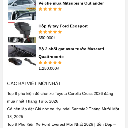
sao
Vè che mưa Mitsubishi Outlander
Được xếp
hạng
5.00
5
sao
Hộp tỳ tay Ford Ecosport
650.000
₫
Được xếp
hạng
5.00
5
sao
Bộ 2 chổi gạt mưa trước Maserati
Quattroporte
1.250.000
₫
Được xếp
hạng
5.00
5
sao
CÁC BÀI VIẾT MỚI NHẤT
Top 9 phụ kiện đồ chơi xe Toyota Corolla Cross 2026 đáng
mua nhất
Tháng Tư 6, 2026
Có nên lắp đặt Giá nóc xe Hyundai Santafe?
Tháng Mười Một
18, 2025
Top 9 Phụ Kiện Xe Ford Everest Mới Nhất 2026 | Bền Đẹp –